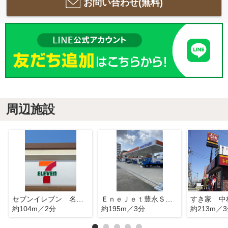
お問い合わせ(無料)
周辺施設
セブンイレブン 名古屋豊国通烏森店
ＥｎｅＪｅｔ豊永ＳＳ 株式会社鬼頭石油
すき家 中
約104m／2分
約195m／3分
約213m／