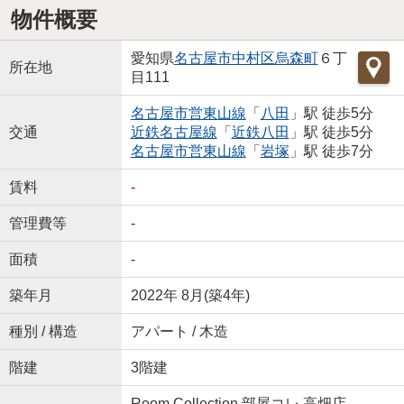
物件概要
愛知県
名古屋市中村区
烏森町
６丁
所在地
目111
名古屋市営東山線
「
八田
」駅 徒歩5分
交通
近鉄名古屋線
「
近鉄八田
」駅 徒歩5分
名古屋市営東山線
「
岩塚
」駅 徒歩7分
賃料
-
管理費等
-
面積
-
築年月
2022年 8月(築4年)
種別 / 構造
アパート / 木造
階建
3階建
Room Collection 部屋コレ 高畑店