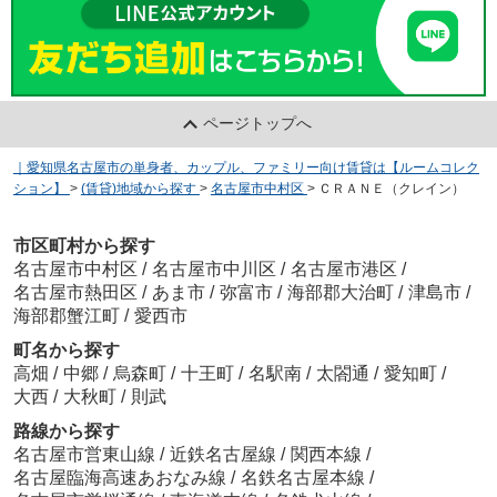
ページトップへ
｜愛知県名古屋市の単身者、カップル、ファミリー向け賃貸は【ルームコレク
ション】
>
(賃貸)地域から探す
>
名古屋市中村区
>
ＣＲＡＮＥ（クレイン）
市区町村から探す
名古屋市中村区
/
名古屋市中川区
/
名古屋市港区
/
名古屋市熱田区
/
あま市
/
弥富市
/
海部郡大治町
/
津島市
/
海部郡蟹江町
/
愛西市
町名から探す
高畑
/
中郷
/
烏森町
/
十王町
/
名駅南
/
太閤通
/
愛知町
/
大西
/
大秋町
/
則武
路線から探す
名古屋市営東山線
/
近鉄名古屋線
/
関西本線
/
名古屋臨海高速あおなみ線
/
名鉄名古屋本線
/