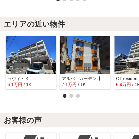
エリアの近い物件
ラヴィ・Ｋ
アルバ ガーデン【仲介手数料半額】
OT.reside
6.1
万
円
/ 1K
7.1
万
円
/ 1K
6.9
万
円
/ 1
お客様の声