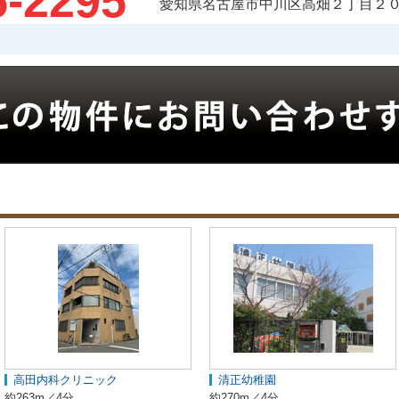
5-2295
愛知県名古屋市中川区高畑２丁目２０
高田内科クリニック
清正幼稚園
約263m／4分
約270m／4分