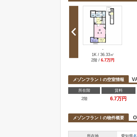
-
1K / 36.33㎡
2階 /
6.7万円
V
メゾンフランⅠの空室情報
所在階
賃料
6.7万円
2階
O
メゾンフランⅠの物件概要
所在地
愛知県
名