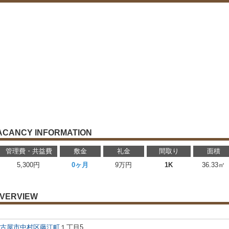
ACANCY INFORMATION
管理費・共益費
敷金
礼金
間取り
面積
5,300円
0ヶ月
9万円
1K
36.33㎡
VERVIEW
古屋市中村区
藤江町
１丁目5