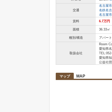
名古屋市
交通
名鉄名古
名古屋市
賃料
6.7万円
面積
36.33㎡
種別/構造
アパート 
Room C
愛知県名
取扱会社
TEL:052
愛知県知事
公益社団
MAP
マップ