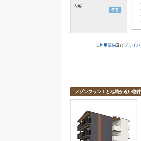
内容
任意
※
利用規約
及び
プライバ
メゾンフランⅠと地域が近い物件