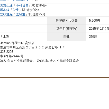
営東山線
「
中村日赤
」駅 徒歩4分
屋本線
「
栄生
」駅 徒歩20分
営桜通線
「
太閤通
」駅 徒歩22分
管理費・共益費
5,300円
築年月(築年数)
2025年 1月( 
/ 木造
階建
3階建
ollection 部屋コレ 高畑店
古屋市中川区高畑２丁目２０２ 武藤ビル １Ｆ
-325-2295
 (2) 第24442号
法人 全日本不動産協会、 公益社団法人 不動産保証協会