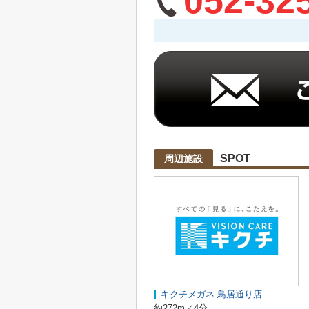
052-32
SPOT
周辺施設
キクチメガネ 鳥居通り店
約272m／4分