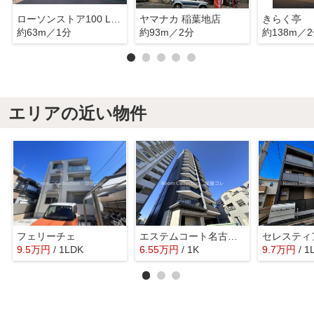
ローソンストア100 LS稲葉地店
ヤマナカ 稲葉地店
きらく亭
約63m／1分
約93m／2分
約138m／
エリアの近い物件
フェリーチェ
エステムコート名古屋グランツ
セレスティ
9.5
万
円
/ 1LDK
6.55
万
円
/ 1K
9.7
万
円
/ 1