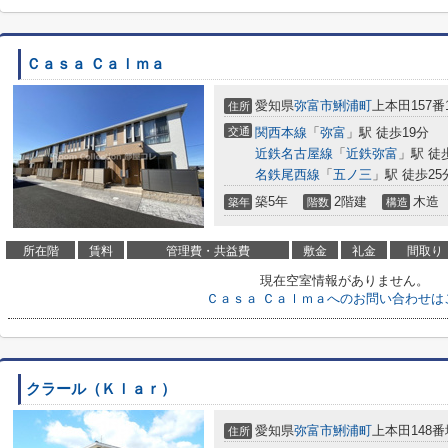
Ｃａｓａ Ｃａｌｍａ
愛知県
弥富市
鯏浦町
上本田157番
住所
交通
関西本線
「
弥富
」駅 徒歩19分
近鉄名古屋線
「
近鉄弥富
」駅 徒
名鉄尾西線
「
五ノ三
」駅 徒歩25
築5年
2階建
木造
築年
階数
構造
所在階
賃料
管理費・共益費
敷金
礼金
間取り
現在空室情報がありません。
Ｃａｓａ Ｃａｌｍａへのお問い合わせは
クラール（Ｋｌａｒ）
愛知県
弥富市
鯏浦町
上本田148番
住所