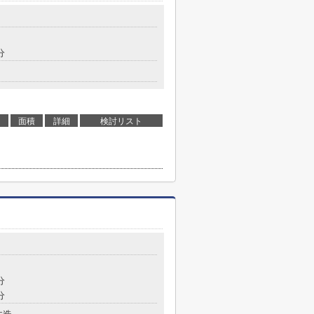
分
面積
詳細
検討リスト
分
分