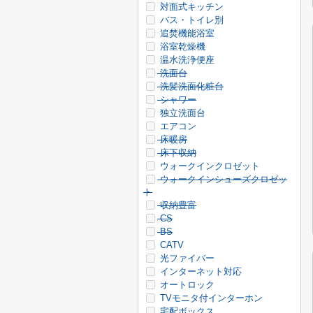
対面式キッチン
バス・トイレ別
追焚機能浴室
浴室乾燥機
温水洗浄便座
洗面台
洗髪洗面化粧台
シャワー
独立洗面台
エアコン
床暖房
床下収納
ウォークインクロゼット
ウォークインシューズクロゼッ
ト
収納豊富
CS
BS
CATV
光ファイバー
インターネット対応
オートロック
TVモニタ付インターホン
宅配ボックス