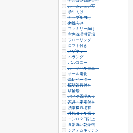
ガスコンロ設置可
ルームシェア可
学生向け
カップル向け
女性向け
ファミリー向け
室内洗濯機置場
フローリング
ロフト付き
メゾネット
ベランダ
バルコニー
ルーフバルコニー
オール電化
エレベーター
照明器具付き
駐輪場
バイク置場あり
家具・家電付き
洗濯機置場有
外観タイル張り
コンロ２口以上
食器洗い乾燥機
システムキッチン