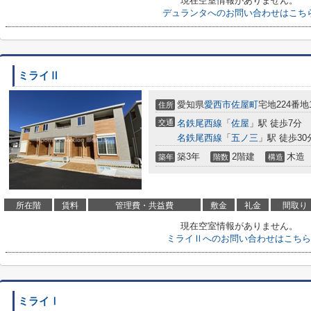
現在空室情報がありません。
デュランタへのお問い合わせはこち
ミライⅡ
愛知県
愛西市
佐屋町
宅地224番地
住所
交通
名鉄尾西線
「
佐屋
」駅 徒歩7分
名鉄尾西線
「
五ノ三
」駅 徒歩30
築3年
2階建
木造
築年
階数
構造
所在階
賃料
管理費・共益費
敷金
礼金
間取り
現在空室情報がありません。
ミライⅡへのお問い合わせはこちら
ミライⅠ