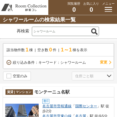
閲覧履歴
お気に入り
メニュー
0
0
シャワールームの検索結果一覧
再検索
1
0
1～1
該当物件数
棟
空き数
件
棟を表示
変更
絞り込み条件：
キーワード：シャワールーム
空室のみ
モンテーニュ名駅
賃貸 | マンション
敷0
名古屋市営桜通線
「
国際センター
」駅 徒
歩2分
名古屋市営東山線
「
名古屋
」駅 徒歩5分