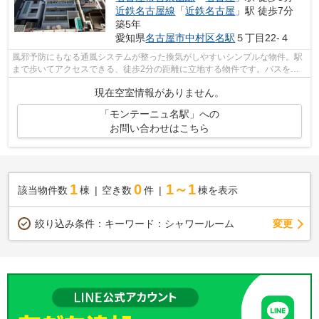
近鉄名古屋線
「
近鉄名古屋
」駅 徒歩7分
築5年
愛知県
名古屋市中村区
名駅
５丁目22-４
風邪予防にもなる通風システムが整った換気がしやすいシンプルな物件。駅
まで歩いてアクセスできる、徒歩2分の距離に立地する物件です。バスをよ
く利用する方にとって、バス停から徒歩...
現在空室情報がありません。
「モンテーニュ名駅」への
お問い合わせはこちら
1
0
1～1
該当物件数
棟
空き数
件
棟を表示
変更
絞り込み条件：
キーワード：シャワールーム