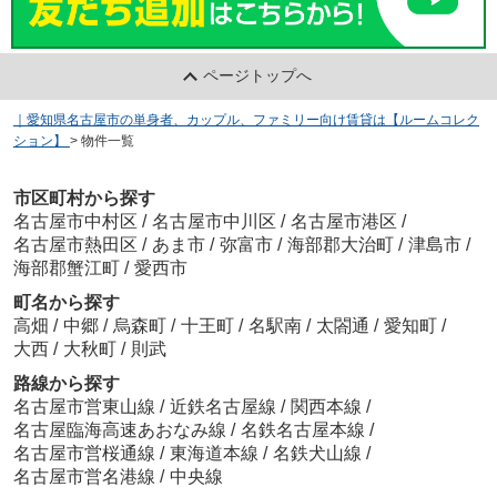
ページトップへ
｜愛知県名古屋市の単身者、カップル、ファミリー向け賃貸は【ルームコレク
ション】
>
物件一覧
市区町村から探す
名古屋市中村区
/
名古屋市中川区
/
名古屋市港区
/
名古屋市熱田区
/
あま市
/
弥富市
/
海部郡大治町
/
津島市
/
海部郡蟹江町
/
愛西市
町名から探す
高畑
/
中郷
/
烏森町
/
十王町
/
名駅南
/
太閤通
/
愛知町
/
大西
/
大秋町
/
則武
路線から探す
名古屋市営東山線
/
近鉄名古屋線
/
関西本線
/
名古屋臨海高速あおなみ線
/
名鉄名古屋本線
/
名古屋市営桜通線
/
東海道本線
/
名鉄犬山線
/
名古屋市営名港線
/
中央線