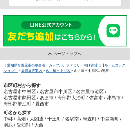
ページトップへ
｜愛知県名古屋市の単身者、カップル、ファミリー向け賃貸は【ルームコレク
ション】
>
周辺施設案内
>
名古屋市中川区
>
名古屋市中川区の警察
市区町村から探す
名古屋市中村区
/
名古屋市中川区
/
名古屋市港区
/
名古屋市熱田区
/
あま市
/
海部郡大治町
/
弥富市
/
津島市
/
海部郡蟹江町
/
愛西市
町名から探す
中郷
/
高畑
/
太閤通
/
十王町
/
名駅南
/
烏森町
/
中島新町
/
則武
/
愛知町
/
大西