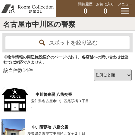
閲覧履歴
お気に入り
メニュー
0
0
名古屋市中川区の警察
スポットを絞り込む
※物件情報の周辺施設紹介のページであり、各店舗への問い合わせは当
社では対応できません。
該当件数
14
件
中川警察署 八熊交番
愛知県名古屋市中川区尾頭橋３丁目
-
中川警察署 八幡交番
愛知県名古屋市中川区五女子２丁目