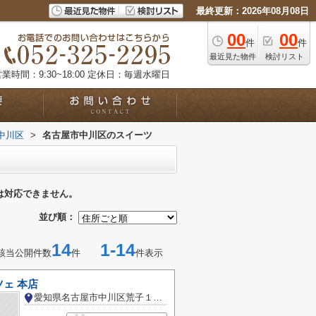
最終更新：2026年08月08日
00
00
件
件
最近見た物件
検討リスト
業時間：9:30~18:00
定休日：毎週水曜日
中川区
>
名古屋市中川区のスイーツ
は対応できません。
並び順：
14
1-14
該当公開件数
件
件表示
ェ 本店
愛知県名古屋市中川区荒子１丁目