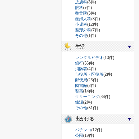
皮膚科
(8件)
眼科
(7件)
整骨院
(3件)
産婦人科
(3件)
小児科
(12件)
整形外科
(7件)
その他
(1件)
生活
レンタルビデオ
(10件)
銀行
(36件)
消防署
(4件)
市役所・区役所
(2件)
郵便局
(23件)
図書館
(2件)
警察
(14件)
クリーニング
(34件)
銭湯
(2件)
その他
(51件)
出かける
パチンコ
(12件)
公園
(19件)