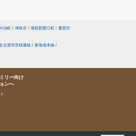
大治町
/
津島市
/
海部郡蟹江町
/
愛西市
名古屋市営桜通線
/
東海道本線
/
ミリー向け
ョンへ
１Ｆ