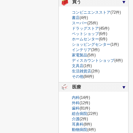
買う
コンビニエンスストア
(72件)
書店
(4件)
スーパー
(25件)
ドラッグストア
(45件)
ペットショップ
(6件)
ホームセンター
(6件)
ショッピングセンター
(1件)
インテリア
(3件)
家電製品
(5件)
ディスカウントショップ
(4件)
文具店
(1件)
生活雑貨店
(2件)
その他
(84件)
医療
内科
(14件)
外科
(12件)
歯科
(81件)
総合病院
(22件)
介護
(2件)
耳鼻科
(8件)
動物病院
(4件)