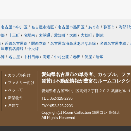
名古屋市中川区
/
名古屋市港区
/
名古屋市熱田区
/
あま市
/
弥富市
/
海部郡
中郷
/
十王町
/
名駅南
/
太閤通
/
愛知町
/
大西
/
大秋町
/
則武
線
/
近鉄名古屋線
/
関西本線
/
名古屋臨海高速あおなみ線
/
名鉄名古屋本線
/
古屋市営名港線
/
中央線
本陣
/
名古屋
/
中村日赤
/
高畑
/
中村公園
/
春田
/
伏屋
/
岩塚
愛知県名古屋市の単身者、カップル、ファ
カップル向け
賃貸は不動産情報が豊富なルームコレクシ
ファミリー向け
ペット可
愛知県名古屋市中川区高畑２丁目２０２ 武藤ビル 
新築物件
TEL:052-325-2295
戸建て
FAX:052-325-2296
Copyright(c) Room Collection 部屋コレ 高畑店
All Rights Reserved.