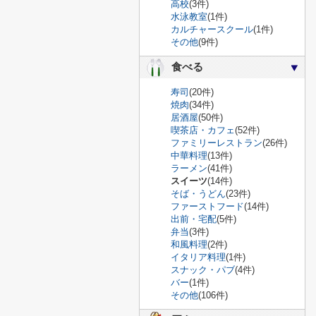
高校
(3件)
水泳教室
(1件)
カルチャースクール
(1件)
その他
(9件)
食べる
寿司
(20件)
焼肉
(34件)
居酒屋
(50件)
喫茶店・カフェ
(52件)
ファミリーレストラン
(26件)
中華料理
(13件)
ラーメン
(41件)
スイーツ
(14件)
そば・うどん
(23件)
ファーストフード
(14件)
出前・宅配
(5件)
弁当
(3件)
和風料理
(2件)
イタリア料理
(1件)
スナック・パブ
(4件)
バー
(1件)
その他
(106件)