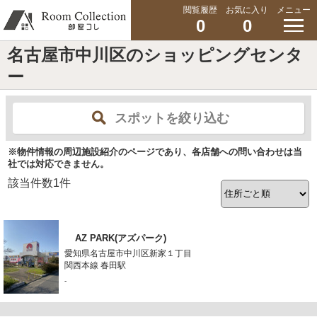
閲覧履歴
お気に入り
メニュー
0
0
名古屋市中川区のショッピングセンタ
ー
スポットを絞り込む
※物件情報の周辺施設紹介のページであり、各店舗への問い合わせは当
社では対応できません。
該当件数
1
件
AZ PARK(アズパーク)
愛知県名古屋市中川区新家１丁目
関西本線 春田駅
-