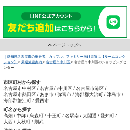
ページトップへ
｜愛知県名古屋市の単身者、カップル、ファミリー向け賃貸は【ルームコレク
ション】
>
周辺施設案内
>
名古屋市中川区
>
名古屋市中川区のショッピングセ
ンター
市区町村から探す
名古屋市中村区
/
名古屋市中川区
/
名古屋市港区
/
名古屋市熱田区
/
あま市
/
弥富市
/
海部郡大治町
/
津島市
/
海部郡蟹江町
/
愛西市
町名から探す
高畑
/
中郷
/
烏森町
/
十王町
/
名駅南
/
太閤通
/
愛知町
/
大西
/
大秋町
/
則武