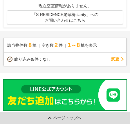
現在空室情報がありません。
「S-RESIDENCE尾頭橋clarity」への
お問い合わせはこちら
8
2
1～8
該当物件数
棟
空き数
件
棟を表示
変更
絞り込み条件：
なし
ページトップへ