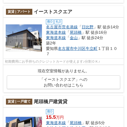
イーストスクエア
賃貸 | アパート
敷0
礼0
名古屋市営名港線
「
日比野
」駅 徒歩14分
東海道本線
「
尾頭橋
」駅 徒歩16分
東海道本線
「
金山
」駅 徒歩24分
築2年
愛知県
名古屋市中川区
牛立町
１丁目１０
７
初期費用にお手持ちのクレジットカードが使えます♪分割ＯＫ♪
現在空室情報がありません。
「イーストスクエア」への
お問い合わせはこちら
尾頭橋戸建賃貸
賃貸 | 一戸建て
敷0
15.5
万円
東海道本線
「
尾頭橋
」駅 徒歩5分