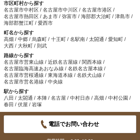
市区町村から探す
名古屋市中村区
/
名古屋市中川区
/
名古屋市港区
/
名古屋市熱田区
/
あま市
/
弥富市
/
海部郡大治町
/
津島市
/
海部郡蟹江町
/
愛西市
町名から探す
高畑
/
中郷
/
烏森町
/
十王町
/
名駅南
/
太閤通
/
愛知町
/
大西
/
大秋町
/
則武
路線から探す
名古屋市営東山線
/
近鉄名古屋線
/
関西本線
/
名古屋臨海高速あおなみ線
/
名鉄名古屋本線
/
名古屋市営桜通線
/
東海道本線
/
名鉄犬山線
/
名古屋市営名港線
/
中央線
駅から探す
八田
/
太閤通
/
本陣
/
名古屋
/
中村日赤
/
高畑
/
中村公園
/
春田
/
伏屋
/
岩塚
電話でお問い合わせ