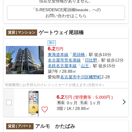
現在空室情報がありません。
「S-RESIDENCE尾頭橋beaute」への
お問い合わせはこちら
ゲートウェイ尾頭橋
賃貸 | マンション
敷0
6.2
万円
東海道本線
「
尾頭橋
」駅 徒歩10分
名古屋市営名港線
「
日比野
」駅 徒歩12分
名鉄名古屋本線
「
山王
」駅 徒歩15分
築7年 / 28.88㎡
愛知県
名古屋市中川区
幡野町
2-28
初期費用にお手持ちのクレジットカードが使えます♪分割ＯＫ♪
6.2
万
円
(管理費等：5,000円 )
0ヶ月
1ヶ月
敷金
礼金
3階 / 1K / 28.88㎡
アルモ かたばみ
賃貸 | アパート