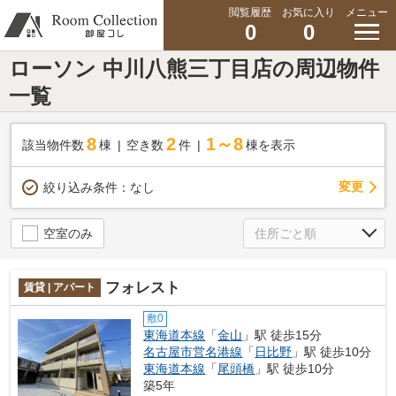
閲覧履歴
お気に入り
メニュー
0
0
ローソン 中川八熊三丁目店の周辺物件
一覧
8
2
1～8
該当物件数
棟
空き数
件
棟を表示
変更
絞り込み条件：
なし
空室のみ
フォレスト
賃貸 | アパート
敷0
東海道本線
「
金山
」駅 徒歩15分
名古屋市営名港線
「
日比野
」駅 徒歩10分
東海道本線
「
尾頭橋
」駅 徒歩10分
築5年