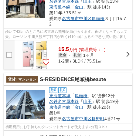
名鉄名古屋本線
「
山王
」駅 徒歩13分
東海道本線
「
金山
」駅 徒歩14分
築11年 / 75.51㎡
愛知県
名古屋市中川区
尾頭橋
３丁目15-7-
2
歩いて425mのところに名古屋八熊郵便局があります。夜遅くなっても大丈
夫。ローソン 中川八熊三丁目店が近く(410m)にあるので急な買い物に困りに
くい立地です。徒歩5分の距離に駅があ...
15.5
万
円
(管理費等：- )
1ヶ月
敷金
-
礼金
1-2階 / 3LDK / 75.51㎡
S-RESIDENCE尾頭橋beaute
賃貸 | マンション
敷0
礼0
東海道本線
「
尾頭橋
」駅 徒歩13分
名鉄名古屋本線
「
山王
」駅 徒歩19分
東海道本線
「
金山
」駅 徒歩20分
築1年
愛知県
名古屋市中川区
幡野町
4番21号
初期費用にお手持ちのクレジットカードが使えます♪分割ＯＫ♪