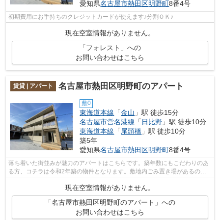
愛知県
名古屋市熱田区
明野町
8番4号
初期費用にお手持ちのクレジットカードが使えます♪分割ＯＫ♪
現在空室情報がありません。
「フォレスト」への
お問い合わせはこちら
名古屋市熱田区明野町のアパート
賃貸 | アパート
敷0
東海道本線
「
金山
」駅 徒歩15分
名古屋市営名港線
「
日比野
」駅 徒歩10分
東海道本線
「
尾頭橋
」駅 徒歩10分
築5年
愛知県
名古屋市熱田区
明野町
8番4号
落ち着いた街並みが魅力のアパートはこちらです。築年数にもこだわりのあ
る方、コチラは令和2年築の物件となります。敷地内ごみ置き場があるので
ゴミの持ち運びの負担を少しでも減らす...
現在空室情報がありません。
「名古屋市熱田区明野町のアパート」への
お問い合わせはこちら