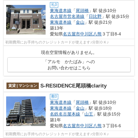
礼0
東海道本線
「
尾頭橋
」駅 徒歩10分
名古屋市営名港線
「
日比野
」駅 徒歩15分
東海道本線
「
金山
」駅 徒歩21分
築13年
愛知県
名古屋市中川区
八熊
３丁目8-4
初期費用にお手持ちのクレジットカードが使えます♪分割ＯＫ♪
現在空室情報がありません。
「アルモ かたばみ」への
お問い合わせはこちら
S-RESIDENCE尾頭橋clarity
賃貸 | マンション
敷0
東海道本線
「
尾頭橋
」駅 徒歩10分
東海道本線
「
金山
」駅 徒歩18分
名鉄名古屋本線
「
山王
」駅 徒歩15分
築1年
愛知県
名古屋市中川区
八熊
３丁目6-6
初期費用にお手持ちのクレジットカードが使えます♪分割ＯＫ♪