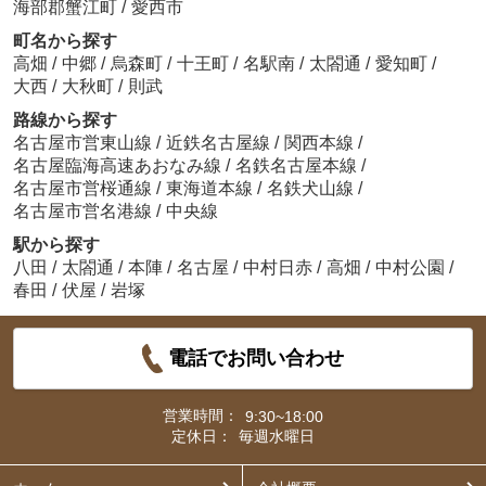
海部郡蟹江町
/
愛西市
町名から探す
高畑
/
中郷
/
烏森町
/
十王町
/
名駅南
/
太閤通
/
愛知町
/
大西
/
大秋町
/
則武
路線から探す
名古屋市営東山線
/
近鉄名古屋線
/
関西本線
/
名古屋臨海高速あおなみ線
/
名鉄名古屋本線
/
名古屋市営桜通線
/
東海道本線
/
名鉄犬山線
/
名古屋市営名港線
/
中央線
駅から探す
八田
/
太閤通
/
本陣
/
名古屋
/
中村日赤
/
高畑
/
中村公園
/
春田
/
伏屋
/
岩塚
電話でお問い合わせ
営業時間：
9:30~18:00
定休日：
毎週水曜日