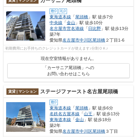
カーサニア尾頭橋
賃貸 | マンション
敷0
礼0
東海道本線
「
尾頭橋
」駅 徒歩7分
中央線
「
金山
」駅 徒歩10分
名古屋市営名港線
「
日比野
」駅 徒歩13分
築7年
愛知県
名古屋市中川区
尾頭橋
２丁目1-6
初期費用にお手持ちのクレジットカードが使えます♪分割ＯＫ♪
現在空室情報がありません。
「カーサニア尾頭橋」への
お問い合わせはこちら
ステージファースト名古屋尾頭橋
賃貸 | マンション
敷0
東海道本線
「
尾頭橋
」駅 徒歩6分
名鉄名古屋本線
「
山王
」駅 徒歩13分
東海道本線
「
金山
」駅 徒歩18分
築2年
愛知県
名古屋市中川区
尾頭橋
３丁目