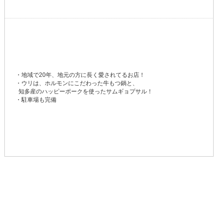
・地域で20年、地元の方に長く愛されてるお店！
・ウリは、ホルモンにこだわった牛もつ鍋と、
知多産のハッピーポークを使ったサムギョプサル！
・駐車場も完備