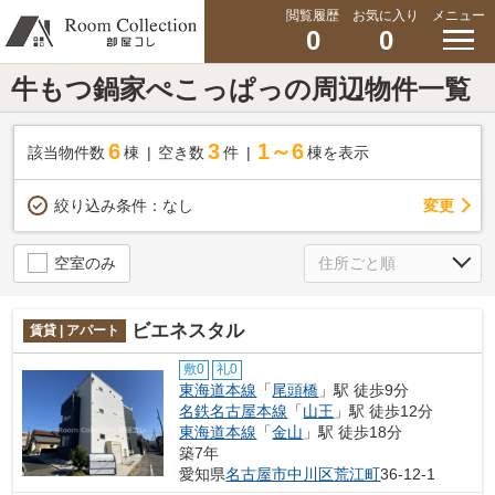
閲覧履歴
お気に入り
メニュー
0
0
牛もつ鍋家ぺこっぱっの周辺物件一覧
6
3
1～6
該当物件数
棟
空き数
件
棟を表示
変更
絞り込み条件：
なし
空室のみ
ビエネスタル
賃貸 | アパート
敷0
礼0
東海道本線
「
尾頭橋
」駅 徒歩9分
名鉄名古屋本線
「
山王
」駅 徒歩12分
東海道本線
「
金山
」駅 徒歩18分
築7年
愛知県
名古屋市中川区
荒江町
36-12-1