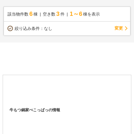
6
3
1～6
該当物件数
棟
空き数
件
棟を表示
変更
絞り込み条件：
なし
牛もつ鍋家ぺこっぱっの情報