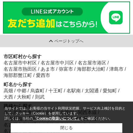
ページトップへ
市区町村から探す
名古屋市中村区
/
名古屋市中川区
/
名古屋市港区
/
名古屋市熱田区
/
あま市
/
弥富市
/
海部郡大治町
/
津島市
/
海部郡蟹江町
/
愛西市
町名から探す
高畑
/
中郷
/
烏森町
/
十王町
/
名駅南
/
太閤通
/
愛知町
/
大西
/
大秋町
/
則武
路線から探す
当サイトでは、お客様の当サイト利用状況把握、サービス向上検討を目的と
名古屋市営東山線
/
近鉄名古屋線
/
関西本線
/
して、クッキー（Cookie）を使用しています。
名古屋臨海高速あおなみ線
/
名鉄名古屋本線
/
詳しくは、当社の
「Cookieの取扱いについて」
をご確認ください。
名古屋市営桜通線
/
東海道本線
/
名鉄犬山線
/
閉じる
名古屋市営名港線
/
中央線