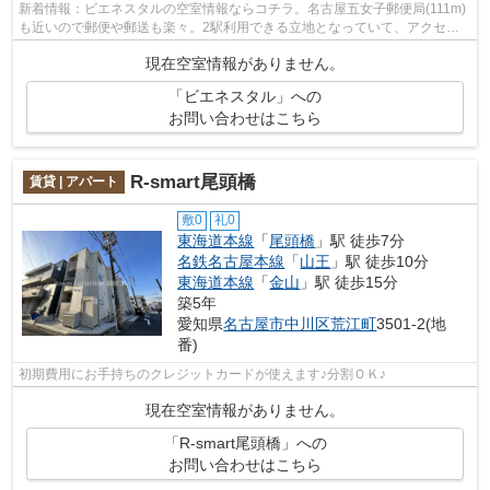
新着情報：ビエネスタルの空室情報ならコチラ。名古屋五女子郵便局(111m)
も近いので郵便や郵送も楽々。2駅利用できる立地となっていて、アクセス
が良いです。高速通信の光ファイバーを...
現在空室情報がありません。
「ビエネスタル」への
お問い合わせはこちら
R-smart尾頭橋
賃貸 | アパート
敷0
礼0
東海道本線
「
尾頭橋
」駅 徒歩7分
名鉄名古屋本線
「
山王
」駅 徒歩10分
東海道本線
「
金山
」駅 徒歩15分
築5年
愛知県
名古屋市中川区
荒江町
3501-2(地
番)
初期費用にお手持ちのクレジットカードが使えます♪分割ＯＫ♪
現在空室情報がありません。
「R-smart尾頭橋」への
お問い合わせはこちら