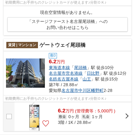
初期費用にお手持ちのクレジットカードが使えます♪分割ＯＫ♪
現在空室情報がありません。
「ステージファースト名古屋尾頭橋」への
お問い合わせはこちら
ゲートウェイ尾頭橋
賃貸 | マンション
敷0
6.2
万円
東海道本線
「
尾頭橋
」駅 徒歩10分
名古屋市営名港線
「
日比野
」駅 徒歩12分
名鉄名古屋本線
「
山王
」駅 徒歩15分
築7年 / 28.88㎡
愛知県
名古屋市中川区
幡野町
2-28
初期費用にお手持ちのクレジットカードが使えます♪分割ＯＫ♪
6.2
万
円
(管理費等：5,000円 )
0ヶ月
1ヶ月
敷金
礼金
3階 / 1K / 28.88㎡