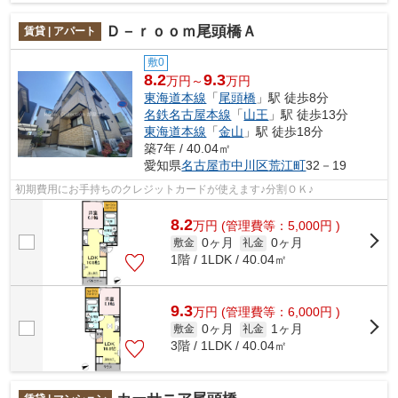
Ｄ－ｒｏｏｍ尾頭橋Ａ
賃貸 | アパート
敷0
8.2
9.3
万円～
万円
東海道本線
「
尾頭橋
」駅 徒歩8分
名鉄名古屋本線
「
山王
」駅 徒歩13分
東海道本線
「
金山
」駅 徒歩18分
築7年 / 40.04㎡
愛知県
名古屋市中川区
荒江町
32－19
初期費用にお手持ちのクレジットカードが使えます♪分割ＯＫ♪
8.2
万
円
(管理費等：5,000円 )
0ヶ月
0ヶ月
敷金
礼金
1階 / 1LDK / 40.04㎡
9.3
万
円
(管理費等：6,000円 )
0ヶ月
1ヶ月
敷金
礼金
3階 / 1LDK / 40.04㎡