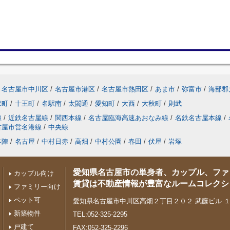
名古屋市中川区
/
名古屋市港区
/
名古屋市熱田区
/
あま市
/
弥富市
/
海部郡
森町
/
十王町
/
名駅南
/
太閤通
/
愛知町
/
大西
/
大秋町
/
則武
線
/
近鉄名古屋線
/
関西本線
/
名古屋臨海高速あおなみ線
/
名鉄名古屋本線
/
古屋市営名港線
/
中央線
本陣
/
名古屋
/
中村日赤
/
高畑
/
中村公園
/
春田
/
伏屋
/
岩塚
愛知県名古屋市の単身者、カップル、ファ
カップル向け
賃貸は不動産情報が豊富なルームコレクシ
ファミリー向け
ペット可
愛知県名古屋市中川区高畑２丁目２０２ 武藤ビル 
新築物件
TEL:052-325-2295
戸建て
FAX:052-325-2296