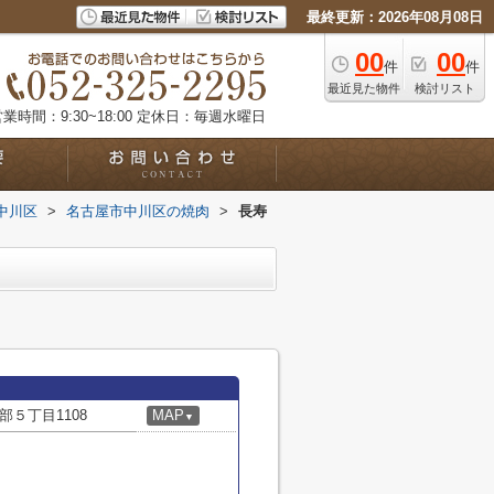
最終更新：2026年08月08日
00
00
件
件
最近見た物件
検討リスト
業時間：9:30~18:00
定休日：毎週水曜日
中川区
>
名古屋市中川区の焼肉
>
長寿
５丁目1108
MAP
▼