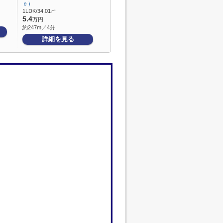
ｅ）
1LDK/34.01㎡
5.4
万円
約247m／4分
詳細を見る