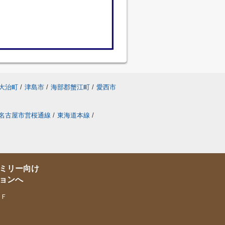
大治町
/
津島市
/
海部郡蟹江町
/
愛西市
名古屋市営桜通線
/
東海道本線
/
ミリー向け
ョンへ
１Ｆ