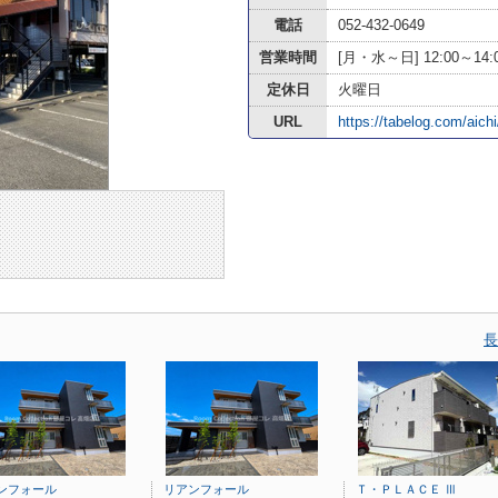
電話
052-432-0649
営業時間
[月・水～日] 12:00～14:00 
定休日
火曜日
URL
https://tabelog.com/aic
長
ンフォール
リアンフォール
Ｔ・ＰＬＡＣＥ Ⅲ