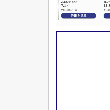
2LDK/54.67㎡
3LDK
7.1
13.
万円
約513m／7分
約11
詳細を見る