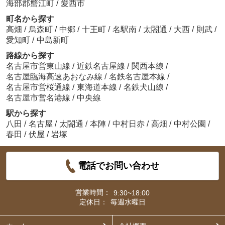
海部郡蟹江町
/
愛西市
町名から探す
高畑
/
烏森町
/
中郷
/
十王町
/
名駅南
/
太閤通
/
大西
/
則武
/
愛知町
/
中島新町
路線から探す
名古屋市営東山線
/
近鉄名古屋線
/
関西本線
/
名古屋臨海高速あおなみ線
/
名鉄名古屋本線
/
名古屋市営桜通線
/
東海道本線
/
名鉄犬山線
/
名古屋市営名港線
/
中央線
駅から探す
八田
/
名古屋
/
太閤通
/
本陣
/
中村日赤
/
高畑
/
中村公園
/
春田
/
伏屋
/
岩塚
電話でお問い合わせ
営業時間：
9:30~18:00
定休日：
毎週水曜日