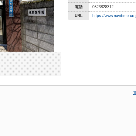
電話
0523828312
URL
https://www.navitime.co