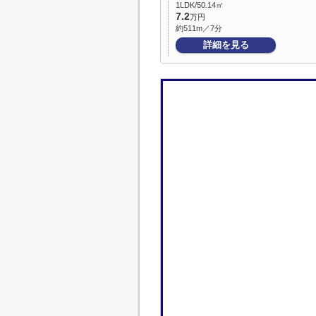
1LDK/50.14㎡
7.2
万円
約511m／7分
詳細を見る