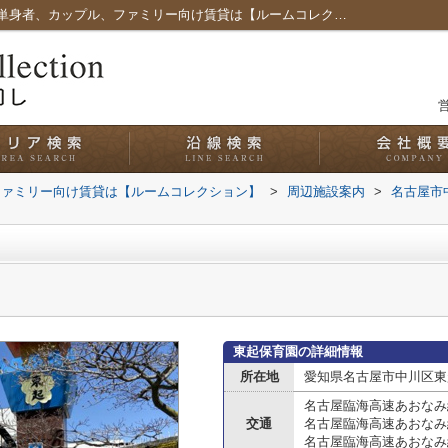
東起保育園情報ページ｜愛知県名古屋市の単身者、カップル、ファミリー向け賃貸は【ルームコレクション】
営
ファミリー向け賃貸は【ルームコレクション】
>
周辺施設案内
>
名古屋市
東起保育園の詳細情報
所在地
愛知県名古屋市中川区東
名古屋臨海高速あおなみ
交通
名古屋臨海高速あおなみ
名古屋臨海高速あおなみ