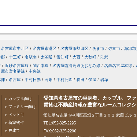
名古屋市中川区
/
名古屋市港区
/
名古屋市熱田区
/
あま市
/
弥富市
/
海部郡
中郷
/
十王町
/
名駅南
/
太閤通
/
愛知町
/
大西
/
大秋町
/
則武
線
/
近鉄名古屋線
/
関西本線
/
名古屋臨海高速あおなみ線
/
名鉄名古屋本線
/
古屋市営名港線
/
中央線
本陣
/
名古屋
/
中村日赤
/
高畑
/
中村公園
/
春田
/
伏屋
/
岩塚
愛知県名古屋市の単身者、カップル、ファ
カップル向け
賃貸は不動産情報が豊富なルームコレクシ
ファミリー向け
ペット可
愛知県名古屋市中川区高畑２丁目２０２ 武藤ビル 
新築物件
TEL:052-325-2295
戸建て
FAX:052-325-2296