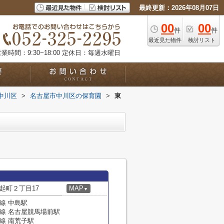
最終更新：2026年08月07日
00
00
件
件
最近見た物件
検討リスト
業時間：9:30~18:00
定休日：毎週水曜日
中川区
>
名古屋市中川区の保育園
>
東
起町２丁目17
MAP
▼
線 中島駅
線 名古屋競馬場前駅
線 南荒子駅