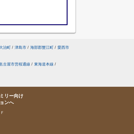
大治町
/
津島市
/
海部郡蟹江町
/
愛西市
名古屋市営桜通線
/
東海道本線
/
ミリー向け
ョンへ
１Ｆ