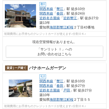
敷0
関西本線
「
蟹江
」駅 徒歩10分
関西本線
「
春田
」駅 徒歩24分
近鉄名古屋線
「
近鉄蟹江
」駅 徒歩27分
築13年
愛知県
海部郡蟹江町
桜
２丁目43番地
初期費用にお手持ちのクレジットカードが使えます♪分割ＯＫ♪
現在空室情報がありません。
「サンリット Ⅰ」への
お問い合わせはこちら
パナホームガーデン
賃貸 | 一戸建て
礼0
関西本線
「
蟹江
」駅 徒歩10分
関西本線
「
春田
」駅 徒歩27分
近鉄名古屋線
「
戸田
」駅 徒歩27分
築10年
愛知県
海部郡蟹江町
桜
２丁目５５
初期費用にお手持ちのクレジットカードが使えます♪分割ＯＫ♪