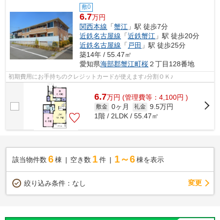
敷0
6.7
万円
関西本線
「
蟹江
」駅 徒歩7分
近鉄名古屋線
「
近鉄蟹江
」駅 徒歩20分
近鉄名古屋線
「
戸田
」駅 徒歩25分
築14年 / 55.47㎡
愛知県
海部郡蟹江町
桜
２丁目128番地
初期費用にお手持ちのクレジットカードが使えます♪分割ＯＫ♪
6.7
万
円
(管理費等：4,100円 )
0ヶ月
9.5万円
敷金
礼金
1階 / 2LDK / 55.47㎡
6
1
1～6
該当物件数
棟
空き数
件
棟を表示
変更
絞り込み条件：
なし