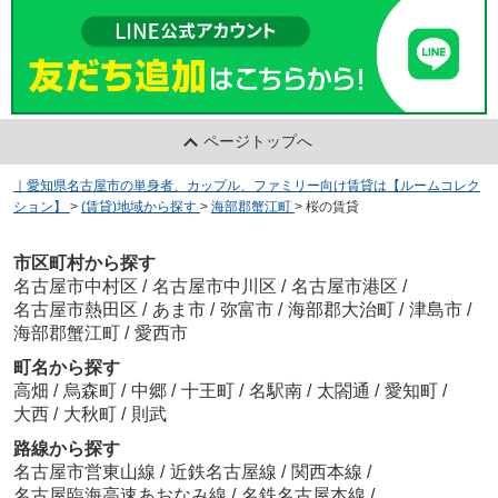
ページトップへ
｜愛知県名古屋市の単身者、カップル、ファミリー向け賃貸は【ルームコレク
ション】
>
(賃貸)地域から探す
>
海部郡蟹江町
>
桜の賃貸
市区町村から探す
名古屋市中村区
/
名古屋市中川区
/
名古屋市港区
/
名古屋市熱田区
/
あま市
/
弥富市
/
海部郡大治町
/
津島市
/
海部郡蟹江町
/
愛西市
町名から探す
高畑
/
烏森町
/
中郷
/
十王町
/
名駅南
/
太閤通
/
愛知町
/
大西
/
大秋町
/
則武
路線から探す
名古屋市営東山線
/
近鉄名古屋線
/
関西本線
/
名古屋臨海高速あおなみ線
/
名鉄名古屋本線
/