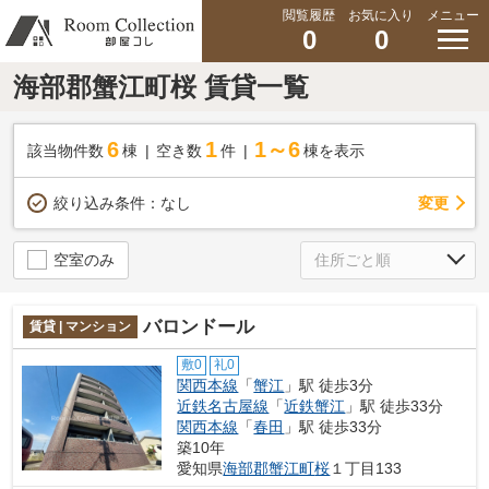
閲覧履歴
お気に入り
メニュー
0
0
海部郡蟹江町桜 賃貸一覧
6
1
1～6
該当物件数
棟
空き数
件
棟を表示
変更
絞り込み条件：
なし
空室のみ
バロンドール
賃貸 | マンション
敷0
礼0
関西本線
「
蟹江
」駅 徒歩3分
近鉄名古屋線
「
近鉄蟹江
」駅 徒歩33分
関西本線
「
春田
」駅 徒歩33分
築10年
愛知県
海部郡蟹江町
桜
１丁目133