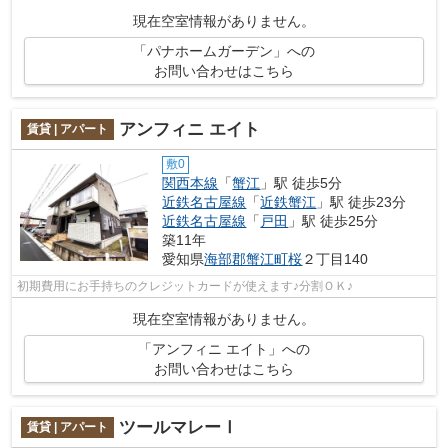
現在空室情報がありません。
「パナホームガーデン」への
お問い合わせはこちら
アンフィニ エイト
賃貸 | アパート
敷0
関西本線
「
蟹江
」駅 徒歩5分
近鉄名古屋線
「
近鉄蟹江
」駅 徒歩23分
近鉄名古屋線
「
戸田
」駅 徒歩25分
築11年
愛知県
海部郡蟹江町
桜
２丁目140
初期費用にお手持ちのクレジットカードが使えます♪分割ＯＫ♪
現在空室情報がありません。
「アンフィニ エイト」への
お問い合わせはこちら
ツールマレーⅠ
賃貸 | アパート