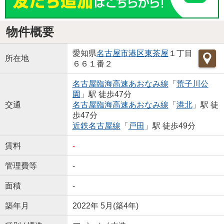
物件概要
愛知県
名古屋市港区
東茶屋
１丁目
所在地
６６１番２
名古屋臨海高速あおなみ線
「
荒子川公
園
」駅 徒歩47分
交通
名古屋臨海高速あおなみ線
「
港北
」駅 徒
歩47分
近鉄名古屋線
「
戸田
」駅 徒歩49分
賃料
-
管理費等
-
面積
-
築年月
2022年 5月(築4年)