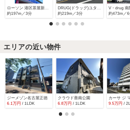
ローソン 港区茶屋新田店
DRUG(ドラッグ)ユタカ 南陽店
V・drug 
約197m／3分
約219m／3分
約473m／
エリアの近い物件
ジーメゾン名古屋正徳
クラウド善南公園
カーサ ジ 
6.1
万
円
/ 1LDK
6.8
万
円
/ 1LDK
9.5
万
円
/ 2