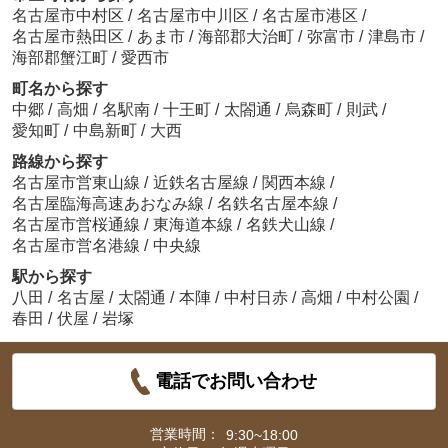
名古屋市中村区
/
名古屋市中川区
/
名古屋市港区
/
名古屋市熱田区
/
あま市
/
海部郡大治町
/
弥富市
/
津島市
/
海部郡蟹江町
/
愛西市
町名から探す
中郷
/
高畑
/
名駅南
/
十王町
/
太閤通
/
烏森町
/
則武
/
愛知町
/
中島新町
/
大西
路線から探す
名古屋市営東山線
/
近鉄名古屋線
/
関西本線
/
名古屋臨海高速あおなみ線
/
名鉄名古屋本線
/
名古屋市営桜通線
/
東海道本線
/
名鉄犬山線
/
名古屋市営名港線
/
中央線
駅から探す
八田
/
名古屋
/
太閤通
/
本陣
/
中村日赤
/
高畑
/
中村公園
/
春田
/
伏屋
/
岩塚
電話でお問い合わせ
営業時間：
9:30~18:00