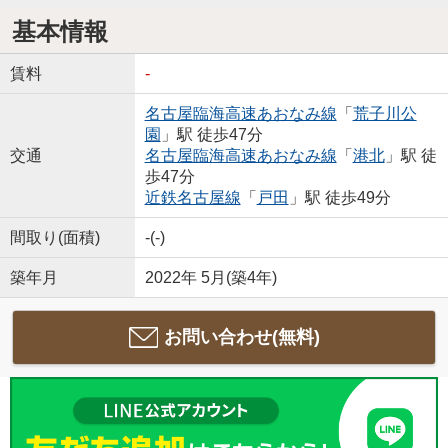
基本情報
賃料
-
名古屋臨海高速あおなみ線
「
荒子川公
園
」駅 徒歩47分
交通
名古屋臨海高速あおなみ線
「
港北
」駅 徒
歩47分
近鉄名古屋線
「
戸田
」駅 徒歩49分
間取り(面積)
-(-)
築年月
2022年 5月(築4年)
お問い合わせ(無料)