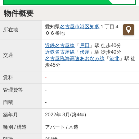
物件概要
愛知県
名古屋市港区
知多
１丁目４
所在地
０６番地
近鉄名古屋線
「
戸田
」駅 徒歩40分
近鉄名古屋線
「
伏屋
」駅 徒歩40分
交通
名古屋臨海高速あおなみ線
「
港北
」駅 徒
歩45分
賃料
-
管理費等
-
面積
-
築年月
2022年 3月(築4年)
種別 / 構造
アパート / 木造