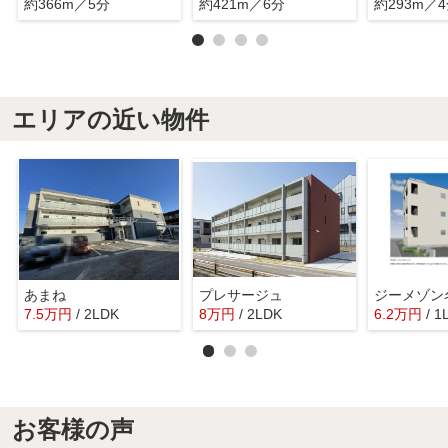
約366m／5分
約421m／6分
約293m／
エリアの近い物件
あまね
プレサージュ
ジーメゾン
7.5
万
円
/ 2LDK
8
万
円
/ 2LDK
6.2
万
円
/ 1
お客様の声