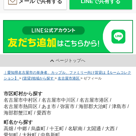
メールで共有する
LINEで共有する
ページトップへ
｜愛知県名古屋市の単身者、カップル、ファミリー向け賃貸は【ルームコレク
ション】
>
(賃貸)地域から探す
>
名古屋市港区
>
ゼフィール
市区町村から探す
名古屋市中村区
/
名古屋市中川区
/
名古屋市港区
/
名古屋市熱田区
/
あま市
/
弥富市
/
海部郡大治町
/
津島市
/
海部郡蟹江町
/
愛西市
町名から探す
高畑
/
中郷
/
烏森町
/
十王町
/
名駅南
/
太閤通
/
大西
/
愛知町
/
大秋町
/
中島新町