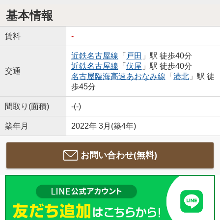
基本情報
賃料
-
近鉄名古屋線
「
戸田
」駅 徒歩40分
近鉄名古屋線
「
伏屋
」駅 徒歩40分
交通
名古屋臨海高速あおなみ線
「
港北
」駅 徒
歩45分
間取り(面積)
-(-)
築年月
2022年 3月(築4年)
お問い合わせ(無料)