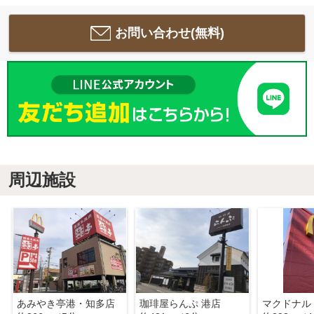
お問い合わせ(無料)
周辺施設
あみやき亭港・知多店
珈琲屋らんぷ 港店
マクドナル