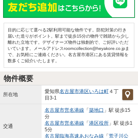
目的に応じて選べる2駅利用可能な物件です。防犯対策の行き
届いた造りがポイント。駅まで徒歩15分の物件で雑踏から少し
離れた立地です。デザイナーズ物件は独創的で、ご好評いただ
いています。メールアドレスroomcollection@heyakore.co.jpま
で、お気軽にご連絡ください。名古屋市港区にある賃貸情報を
数多くご紹介いたします。
物件概要
愛知県
名古屋市港区
いろは町
４丁
所在地
目3-1
名古屋市営名港線
「
築地口
」駅 徒歩15
分
名古屋市営名港線
「
港区役所
」駅 徒歩1
交通
5分
名古屋臨海高速あおなみ線
「
荒子川公