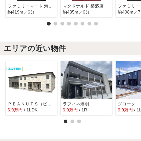
ファミリーマート 港築盛店
マクドナルド 築盛店
約419m／6分
約435m／6分
約498m／
エリアの近い物件
ＰＥＡＮＵＴＳ（ピ－ナッツ）
ラフィネ港明
グローク 
6.9
万
円
/ 1LDK
6.9
万
円
/ 1R
6.9
万
円
/ 1