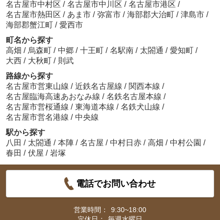
名古屋市中村区
/
名古屋市中川区
/
名古屋市港区
/
名古屋市熱田区
/
あま市
/
弥富市
/
海部郡大治町
/
津島市
/
海部郡蟹江町
/
愛西市
町名から探す
高畑
/
烏森町
/
中郷
/
十王町
/
名駅南
/
太閤通
/
愛知町
/
大西
/
大秋町
/
則武
路線から探す
名古屋市営東山線
/
近鉄名古屋線
/
関西本線
/
名古屋臨海高速あおなみ線
/
名鉄名古屋本線
/
名古屋市営桜通線
/
東海道本線
/
名鉄犬山線
/
名古屋市営名港線
/
中央線
駅から探す
八田
/
太閤通
/
本陣
/
名古屋
/
中村日赤
/
高畑
/
中村公園
/
春田
/
伏屋
/
岩塚
電話でお問い合わせ
営業時間：
9:30~18:00
定休日：
毎週水曜日