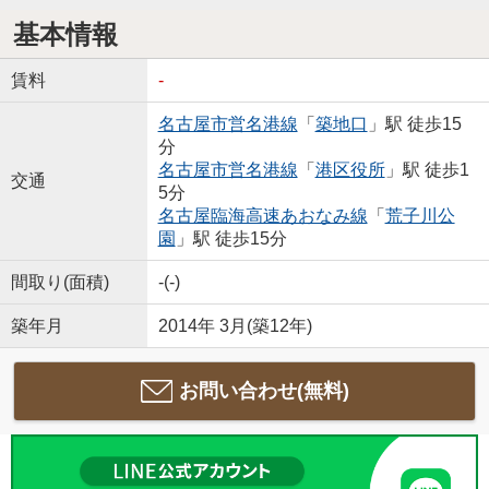
基本情報
賃料
-
名古屋市営名港線
「
築地口
」駅 徒歩15
分
名古屋市営名港線
「
港区役所
」駅 徒歩1
交通
5分
名古屋臨海高速あおなみ線
「
荒子川公
園
」駅 徒歩15分
間取り(面積)
-(-)
築年月
2014年 3月(築12年)
お問い合わせ(無料)