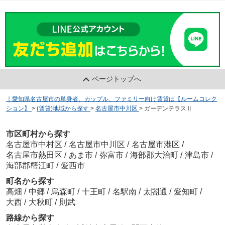
ページトップへ
｜愛知県名古屋市の単身者、カップル、ファミリー向け賃貸は【ルームコレク
ション】
>
(賃貸)地域から探す
>
名古屋市中川区
>
ガーデンテラスⅡ
市区町村から探す
名古屋市中村区
/
名古屋市中川区
/
名古屋市港区
/
名古屋市熱田区
/
あま市
/
弥富市
/
海部郡大治町
/
津島市
/
海部郡蟹江町
/
愛西市
町名から探す
高畑
/
中郷
/
烏森町
/
十王町
/
名駅南
/
太閤通
/
愛知町
/
大西
/
大秋町
/
則武
路線から探す