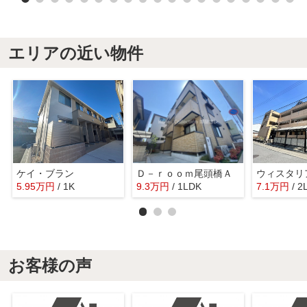
エリアの近い物件
ケイ・ブラン
Ｄ－ｒｏｏｍ尾頭橋Ａ
ウィスタリ
5.95
万
円
/ 1K
9.3
万
円
/ 1LDK
7.1
万
円
/ 2
お客様の声