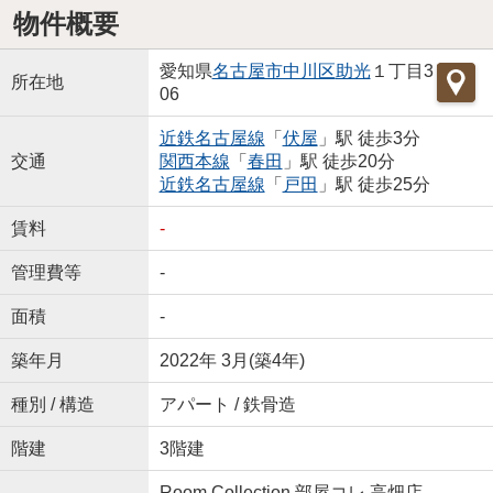
物件概要
愛知県
名古屋市中川区
助光
１丁目3
所在地
06
近鉄名古屋線
「
伏屋
」駅 徒歩3分
交通
関西本線
「
春田
」駅 徒歩20分
近鉄名古屋線
「
戸田
」駅 徒歩25分
賃料
-
管理費等
-
面積
-
築年月
2022年 3月(築4年)
種別 / 構造
アパート / 鉄骨造
階建
3階建
Room Collection 部屋コレ 高畑店