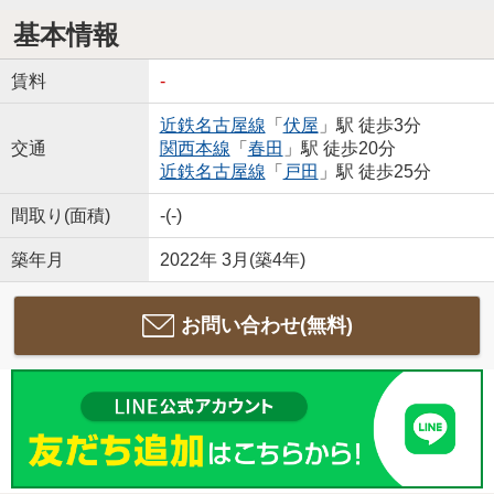
基本情報
賃料
-
近鉄名古屋線
「
伏屋
」駅 徒歩3分
交通
関西本線
「
春田
」駅 徒歩20分
近鉄名古屋線
「
戸田
」駅 徒歩25分
間取り(面積)
-(-)
築年月
2022年 3月(築4年)
お問い合わせ(無料)