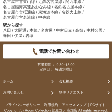
名古屋市営東山線
/
近鉄名古屋線
/
関西本線
/
名古屋臨海高速あおなみ線
/
名鉄名古屋本線
/
名古屋市営桜通線
/
東海道本線
/
名鉄犬山線
/
名古屋市営名港線
/
中央線
駅から探す
八田
/
太閤通
/
本陣
/
名古屋
/
中村日赤
/
高畑
/
中村公園
/
春田
/
伏屋
/
岩塚
電話でお問い合わせ
営業時間：
9:30~18:00
定休日：
毎週水曜日
ホーム
会社概要
お問い合わせ
物件リクエスト
プライバシーポリシー
利用規約
アクセスマップ
PCサイト
Copyright(c) Room Collection 部屋コレ 高畑店 All rights reserved.