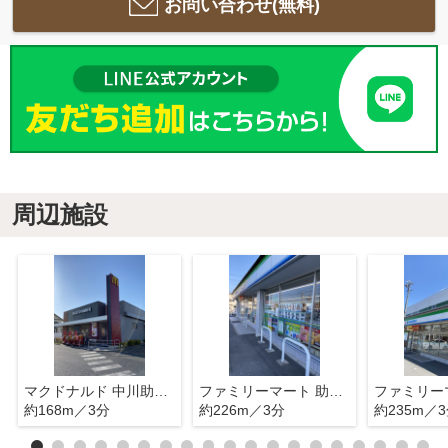
お問い合わせ(無料)
周辺施設
マクドナルド 中川助光店
ファミリーマート 助光二丁目店
約168m／3分
約226m／3分
約235m／