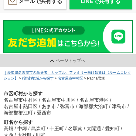
メールで共有する
LINEで共有する
ページトップへ
｜愛知県名古屋市の単身者、カップル、ファミリー向け賃貸は【ルームコレク
ション】
>
(賃貸)地域から探す
>
名古屋市中村区
>
Patina岩塚
市区町村から探す
名古屋市中村区
/
名古屋市中川区
/
名古屋市港区
/
名古屋市熱田区
/
あま市
/
弥富市
/
海部郡大治町
/
津島市
/
海部郡蟹江町
/
愛西市
町名から探す
高畑
/
中郷
/
烏森町
/
十王町
/
名駅南
/
太閤通
/
愛知町
/
大西
/
大秋町
/
則武