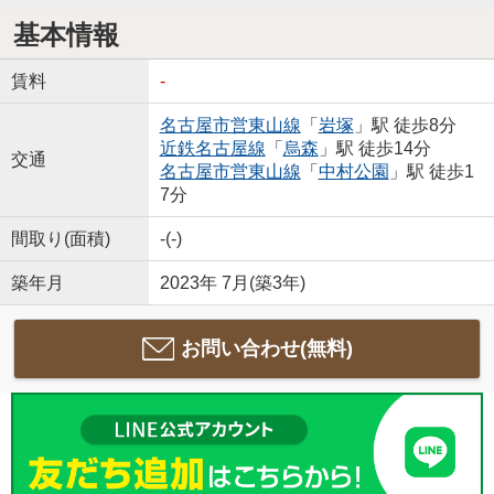
基本情報
賃料
-
名古屋市営東山線
「
岩塚
」駅 徒歩8分
近鉄名古屋線
「
烏森
」駅 徒歩14分
交通
名古屋市営東山線
「
中村公園
」駅 徒歩1
7分
間取り(面積)
-(-)
築年月
2023年 7月(築3年)
お問い合わせ(無料)