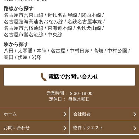
路線から探す
名古屋市営東山線
/
近鉄名古屋線
/
関西本線
/
名古屋臨海高速あおなみ線
/
名鉄名古屋本線
/
名古屋市営桜通線
/
東海道本線
/
名鉄犬山線
/
名古屋市営名港線
/
中央線
駅から探す
八田
/
太閤通
/
本陣
/
名古屋
/
中村日赤
/
高畑
/
中村公園
/
春田
/
伏屋
/
岩塚
電話でお問い合わせ
営業時間：
9:30~18:00
定休日：
毎週水曜日
ホーム
会社概要
お問い合わせ
物件リクエスト