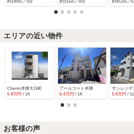
約189m／3分
約315m／4分
約452m／
エリアの近い物件
Cherim本陣大日町
アールコート本陣
サンレジデ
5.8
万
円
/ 1K
6.4
万
円
/ 1K
5.8
万
円
/ 1
お客様の声