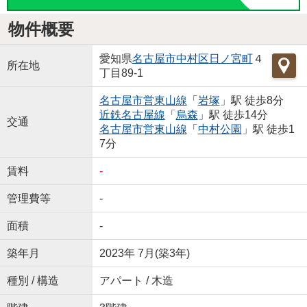
物件概要
愛知県
名古屋市中村区
日ノ宮町
４
所在地
丁目89-1
名古屋市営東山線
「
岩塚
」駅 徒歩8分
近鉄名古屋線
「
烏森
」駅 徒歩14分
交通
名古屋市営東山線
「
中村公園
」駅 徒歩1
7分
賃料
-
管理費等
-
面積
-
築年月
2023年 7月(築3年)
種別 / 構造
アパート / 木造