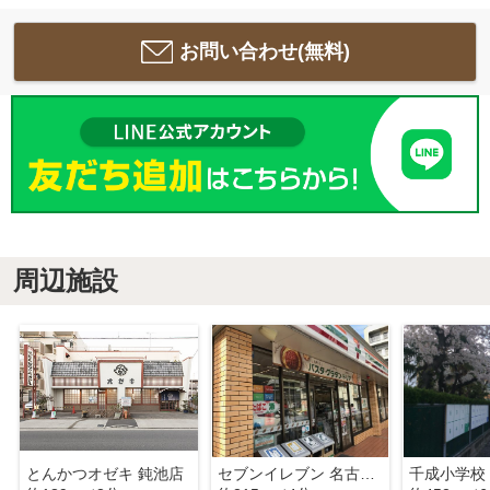
お問い合わせ(無料)
周辺施設
とんかつオゼキ 鈍池店
セブンイレブン 名古屋畑江通7丁目店
千成小学校