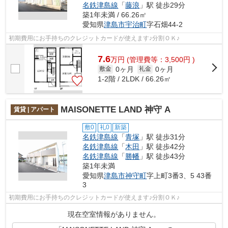
名鉄津島線
「
藤浪
」駅 徒歩29分
築1年未満 / 66.26㎡
愛知県
津島市
宇治町
字石畑44-2
初期費用にお手持ちのクレジットカードが使えます♪分割ＯＫ♪
7.6
万
円
(管理費等：3,500円 )
0ヶ月
0ヶ月
敷金
礼金
1-2階 / 2LDK / 66.26㎡
MAISONETTE LAND 神守 A
賃貸 | アパート
敷0
礼0
新築
名鉄津島線
「
青塚
」駅 徒歩31分
名鉄津島線
「
木田
」駅 徒歩42分
名鉄津島線
「
勝幡
」駅 徒歩43分
築1年未満
愛知県
津島市
神守町
字上町3番3、5 43番
3
初期費用にお手持ちのクレジットカードが使えます♪分割ＯＫ♪
現在空室情報がありません。