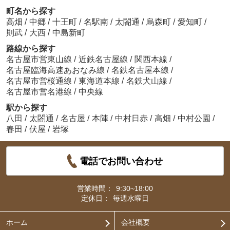
町名から探す
高畑
/
中郷
/
十王町
/
名駅南
/
太閤通
/
烏森町
/
愛知町
/
則武
/
大西
/
中島新町
路線から探す
名古屋市営東山線
/
近鉄名古屋線
/
関西本線
/
名古屋臨海高速あおなみ線
/
名鉄名古屋本線
/
名古屋市営桜通線
/
東海道本線
/
名鉄犬山線
/
名古屋市営名港線
/
中央線
駅から探す
八田
/
太閤通
/
名古屋
/
本陣
/
中村日赤
/
高畑
/
中村公園
/
春田
/
伏屋
/
岩塚
電話でお問い合わせ
営業時間：
9:30~18:00
定休日：
毎週水曜日
ホーム
会社概要