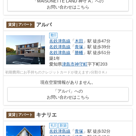
「MAISONETTE LAND 神守 A」への
お問い合わせはこちら
アルバ
賃貸 | アパート
敷0
名鉄津島線
「
木田
」駅 徒歩47分
名鉄津島線
「
青塚
」駅 徒歩39分
名鉄津島線
「
勝幡
」駅 徒歩51分
築1年
愛知県
津島市
神守町
字下町203
初期費用にお手持ちのクレジットカードが使えます♪分割ＯＫ♪
現在空室情報がありません。
「アルバ」への
お問い合わせはこちら
キナリエ
賃貸 | アパート
礼0
新築
名鉄津島線
「
青塚
」駅 徒歩32分