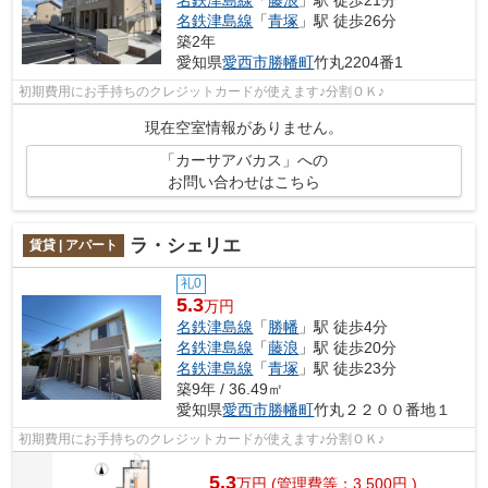
名鉄津島線
「
藤浪
」駅 徒歩21分
名鉄津島線
「
青塚
」駅 徒歩26分
築2年
愛知県
愛西市
勝幡町
竹丸2204番1
初期費用にお手持ちのクレジットカードが使えます♪分割ＯＫ♪
現在空室情報がありません。
「カーサアバカス」への
お問い合わせはこちら
ラ・シェリエ
賃貸 | アパート
礼0
5.3
万円
名鉄津島線
「
勝幡
」駅 徒歩4分
名鉄津島線
「
藤浪
」駅 徒歩20分
名鉄津島線
「
青塚
」駅 徒歩23分
築9年 / 36.49㎡
愛知県
愛西市
勝幡町
竹丸２２００番地１
初期費用にお手持ちのクレジットカードが使えます♪分割ＯＫ♪
5.3
万
円
(管理費等：3,500円 )