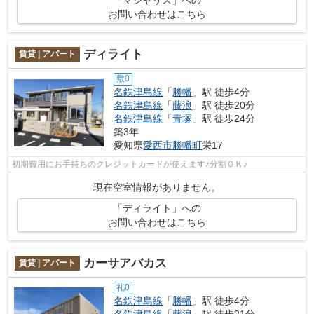
お問い合わせはこちら
ディライト
賃貸 | アパート
敷0
名鉄津島線
「
勝幡
」駅 徒歩4分
名鉄津島線
「
藤浪
」駅 徒歩20分
名鉄津島線
「
青塚
」駅 徒歩24分
築3年
愛知県
愛西市
勝幡町
栄17
初期費用にお手持ちのクレジットカードが使えます♪分割ＯＫ♪
現在空室情報がありません。
「ディライト」への
お問い合わせはこちら
カーサアバカス
賃貸 | アパート
礼0
名鉄津島線
「
勝幡
」駅 徒歩4分