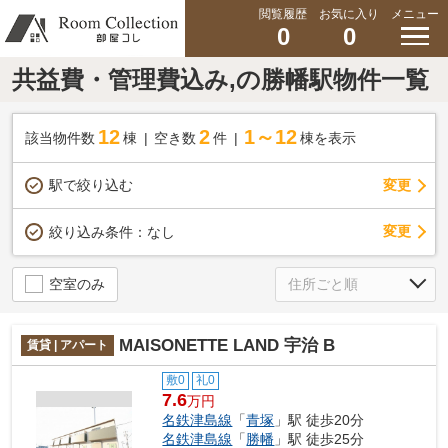
閲覧履歴
お気に入り
メニュー
0
0
共益費・管理費込み,の勝幡駅物件一覧
12
2
1～12
該当物件数
棟
空き数
件
棟を表示
駅で絞り込む
変更
変更
絞り込み条件：
なし
空室のみ
MAISONETTE LAND 宇治 B
賃貸 | アパート
敷0
礼0
7.6
万円
名鉄津島線
「
青塚
」駅 徒歩20分
名鉄津島線
「
勝幡
」駅 徒歩25分