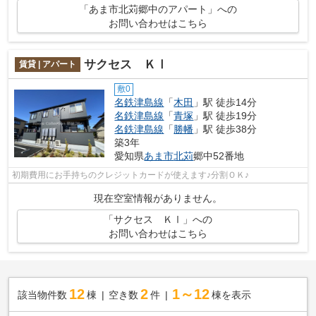
「あま市北苅郷中のアパート」への
お問い合わせはこちら
サクセス ＫⅠ
賃貸 | アパート
敷0
名鉄津島線
「
木田
」駅 徒歩14分
名鉄津島線
「
青塚
」駅 徒歩19分
名鉄津島線
「
勝幡
」駅 徒歩38分
築3年
愛知県
あま市
北苅
郷中52番地
初期費用にお手持ちのクレジットカードが使えます♪分割ＯＫ♪
現在空室情報がありません。
「サクセス ＫⅠ」への
お問い合わせはこちら
12
2
1～12
該当物件数
棟
空き数
件
棟を表示