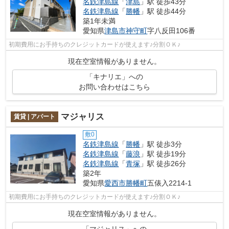
名鉄津島線
「
津島
」駅 徒歩43分
名鉄津島線
「
勝幡
」駅 徒歩44分
築1年未満
愛知県
津島市
神守町
字八反田106番
初期費用にお手持ちのクレジットカードが使えます♪分割ＯＫ♪
現在空室情報がありません。
「キナリエ」への
お問い合わせはこちら
マジャリス
賃貸 | アパート
敷0
名鉄津島線
「
勝幡
」駅 徒歩3分
名鉄津島線
「
藤浪
」駅 徒歩19分
名鉄津島線
「
青塚
」駅 徒歩26分
築2年
愛知県
愛西市
勝幡町
五俵入2214-1
初期費用にお手持ちのクレジットカードが使えます♪分割ＯＫ♪
現在空室情報がありません。
「マジャリス」への