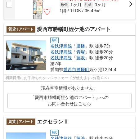
1ヶ月
0ヶ月
敷金
礼金
1階 / 1LDK / 36.49㎡
愛西市勝幡町姪ケ池のアパート
賃貸 | アパート
敷0
名鉄津島線
「
勝幡
」駅 徒歩7分
名鉄津島線
「
青塚
」駅 徒歩20分
名鉄津島線
「
藤浪
」駅 徒歩20分
築7年
愛知県
愛西市
勝幡町
姪ケ池1224-4
初期費用にお手持ちのクレジットカードが使えます♪分割ＯＫ♪
現在空室情報がありません。
「愛西市勝幡町姪ケ池のアパート」への
お問い合わせはこちら
エクセランⅡ
賃貸 | アパート
敷0
名鉄津島線
「
藤浪
」駅 徒歩23分