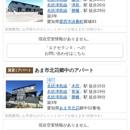
名鉄津島線
「
津島
」駅 徒歩26分
名鉄津島線
「
勝幡
」駅 徒歩29分
築3年
愛知県
愛西市
諸桑町
郷城93
初期費用にお手持ちのクレジットカードが使えます♪分割ＯＫ♪
現在空室情報がありません。
「エクセランⅡ」への
お問い合わせはこちら
あま市北苅郷中のアパート
賃貸 | アパート
敷0
名鉄津島線
「
木田
」駅 徒歩15分
名鉄津島線
「
青塚
」駅 徒歩19分
名鉄津島線
「
勝幡
」駅 徒歩38分
築3年
愛知県
あま市
北苅
郷中52番地
初期費用にお手持ちのクレジットカードが使えます♪分割ＯＫ♪
現在空室情報がありません。