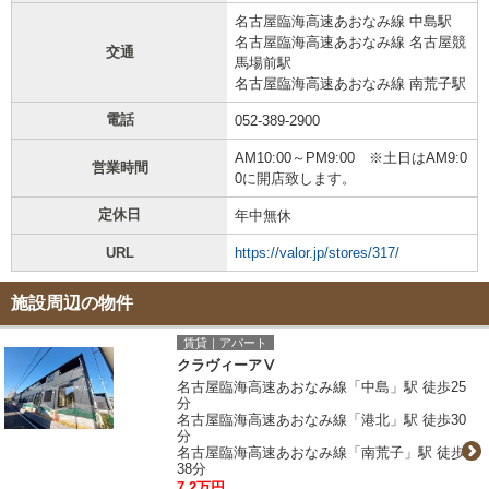
名古屋臨海高速あおなみ線 中島駅
名古屋臨海高速あおなみ線 名古屋競
交通
馬場前駅
名古屋臨海高速あおなみ線 南荒子駅
電話
052-389-2900
AM10:00～PM9:00 ※土日はAM9:0
営業時間
0に開店致します。
定休日
年中無休
URL
https://valor.jp/stores/317/
施設周辺の物件
賃貸｜アパート
クラヴィーアⅤ
名古屋臨海高速あおなみ線「中島」駅 徒歩25
分
名古屋臨海高速あおなみ線「港北」駅 徒歩30
分
名古屋臨海高速あおなみ線「南荒子」駅 徒歩
38分
7.2万円