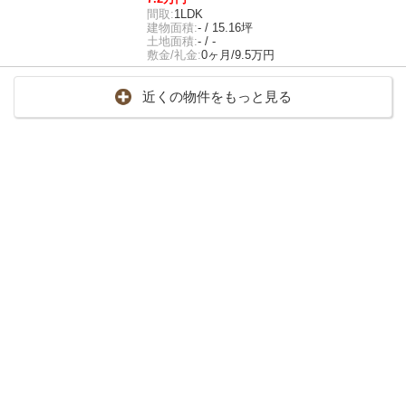
間取:
1LDK
建物面積:
- / 15.16坪
土地面積:
- / -
敷金/礼金:
0ヶ月/9.5万円
近くの物件をもっと見る