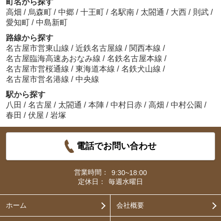
町名から探す
高畑
/
烏森町
/
中郷
/
十王町
/
名駅南
/
太閤通
/
大西
/
則武
/
愛知町
/
中島新町
路線から探す
名古屋市営東山線
/
近鉄名古屋線
/
関西本線
/
名古屋臨海高速あおなみ線
/
名鉄名古屋本線
/
名古屋市営桜通線
/
東海道本線
/
名鉄犬山線
/
名古屋市営名港線
/
中央線
駅から探す
八田
/
名古屋
/
太閤通
/
本陣
/
中村日赤
/
高畑
/
中村公園
/
春田
/
伏屋
/
岩塚
電話でお問い合わせ
営業時間：
9:30~18:00
定休日：
毎週水曜日
ホーム
会社概要