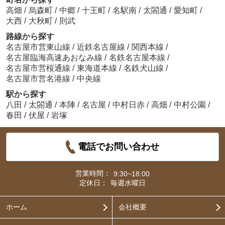
高畑
/
烏森町
/
中郷
/
十王町
/
名駅南
/
太閤通
/
愛知町
/
大西
/
大秋町
/
則武
路線から探す
名古屋市営東山線
/
近鉄名古屋線
/
関西本線
/
名古屋臨海高速あおなみ線
/
名鉄名古屋本線
/
名古屋市営桜通線
/
東海道本線
/
名鉄犬山線
/
名古屋市営名港線
/
中央線
駅から探す
八田
/
太閤通
/
本陣
/
名古屋
/
中村日赤
/
高畑
/
中村公園
/
春田
/
伏屋
/
岩塚
電話でお問い合わせ
営業時間：
9:30~18:00
定休日：
毎週水曜日
ホーム
会社概要