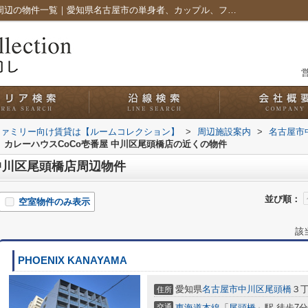
カレーハウスCoCo壱番屋 中川区尾頭橋店周辺の物件一覧｜愛知県名古屋市の単身者、カップル、ファミリー向け賃貸は【ルームコレクション】
営
ファミリー向け賃貸は【ルームコレクション】
>
周辺施設案内
>
名古屋市
カレーハウスCoCo壱番屋 中川区尾頭橋店の近くの物件
 中川区尾頭橋店周辺物件
並び順：
空室物件のみ表示
該
PHOENIX KANAYAMA
愛知県
名古屋市中川区
尾頭橋
３丁
住所
交通
東海道本線
「
尾頭橋
」駅 徒歩7分