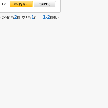
.11㎡
詳細を見る
追加する
2
1
1-2
当公開件数
棟 空き数
件
棟表示