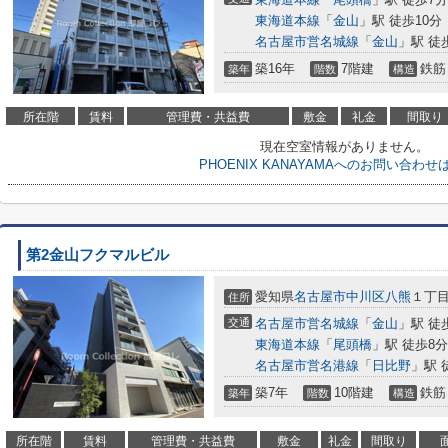
東海道本線
「
金山
」駅 徒歩10分
名古屋市営名城線
「
金山
」駅 徒
築16年
7階建
鉄筋
築年
階数
構造
所在階
賃料
管理費・共益費
敷金
礼金
間取り
現在空室情報がありません。
PHOENIX KANAYAMAへのお問い合わせ
第2金山フクマルビル
愛知県
名古屋市中川区
八熊
１丁目1
住所
交通
名古屋市営名城線
「
金山
」駅 徒
東海道本線
「
尾頭橋
」駅 徒歩8分
名古屋市営名港線
「
日比野
」駅 
築7年
10階建
鉄筋
築年
階数
構造
所在階
賃料
管理費・共益費
敷金
礼金
間取り