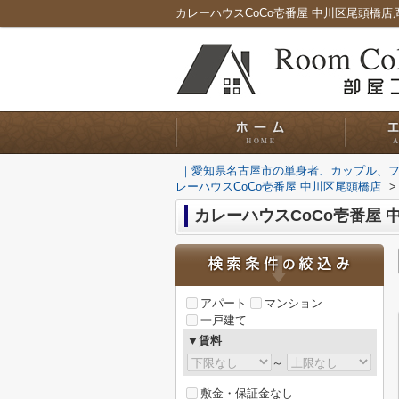
｜愛知県名古屋市の単身者、カップル、
レーハウスCoCo壱番屋 中川区尾頭橋店
>
カレーハウスCoCo壱番屋
アパート
マンション
一戸建て
▼賃料
～
敷金・保証金なし