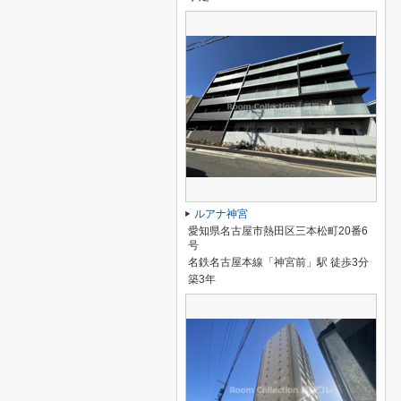
ルアナ神宮
愛知県名古屋市熱田区三本松町20番6
号
名鉄名古屋本線「神宮前」駅 徒歩3分
築3年