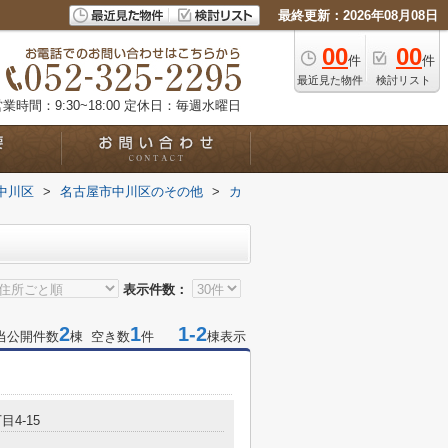
最終更新：2026年08月08日
00
00
件
件
最近見た物件
検討リスト
業時間：9:30~18:00
定休日：毎週水曜日
中川区
>
名古屋市中川区のその他
>
カ
表示件数：
2
1
1-2
当公開件数
棟 空き数
件
棟表示
目4-15