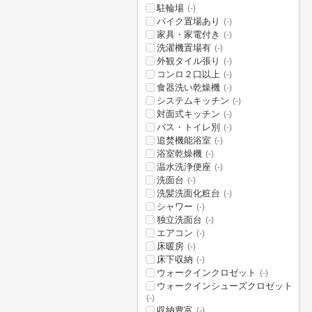
駐輪場
(-)
バイク置場あり
(-)
家具・家電付き
(-)
洗濯機置場有
(-)
外観タイル張り
(-)
コンロ２口以上
(-)
食器洗い乾燥機
(-)
システムキッチン
(-)
対面式キッチン
(-)
バス・トイレ別
(-)
追焚機能浴室
(-)
浴室乾燥機
(-)
温水洗浄便座
(-)
洗面台
(-)
洗髪洗面化粧台
(-)
シャワー
(-)
独立洗面台
(-)
エアコン
(-)
床暖房
(-)
床下収納
(-)
ウォークインクロゼット
(-)
ウォークインシューズクロゼット
(-)
収納豊富
(-)