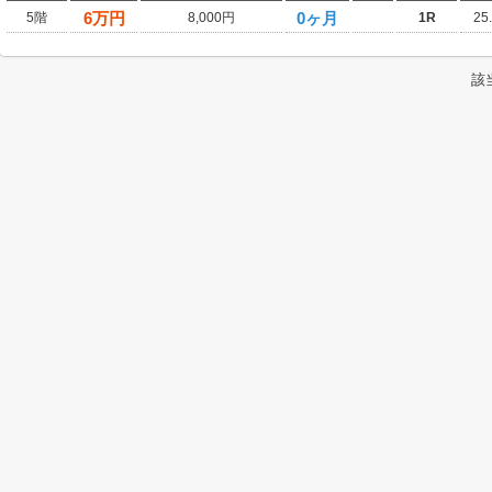
6
万円
0ヶ月
5階
8,000円
1R
25
該