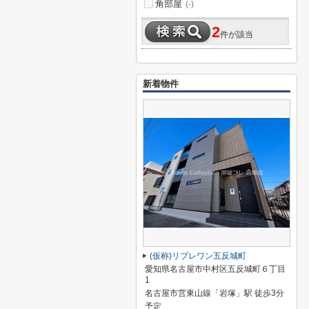
角部屋
(-)
2
件が該当
新着物件
(仮称)リブレワン五反城町
愛知県名古屋市中村区五反城町６丁目
1
名古屋市営東山線「岩塚」駅 徒歩3分
予定