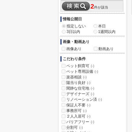
2
件が該当
情報公開日
指定しない
本日
3日以内
1週間以内
画像・動画あり
画像あり
動画あり
こだわり条件
ペット飼育可
(-)
ペット専用設備
(-)
楽器相談
(-)
陽当り良好
(-)
閑静な住宅地
(-)
デザイナーズ
(-)
リノベーション済
(-)
保証人不要
(-)
事務所可
(-)
２人入居可
(-)
バリアフリー
(-)
分割可
(-)