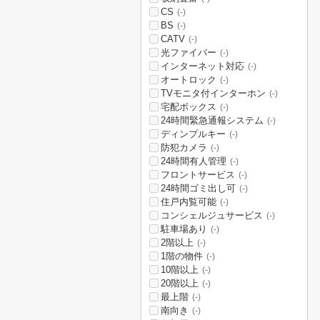
CS
(-)
BS
(-)
CATV
(-)
光ファイバー
(-)
インターネット対応
(-)
オートロック
(-)
TVモニタ付インターホン
(-)
宅配ボックス
(-)
24時間緊急通報システム
(-)
ディンプルキー
(-)
防犯カメラ
(-)
24時間有人管理
(-)
フロントサービス
(-)
24時間ゴミ出し可
(-)
住戸内覧可能
(-)
コンシェルジュサービス
(-)
駐車場あり
(-)
2階以上
(-)
1階の物件
(-)
10階以上
(-)
20階以上
(-)
最上階
(-)
南向き
(-)