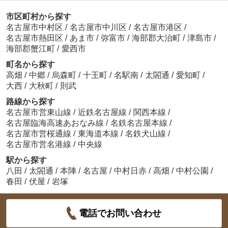
市区町村から探す
名古屋市中村区
/
名古屋市中川区
/
名古屋市港区
/
名古屋市熱田区
/
あま市
/
弥富市
/
海部郡大治町
/
津島市
/
海部郡蟹江町
/
愛西市
町名から探す
高畑
/
中郷
/
烏森町
/
十王町
/
名駅南
/
太閤通
/
愛知町
/
大西
/
大秋町
/
則武
路線から探す
名古屋市営東山線
/
近鉄名古屋線
/
関西本線
/
名古屋臨海高速あおなみ線
/
名鉄名古屋本線
/
名古屋市営桜通線
/
東海道本線
/
名鉄犬山線
/
名古屋市営名港線
/
中央線
駅から探す
八田
/
太閤通
/
本陣
/
名古屋
/
中村日赤
/
高畑
/
中村公園
/
春田
/
伏屋
/
岩塚
電話でお問い合わせ