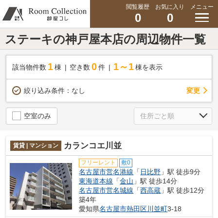
閲覧履歴
お気に入り
メニュー
0
0
ステーキの神戸屋本店の周辺物件一覧
1
0
1～1
該当物件数
棟
空き数
件
棟を表示
変更
絞り込み条件：
なし
空室のみ
カランコエ川並
賃貸 | マンション
フリーレント
敷0
名古屋市営名港線
「
日比野
」駅 徒歩9分
東海道本線
「
金山
」駅 徒歩14分
名古屋市営名城線
「
西高蔵
」駅 徒歩12分
築4年
愛知県
名古屋市熱田区
川並町
3-18