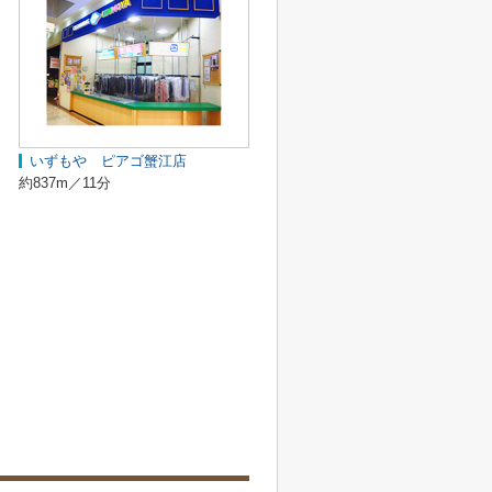
いずもや ピアゴ蟹江店
約837m／11分