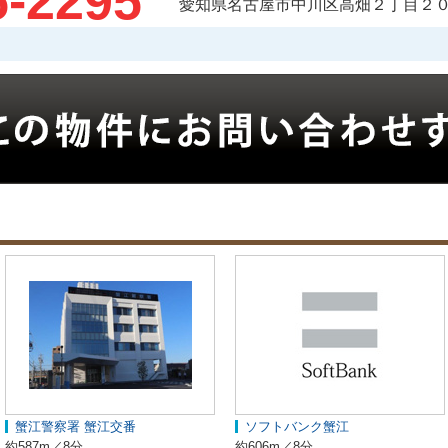
5-2295
愛知県名古屋市中川区高畑２丁目２０
蟹江警察署 蟹江交番
ソフトバンク蟹江
約587m／8分
約606m／8分