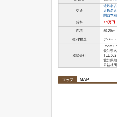
近鉄名古
交通
近鉄名古
関西本線
賃料
7.9万円
面積
59.29㎡
種別/構造
アパート 
Room C
愛知県名
取扱会社
TEL:052
愛知県知事
公益社団
MAP
マップ