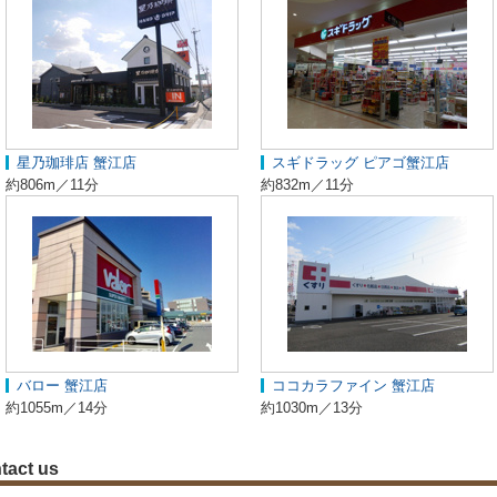
星乃珈琲店 蟹江店
スギドラッグ ピアゴ蟹江店
約806m／11分
約832m／11分
バロー 蟹江店
ココカラファイン 蟹江店
約1055m／14分
約1030m／13分
tact us