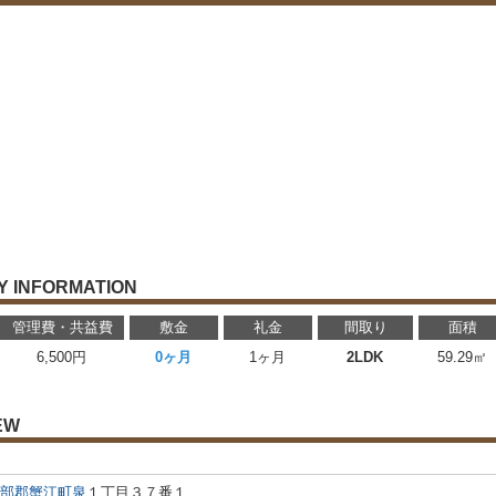
 INFORMATION
管理費・共益費
敷金
礼金
間取り
面積
6,500円
0ヶ月
1ヶ月
2LDK
59.29㎡
EW
部郡蟹江町
泉
１丁目３７番１