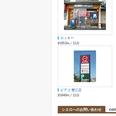
ロッキー
約853m／11分
ピアゴ 蟹江店
約848m／11分
con
シエロへのお問い合わせ