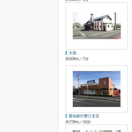
大源
約508m／7分
愛知銀行蟹江支店
約730m／10分