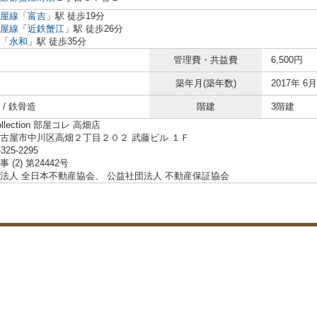
屋線
「
富吉
」駅 徒歩19分
屋線
「
近鉄蟹江
」駅 徒歩26分
「
永和
」駅 徒歩35分
管理費・共益費
6,500円
築年月(築年数)
2017年 6月
/ 鉄骨造
階建
3階建
ollection 部屋コレ 高畑店
古屋市中川区高畑２丁目２０２ 武藤ビル １Ｆ
-325-2295
 (2) 第24442号
法人 全日本不動産協会、 公益社団法人 不動産保証協会