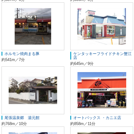
ホルモン焼肉まる豚
ケンタッキーフライドチキン蟹江
店
約541m／7分
約645m／9分
尾張温泉郷 湯元館
オートバックス ・カニエ店
約768m／10分
約858m／11分