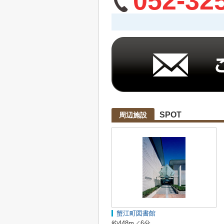
052-32
SPOT
周辺施設
蟹江町図書館
約448m／6分