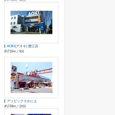
AOKI(アオキ) 蟹江店
約716m／9分
アソビックスかにえ
約739m／10分