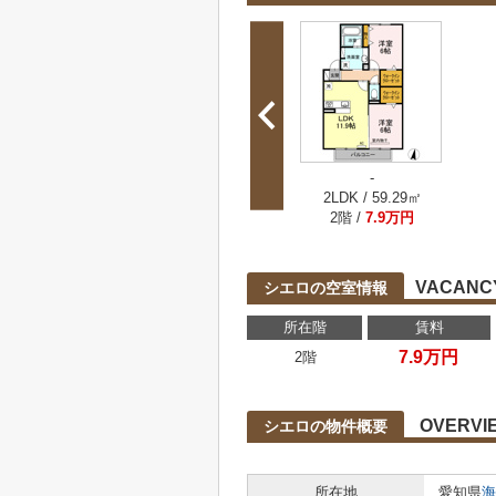
-
2LDK / 59.29㎡
2階 /
7.9万円
VACANCY
シエロの空室情報
所在階
賃料
7.9万円
2階
OVERVI
シエロの物件概要
所在地
愛知県
海