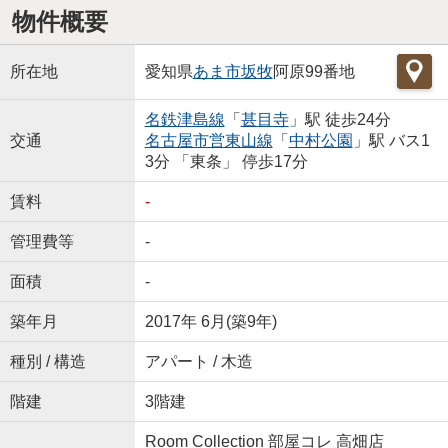
物件概要
所在地
愛知県
あま市
坂牧
阿原99番地
名鉄津島線
「
甚目寺
」駅 徒歩24分
交通
名古屋市営東山線
「
中村公園
」駅 バス1
3分 「東条」 停歩17分
賃料
-
管理費等
-
面積
-
築年月
2017年 6月(築9年)
種別 / 構造
アパート / 木造
階建
3階建
Room Collection 部屋コレ 高畑店