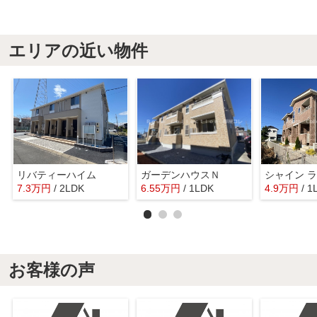
エリアの近い物件
リバティーハイム
ガーデンハウスＮ
シャイン 
7.3
万
円
/ 2LDK
6.55
万
円
/ 1LDK
4.9
万
円
/ 1
お客様の声