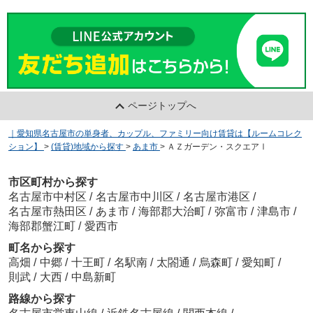
ページトップへ
｜愛知県名古屋市の単身者、カップル、ファミリー向け賃貸は【ルームコレク
ション】
>
(賃貸)地域から探す
>
あま市
>
ＡＺガーデン・スクエアⅠ
市区町村から探す
名古屋市中村区
/
名古屋市中川区
/
名古屋市港区
/
名古屋市熱田区
/
あま市
/
海部郡大治町
/
弥富市
/
津島市
/
海部郡蟹江町
/
愛西市
町名から探す
高畑
/
中郷
/
十王町
/
名駅南
/
太閤通
/
烏森町
/
愛知町
/
則武
/
大西
/
中島新町
路線から探す