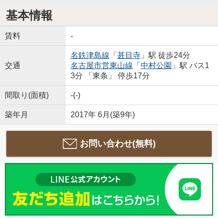
基本情報
賃料
-
名鉄津島線
「
甚目寺
」駅 徒歩24分
交通
名古屋市営東山線
「
中村公園
」駅 バス1
3分 「東条」 停歩17分
間取り(面積)
-(-)
築年月
2017年 6月(築9年)
お問い合わせ(無料)