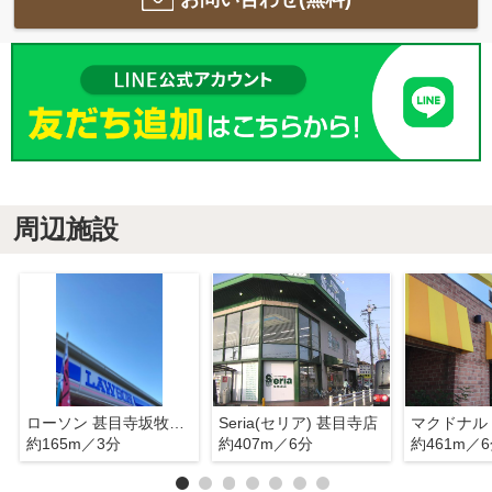
周辺施設
ローソン 甚目寺坂牧東店
Seria(セリア) 甚目寺店
マクドナル
約165m／3分
約407m／6分
約461m／