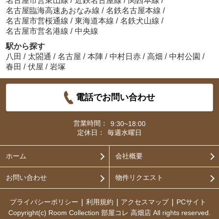
名古屋市営東山線
/
近鉄名古屋線
/
関西本線
/
名古屋臨海高速あおなみ線
/
名鉄名古屋本線
/
名古屋市営桜通線
/
東海道本線
/
名鉄犬山線
/
名古屋市営名港線
/
中央線
駅から探す
八田
/
太閤通
/
名古屋
/
本陣
/
中村日赤
/
高畑
/
中村公園
/
春田
/
伏屋
/
岩塚
電話でお問い合わせ
営業時間：
9:30~18:00
定休日：
毎週水曜日
ホーム
会社概要
お問い合わせ
物件リクエスト
プライバシーポリシー
利用規約
アクセスマップ
PCサイト
Copyright(c) Room Collection 部屋コレ 高畑店 All rights reserved.