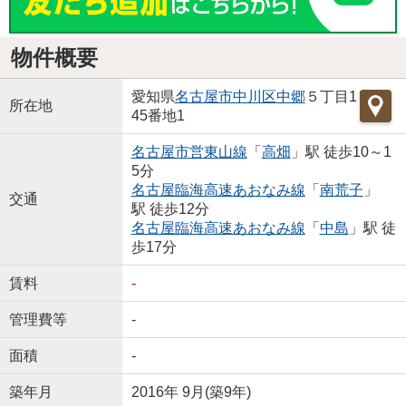
物件概要
愛知県
名古屋市中川区
中郷
５丁目1
所在地
45番地1
名古屋市営東山線
「
高畑
」駅 徒歩10～1
5分
名古屋臨海高速あおなみ線
「
南荒子
」
交通
駅 徒歩12分
名古屋臨海高速あおなみ線
「
中島
」駅 徒
歩17分
賃料
-
管理費等
-
面積
-
築年月
2016年 9月(築9年)