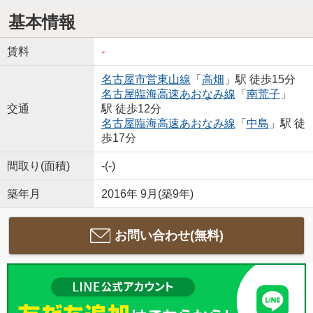
基本情報
賃料
-
名古屋市営東山線
「
高畑
」駅 徒歩15分
名古屋臨海高速あおなみ線
「
南荒子
」
交通
駅 徒歩12分
名古屋臨海高速あおなみ線
「
中島
」駅 徒
歩17分
間取り(面積)
-(-)
築年月
2016年 9月(築9年)
お問い合わせ(無料)