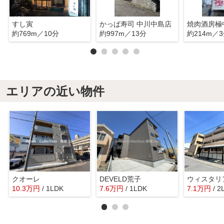
すし寅
かっぱ寿司 中川中島店
焼肉酒房極
約769m／10分
約997m／13分
約214m／
エリアの近い物件
クオーレ
DEVELD荒子
ウィスタリ
10.3
万
円
/ 1LDK
7.6
万
円
/ 1LDK
7.1
万
円
/ 2