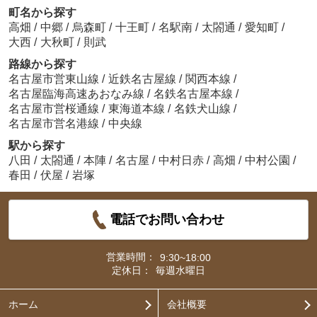
町名から探す
高畑
/
中郷
/
烏森町
/
十王町
/
名駅南
/
太閤通
/
愛知町
/
大西
/
大秋町
/
則武
路線から探す
名古屋市営東山線
/
近鉄名古屋線
/
関西本線
/
名古屋臨海高速あおなみ線
/
名鉄名古屋本線
/
名古屋市営桜通線
/
東海道本線
/
名鉄犬山線
/
名古屋市営名港線
/
中央線
駅から探す
八田
/
太閤通
/
本陣
/
名古屋
/
中村日赤
/
高畑
/
中村公園
/
春田
/
伏屋
/
岩塚
電話でお問い合わせ
営業時間：
9:30~18:00
定休日：
毎週水曜日
ホーム
会社概要