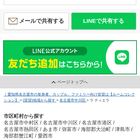
メールで共有する
LINEで共有する
ページトップへ
｜愛知県名古屋市の単身者、カップル、ファミリー向け賃貸は【ルームコレク
ション】
>
(賃貸)地域から探す
>
名古屋市中川区
>
ラ ティエラ
市区町村から探す
名古屋市中村区
/
名古屋市中川区
/
名古屋市港区
/
名古屋市熱田区
/
あま市
/
弥富市
/
海部郡大治町
/
津島市
/
海部郡蟹江町
/
愛西市