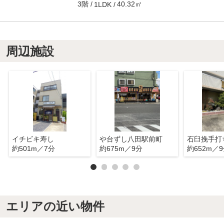
3階
40.32㎡
1LDK
周辺施設
イチビキ寿し
や台ずし八田駅前町
約501m／7分
約675m／9分
約652m／
エリアの近い物件