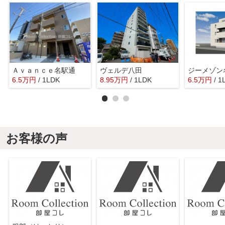
Ａｖａｎｃｅ名駅通
ヴェルデ八田
6.5
万
円
/ 1LDK
8.95
万
円
/ 1LDK
6.5
万
円
/ 1
お客様の声