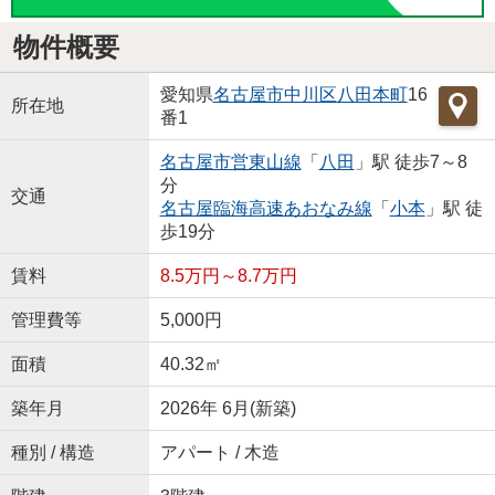
物件概要
愛知県
名古屋市中川区
八田本町
16
所在地
番1
名古屋市営東山線
「
八田
」駅 徒歩7～8
分
交通
名古屋臨海高速あおなみ線
「
小本
」駅 徒
歩19分
賃料
8.5万円～8.7万円
管理費等
5,000円
面積
40.32㎡
築年月
2026年 6月(新築)
種別 / 構造
アパート / 木造