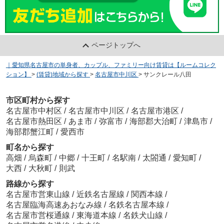
ページトップへ
｜愛知県名古屋市の単身者、カップル、ファミリー向け賃貸は【ルームコレク
ション】
>
(賃貸)地域から探す
>
名古屋市中川区
>
サンクレール八田
市区町村から探す
名古屋市中村区
/
名古屋市中川区
/
名古屋市港区
/
名古屋市熱田区
/
あま市
/
弥富市
/
海部郡大治町
/
津島市
/
海部郡蟹江町
/
愛西市
町名から探す
高畑
/
烏森町
/
中郷
/
十王町
/
名駅南
/
太閤通
/
愛知町
/
大西
/
大秋町
/
則武
路線から探す
名古屋市営東山線
/
近鉄名古屋線
/
関西本線
/
名古屋臨海高速あおなみ線
/
名鉄名古屋本線
/
名古屋市営桜通線
/
東海道本線
/
名鉄犬山線
/