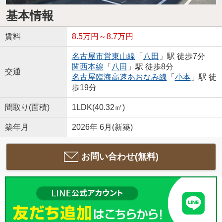
基本情報
賃料
8.5万円～8.7万円
名古屋市営東山線
「
八田
」駅 徒歩7分
関西本線
「
八田
」駅 徒歩8分
交通
名古屋臨海高速あおなみ線
「
小本
」駅 徒
歩19分
間取り(面積)
1LDK(40.32㎡)
築年月
2026年 6月(新築)
お問い合わせ(無料)