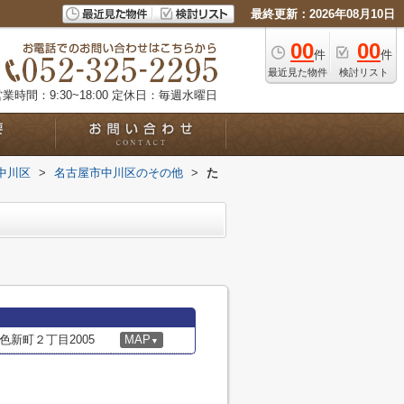
最終更新：2026年08月10日
00
00
件
件
最近見た物件
検討リスト
業時間：9:30~18:00
定休日：毎週水曜日
中川区
>
名古屋市中川区のその他
>
た
新町２丁目2005
MAP
▼