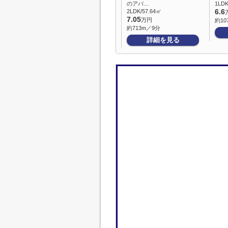
のアパ…
1LDK
2LDK/57.64㎡
6.6
7.05
万円
約10
約713m／9分
詳細を見る