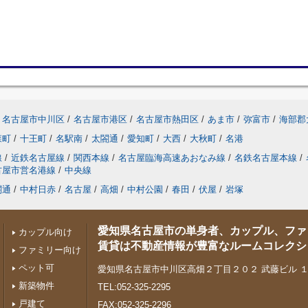
名古屋市中川区
/
名古屋市港区
/
名古屋市熱田区
/
あま市
/
弥富市
/
海部郡
森町
/
十王町
/
名駅南
/
太閤通
/
愛知町
/
大西
/
大秋町
/
名港
線
/
近鉄名古屋線
/
関西本線
/
名古屋臨海高速あおなみ線
/
名鉄名古屋本線
/
古屋市営名港線
/
中央線
閤通
/
中村日赤
/
名古屋
/
高畑
/
中村公園
/
春田
/
伏屋
/
岩塚
愛知県名古屋市の単身者、カップル、ファ
カップル向け
賃貸は不動産情報が豊富なルームコレクシ
ファミリー向け
ペット可
愛知県名古屋市中川区高畑２丁目２０２ 武藤ビル 
新築物件
TEL:052-325-2295
戸建て
FAX:052-325-2296