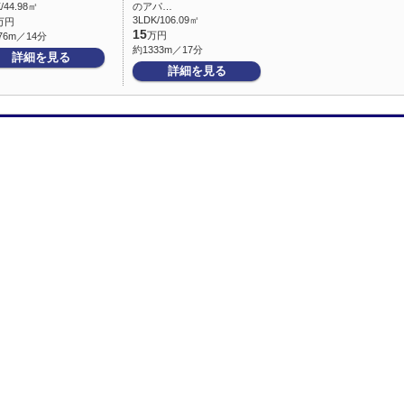
/44.98㎡
のアパ…
3LDK/106.09㎡
万円
15
万円
76m／14分
約1333m／17分
詳細を見る
詳細を見る