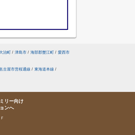
大治町
/
津島市
/
海部郡蟹江町
/
愛西市
名古屋市営桜通線
/
東海道本線
/
ミリー向け
ョンへ
１Ｆ