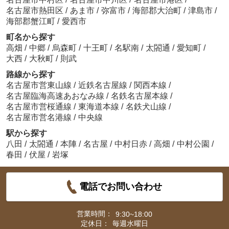
名古屋市熱田区
/
あま市
/
弥富市
/
海部郡大治町
/
津島市
/
海部郡蟹江町
/
愛西市
町名から探す
高畑
/
中郷
/
烏森町
/
十王町
/
名駅南
/
太閤通
/
愛知町
/
大西
/
大秋町
/
則武
路線から探す
名古屋市営東山線
/
近鉄名古屋線
/
関西本線
/
名古屋臨海高速あおなみ線
/
名鉄名古屋本線
/
名古屋市営桜通線
/
東海道本線
/
名鉄犬山線
/
名古屋市営名港線
/
中央線
駅から探す
八田
/
太閤通
/
本陣
/
名古屋
/
中村日赤
/
高畑
/
中村公園
/
春田
/
伏屋
/
岩塚
電話でお問い合わせ
営業時間：
9:30~18:00
定休日：
毎週水曜日