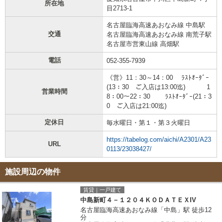
所在地
目2713-1
名古屋臨海高速あおなみ線 中島駅
交通
名古屋臨海高速あおなみ線 南荒子駅
名古屋市営東山線 高畑駅
電話
052-355-7939
《営》11：30～14：00 ﾗｽﾄｵｰﾀﾞｰ
(13：30 ご入店は13:00迄) 1
営業時間
8：00～22：30 ﾗｽﾄｵｰﾀﾞｰ(21：3
0 ご入店は21:00迄)
定休日
毎水曜日・第１・第３火曜日
https://tabelog.com/aichi/A2301/A23
URL
0113/23038427/
施設周辺の物件
賃貸｜一戸建て
中島新町４－１２０４ＫＯＤＡＴＥＸIV
名古屋臨海高速あおなみ線「中島」駅 徒歩12
分