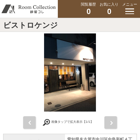
閲覧履歴
お気に入り
メニュー
0
0
ビストロケンジ
前
次
画像タップで拡大表示【
1
/1】
愛知県名古屋市中川区中島新町４丁