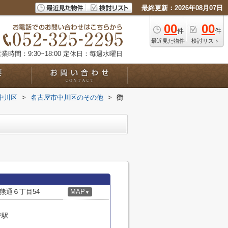
最終更新：2026年08月07日
00
00
件
件
最近見た物件
検討リスト
業時間：9:30~18:00
定休日：毎週水曜日
中川区
>
名古屋市中川区のその他
>
街
熊通６丁目54
MAP
▼
野駅