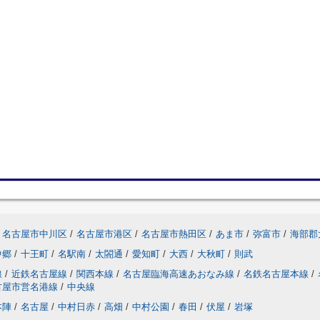
名古屋市中川区
/
名古屋市港区
/
名古屋市熱田区
/
あま市
/
弥富市
/
海部郡
中郷
/
十王町
/
名駅南
/
太閤通
/
愛知町
/
大西
/
大秋町
/
則武
線
/
近鉄名古屋線
/
関西本線
/
名古屋臨海高速あおなみ線
/
名鉄名古屋本線
/
古屋市営名港線
/
中央線
本陣
/
名古屋
/
中村日赤
/
高畑
/
中村公園
/
春田
/
伏屋
/
岩塚