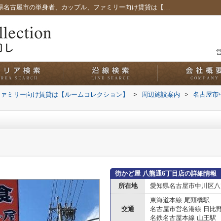
街かど屋 八熊通6丁目店情報ページ｜愛知県名古屋市の単身者、カップル、ファミリー向け賃貸は【ルームコレクション】
営
ファミリー向け賃貸は【ルームコレクション】
>
周辺施設案内
>
名古屋市
街かど屋 八熊通6丁目店の詳細情報
所在地
愛知県名古屋市中川区八
東海道本線 尾頭橋駅
交通
名古屋市営名港線 日比
名鉄名古屋本線 山王駅