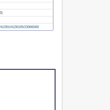
0)
hi/A2301/A230105/23066040/