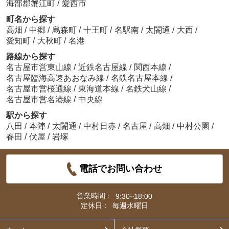
海部郡蟹江町
/
愛西市
町名から探す
高畑
/
中郷
/
烏森町
/
十王町
/
名駅南
/
太閤通
/
大西
/
愛知町
/
大秋町
/
名港
路線から探す
名古屋市営東山線
/
近鉄名古屋線
/
関西本線
/
名古屋臨海高速あおなみ線
/
名鉄名古屋本線
/
名古屋市営桜通線
/
東海道本線
/
名鉄犬山線
/
名古屋市営名港線
/
中央線
駅から探す
八田
/
本陣
/
太閤通
/
中村日赤
/
名古屋
/
高畑
/
中村公園
/
春田
/
伏屋
/
岩塚
電話でお問い合わせ
営業時間：
9:30~18:00
定休日：
毎週水曜日