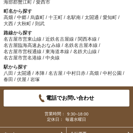
海部郡蟹江町
/
愛西市
町名から探す
高畑
/
中郷
/
烏森町
/
十王町
/
名駅南
/
太閤通
/
愛知町
/
大西
/
大秋町
/
則武
路線から探す
名古屋市営東山線
/
近鉄名古屋線
/
関西本線
/
名古屋臨海高速あおなみ線
/
名鉄名古屋本線
/
名古屋市営桜通線
/
東海道本線
/
名鉄犬山線
/
名古屋市営名港線
/
中央線
駅から探す
八田
/
太閤通
/
本陣
/
名古屋
/
中村日赤
/
高畑
/
中村公園
/
春田
/
伏屋
/
岩塚
電話でお問い合わせ
営業時間：
9:30~18:00
定休日：
毎週水曜日