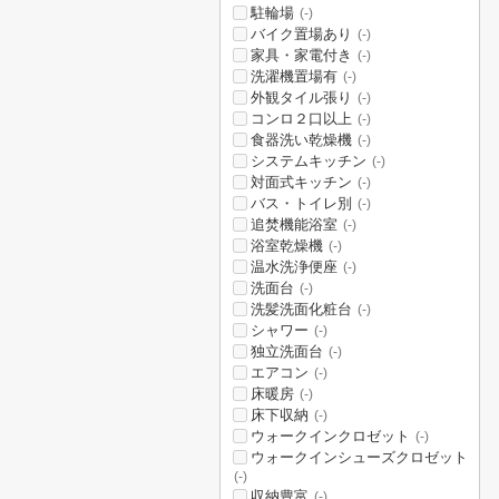
駐輪場
(-)
バイク置場あり
(-)
家具・家電付き
(-)
洗濯機置場有
(-)
外観タイル張り
(-)
コンロ２口以上
(-)
食器洗い乾燥機
(-)
システムキッチン
(-)
対面式キッチン
(-)
バス・トイレ別
(-)
追焚機能浴室
(-)
浴室乾燥機
(-)
温水洗浄便座
(-)
洗面台
(-)
洗髪洗面化粧台
(-)
シャワー
(-)
独立洗面台
(-)
エアコン
(-)
床暖房
(-)
床下収納
(-)
ウォークインクロゼット
(-)
ウォークインシューズクロゼット
(-)
収納豊富
(-)