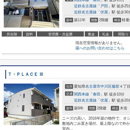
近鉄名古屋線
「
戸田
」駅 徒歩25
近鉄名古屋線
「
伏屋
」駅 徒歩30
築11年
2階建
軽量
築年
階数
構造
所在階
賃料
管理費・共益費
敷金
礼金
間取り
現在空室情報がありません。
蔵へのお問い合わせはこちら
Ｔ・ＰＬＡＣＥ Ⅲ
愛知県
名古屋市中川区
服部
４丁目
住所
交通
関西本線
「
春田
」駅 徒歩10分
近鉄名古屋線
「
伏屋
」駅 徒歩20
築9年
2階建
木造
築年
階数
構造
ニーズの高い、2016年築の物件で、
敷地内ごみ置き場付。最上階なので外か
室内...