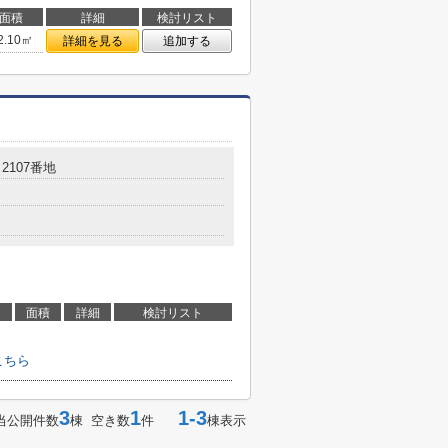
面積
詳細
検討リスト
2.10㎡
詳細を見る
追加する
2107番地
面積
詳細
検討リスト
こちら
3
1
1-3
当公開件数
棟 空き数
件
棟表示