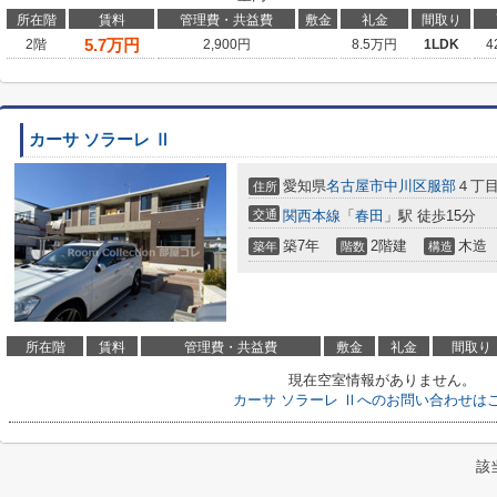
所在階
賃料
管理費・共益費
敷金
礼金
間取り
5.7
万円
2階
2,900円
8.5万円
1LDK
4
カーサ ソラーレ Ⅱ
愛知県
名古屋市中川区
服部
４丁目
住所
交通
関西本線
「
春田
」駅 徒歩15分
築7年
2階建
木造
築年
階数
構造
所在階
賃料
管理費・共益費
敷金
礼金
間取り
現在空室情報がありません。
カーサ ソラーレ Ⅱへのお問い合わせは
該