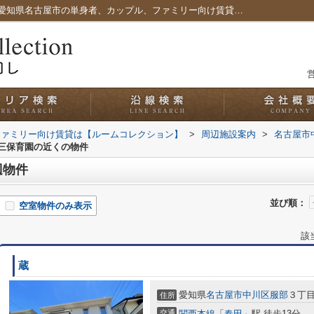
名古屋市富田第三保育園周辺の物件一覧｜愛知県名古屋市の単身者、カップル、ファミリー向け賃貸は【ルームコレクション】
営
ファミリー向け賃貸は【ルームコレクション】
>
周辺施設案内
>
名古屋市
三保育園の近くの物件
辺物件
並び順：
空室物件のみ表示
該
蔵
愛知県
名古屋市中川区
服部
３丁目
住所
交通
関西本線
「
春田
」駅 徒歩13分