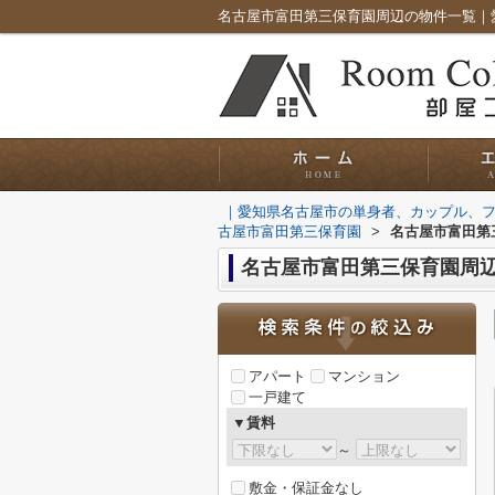
｜愛知県名古屋市の単身者、カップル、
古屋市富田第三保育園
>
名古屋市富田第
名古屋市富田第三保育園周
アパート
マンション
一戸建て
▼賃料
～
敷金・保証金なし