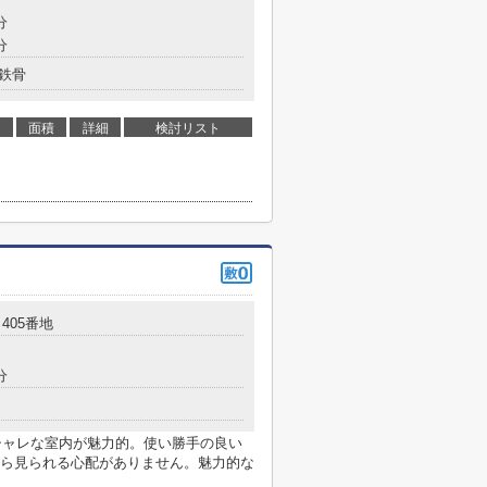
分
分
鉄骨
面積
詳細
検討リスト
405番地
分
オシャレな室内が魅力的。使い勝手の良い
ら見られる心配がありません。魅力的な