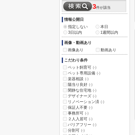
3
件が該当
情報公開日
指定しない
本日
3日以内
1週間以内
画像・動画あり
画像あり
動画あり
こだわり条件
ペット飼育可
(-)
ペット専用設備
(-)
楽器相談
(-)
陽当り良好
(-)
閑静な住宅地
(-)
デザイナーズ
(-)
リノベーション済
(-)
保証人不要
(-)
事務所可
(-)
２人入居可
(-)
バリアフリー
(-)
分割可
(-)