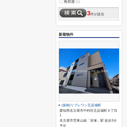
角部屋
(-)
3
件が該当
新着物件
(仮称)リブレワン五反城町
愛知県名古屋市中村区五反城町６丁目
1
名古屋市営東山線「岩塚」駅 徒歩3分
予定