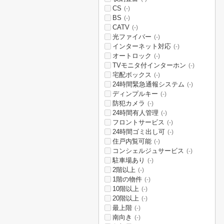
CS
(-)
BS
(-)
CATV
(-)
光ファイバー
(-)
インターネット対応
(-)
オートロック
(-)
TVモニタ付インターホン
(-)
宅配ボックス
(-)
24時間緊急通報システム
(-)
ディンプルキー
(-)
防犯カメラ
(-)
24時間有人管理
(-)
フロントサービス
(-)
24時間ゴミ出し可
(-)
住戸内覧可能
(-)
コンシェルジュサービス
(-)
駐車場あり
(-)
2階以上
(-)
1階の物件
(-)
10階以上
(-)
20階以上
(-)
最上階
(-)
南向き
(-)