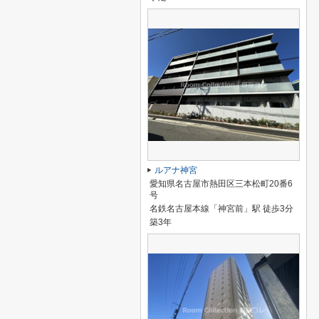
ルアナ神宮
愛知県名古屋市熱田区三本松町20番6
号
名鉄名古屋本線「神宮前」駅 徒歩3分
築3年