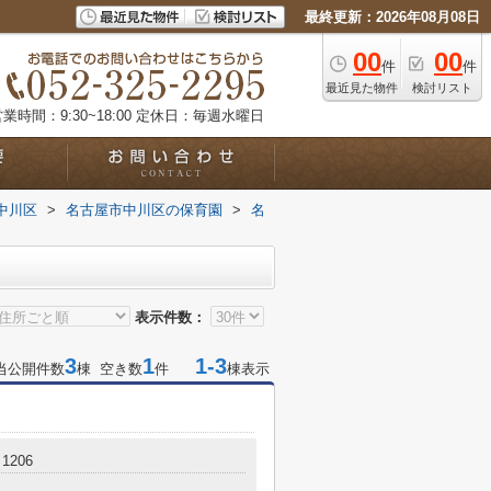
最終更新：2026年08月08日
00
00
件
件
最近見た物件
検討リスト
業時間：9:30~18:00
定休日：毎週水曜日
中川区
>
名古屋市中川区の保育園
>
名
表示件数：
3
1
1-3
当公開件数
棟 空き数
件
棟表示
1206