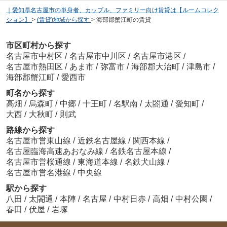
｜愛知県名古屋市の単身者、カップル、ファミリー向け賃貸は【ルームコレク
ション】
>
(賃貸)地域から探す
>
海部郡蟹江町の賃貸
市区町村から探す
名古屋市中村区
/
名古屋市中川区
/
名古屋市港区
/
名古屋市熱田区
/
あま市
/
弥富市
/
海部郡大治町
/
津島市
/
海部郡蟹江町
/
愛西市
町名から探す
高畑
/
烏森町
/
中郷
/
十王町
/
名駅南
/
太閤通
/
愛知町
/
大西
/
大秋町
/
則武
路線から探す
名古屋市営東山線
/
近鉄名古屋線
/
関西本線
/
名古屋臨海高速あおなみ線
/
名鉄名古屋本線
/
名古屋市営桜通線
/
東海道本線
/
名鉄犬山線
/
名古屋市営名港線
/
中央線
駅から探す
八田
/
太閤通
/
本陣
/
名古屋
/
中村日赤
/
高畑
/
中村公園
/
春田
/
伏屋
/
岩塚