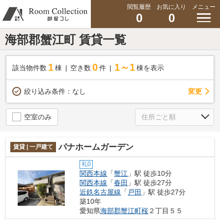
閲覧履歴
お気に入り
メニュー
0
0
海部郡蟹江町 賃貸一覧
1
0
1～1
該当物件数
棟
空き数
件
棟を表示
変更
絞り込み条件：
なし
空室のみ
パナホームガーデン
賃貸 | 一戸建て
礼0
関西本線
「
蟹江
」駅 徒歩10分
関西本線
「
春田
」駅 徒歩27分
近鉄名古屋線
「
戸田
」駅 徒歩27分
築10年
愛知県
海部郡蟹江町
桜
２丁目５５