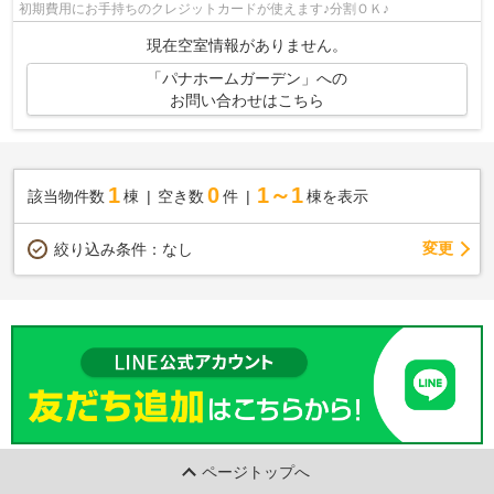
初期費用にお手持ちのクレジットカードが使えます♪分割ＯＫ♪
現在空室情報がありません。
「パナホームガーデン」への
お問い合わせはこちら
1
0
1～1
該当物件数
棟
空き数
件
棟を表示
変更
絞り込み条件：
なし
ページトップへ