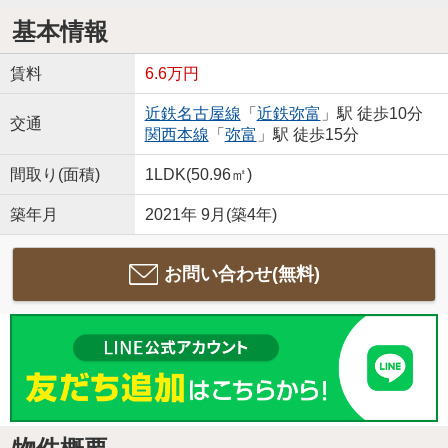
基本情報
賃料
6.6万円
近鉄名古屋線
「
近鉄弥富
」駅 徒歩10分
交通
関西本線
「
弥富
」駅 徒歩15分
間取り(面積)
1LDK(50.96㎡)
築年月
2021年 9月(築4年)
お問い合わせ(無料)