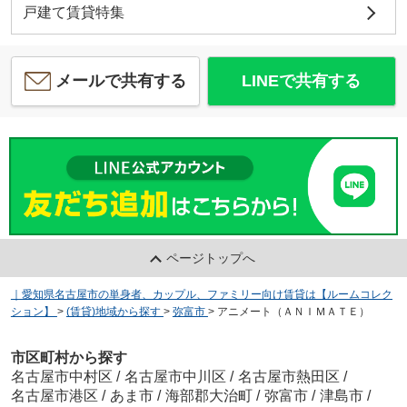
戸建て賃貸特集
メールで共有する
LINEで共有する
ページトップへ
｜愛知県名古屋市の単身者、カップル、ファミリー向け賃貸は【ルームコレク
ション】
>
(賃貸)地域から探す
>
弥富市
>
アニメート（ＡＮＩＭＡＴＥ）
市区町村から探す
名古屋市中村区
/
名古屋市中川区
/
名古屋市熱田区
/
名古屋市港区
/
あま市
/
海部郡大治町
/
弥富市
/
津島市
/