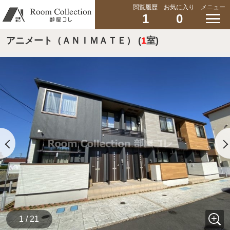
閲覧履歴
お気に入り
メニュー
1
0
アニメート（ＡＮＩＭＡＴＥ） (
1
室)
1 / 21