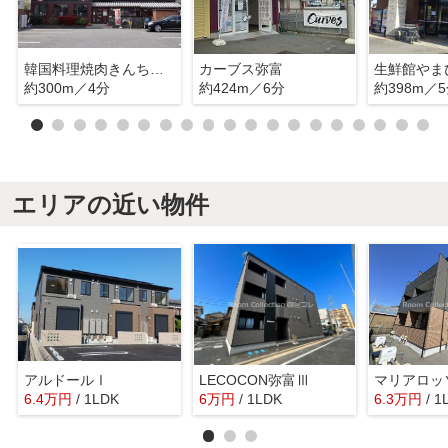
韓国料理焼肉きんちゃん
カーブス弥富
生鮮館やま
約300m／4分
約424m／6分
約398m／
エリアの近い物件
アルドールⅠ
LECOCON弥富Ⅲ
6.4
万
円
/ 1LDK
6
万
円
/ 1LDK
6.3
万
円
/ 1