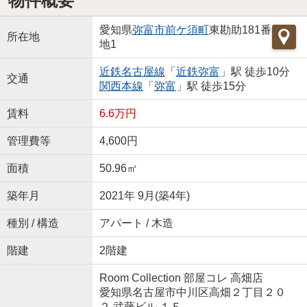
物件概要
愛知県
弥富市
前ケ須町
東勘助181番
所在地
地1
近鉄名古屋線
「
近鉄弥富
」駅 徒歩10分
交通
関西本線
「
弥富
」駅 徒歩15分
賃料
6.6万円
管理費等
4,600円
面積
50.96㎡
築年月
2021年 9月(築4年)
種別 / 構造
アパート / 木造
階建
2階建
Room Collection 部屋コレ 高畑店
愛知県名古屋市中川区高畑２丁目２０
２ 武藤ビル １Ｆ