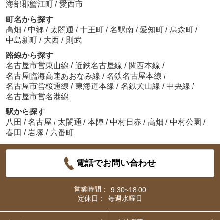
海部郡蟹江町
/
愛西市
町名から探す
高畑
/
中郷
/
太閤通
/
十王町
/
名駅南
/
愛知町
/
烏森町
/
中島新町
/
大西
/
則武
路線から探す
名古屋市営東山線
/
近鉄名古屋線
/
関西本線
/
名古屋臨海高速あおなみ線
/
名鉄名古屋本線
/
名古屋市営桜通線
/
東海道本線
/
名鉄犬山線
/
中央線
/
名古屋市営名港線
駅から探す
八田
/
名古屋
/
太閤通
/
本陣
/
中村日赤
/
高畑
/
中村公園
/
春田
/
岩塚
/
六番町
電話でお問い合わせ
営業時間：
9:30~18:00
定休日：
毎週水曜日