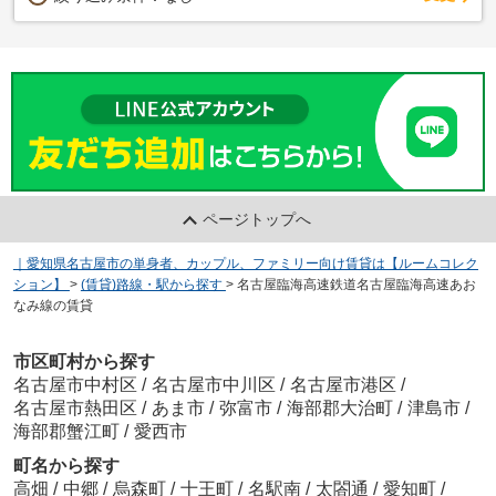
ページトップへ
｜愛知県名古屋市の単身者、カップル、ファミリー向け賃貸は【ルームコレク
ション】
>
(賃貸)路線・駅から探す
>
名古屋臨海高速鉄道名古屋臨海高速あお
なみ線の賃貸
市区町村から探す
名古屋市中村区
/
名古屋市中川区
/
名古屋市港区
/
名古屋市熱田区
/
あま市
/
弥富市
/
海部郡大治町
/
津島市
/
海部郡蟹江町
/
愛西市
町名から探す
高畑
/
中郷
/
烏森町
/
十王町
/
名駅南
/
太閤通
/
愛知町
/