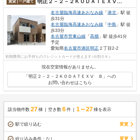
明正２－２－２ＫＯＤＡＴＥＸⅤ Ｂ
賃貸 | 一戸建て
名古屋臨海高速あおなみ線
「
港北
」駅 徒
歩31分
名古屋臨海高速あおなみ線
「
中島
」駅 徒
歩33分
名古屋市営東山線
「
高畑
」駅 徒歩41分
予定
愛知県
名古屋市港区
明正
２丁目2-2
初期費用にお手持ちのクレジットカードが使えます♪分割ＯＫ♪
現在空室情報がありません。
「明正２－２－２ＫＯＤＡＴＥＸⅤ Ｂ」への
お問い合わせはこちら
27
6
1～27
該当物件数
棟
空き数
件
棟を表示
駅で絞り込む
変更
変更
絞り込み条件：
なし