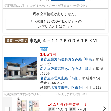
初期費用にお手持ちのクレジットカードが使えます♪分割ＯＫ♪
現在空室情報がありません。
「花塚町4-25KODATEX Ⅳ」への
お問い合わせはこちら
東起町４－１１７ＫＯＤＡＴＥＸⅥ
賃貸 | 一戸建て
新築
14.5
万円
名古屋臨海高速あおなみ線
「
中島
」駅 徒
歩30分
名古屋臨海高速あおなみ線
「
港北
」駅 徒
歩30分
名古屋市営東山線
「
高畑
」駅 徒歩37分
予定 / 100.21㎡
愛知県
名古屋市中川区
東起町
４丁目117
初期費用にお手持ちのクレジットカードが使えます♪分割ＯＫ♪
14.5
万
円
(管理費等：- )
15万円
2ヶ月
敷金
礼金