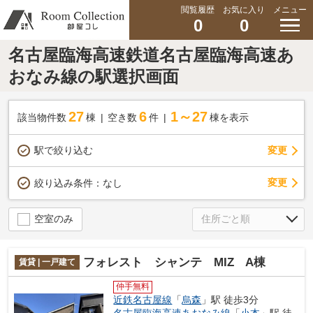
閲覧履歴
お気に入り
メニュー
0
0
名古屋臨海高速鉄道名古屋臨海高速あ
おなみ線の駅選択画面
27
6
1～27
該当物件数
棟
空き数
件
棟を表示
駅で絞り込む
変更
変更
絞り込み条件：
なし
空室のみ
フォレスト シャンテ MIZ A棟
賃貸 | 一戸建て
仲手無料
近鉄名古屋線
「
烏森
」駅 徒歩3分
名古屋臨海高速あおなみ線
「
小本
」駅 徒