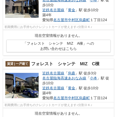
歩10分
近鉄名古屋線
「
黄金
」駅 徒歩10分
築4年
愛知県
名古屋市中村区
烏森町
１丁目124
初期費用にお手持ちのクレジットカードが使えます♪分割ＯＫ♪
現在空室情報がありません。
「フォレスト シャンテ MIZ A棟」への
お問い合わせはこちら
フォレスト シャンテ MIZ C棟
賃貸 | 一戸建て
近鉄名古屋線
「
烏森
」駅 徒歩3分
名古屋臨海高速あおなみ線
「
小本
」駅 徒
歩10分
近鉄名古屋線
「
黄金
」駅 徒歩10分
築4年
愛知県
名古屋市中村区
烏森町
１丁目124
初期費用にお手持ちのクレジットカードが使えます♪分割ＯＫ♪
現在空室情報がありません。