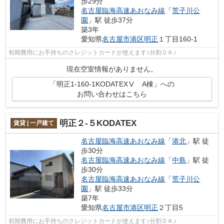
歩29分
名古屋臨海高速あおなみ線
「
荒子川公
園
」駅 徒歩37分
築3年
愛知県
名古屋市港区
明正
１丁目160-1
初期費用にお手持ちのクレジットカードが使えます♪分割ＯＫ♪
現在空室情報がありません。
「明正1-160-1KODATEXⅤ A棟」への
お問い合わせはこちら
明正２-５KODATEX
賃貸 | 一戸建て
名古屋臨海高速あおなみ線
「
港北
」駅 徒
歩30分
名古屋臨海高速あおなみ線
「
中島
」駅 徒
歩30分
名古屋臨海高速あおなみ線
「
荒子川公
園
」駅 徒歩33分
築7年
愛知県
名古屋市港区
明正
２丁目5
初期費用にお手持ちのクレジットカードが使えます♪分割ＯＫ♪