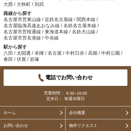
大西
/
大秋町
/
則武
路線から探す
名古屋市営東山線
/
近鉄名古屋線
/
関西本線
/
名古屋臨海高速あおなみ線
/
名鉄名古屋本線
/
名古屋市営桜通線
/
東海道本線
/
名鉄犬山線
/
名古屋市営名港線
/
中央線
駅から探す
八田
/
太閤通
/
本陣
/
名古屋
/
中村日赤
/
高畑
/
中村公園
/
春田
/
伏屋
/
岩塚
電話でお問い合わせ
営業時間：
9:30~18:00
定休日：
毎週水曜日
ホーム
会社概要
お問い合わせ
物件リクエスト