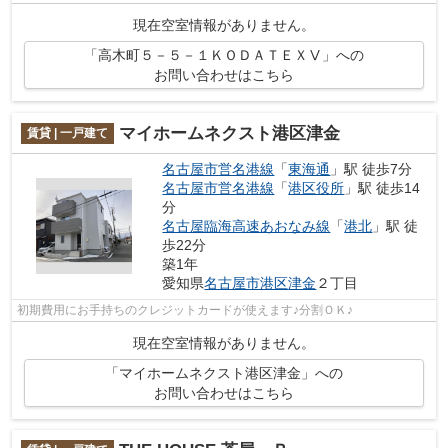
現在空室情報がありません。
「高木町５－５－１ＫＯＤＡＴＥＸⅤ」への
お問い合わせはこちら
マイホームネクスト港区津金
賃貸 | 一戸建て
名古屋市営名港線
「
東海通
」駅 徒歩7分
名古屋市営名港線
「
港区役所
」駅 徒歩14
分
名古屋臨海高速あおなみ線
「
港北
」駅 徒
歩22分
築1年
愛知県
名古屋市港区
津金
２丁目
初期費用にお手持ちのクレジットカードが使えます♪分割ＯＫ♪
現在空室情報がありません。
「マイホームネクスト港区津金」への
お問い合わせはこちら