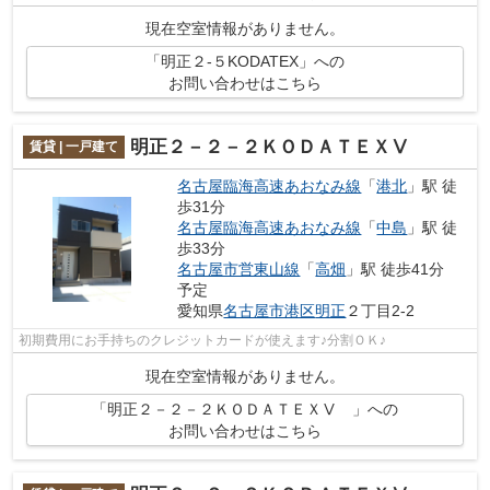
現在空室情報がありません。
「明正２-５KODATEX」への
お問い合わせはこちら
明正２－２－２ＫＯＤＡＴＥＸⅤ
賃貸 | 一戸建て
名古屋臨海高速あおなみ線
「
港北
」駅 徒
歩31分
名古屋臨海高速あおなみ線
「
中島
」駅 徒
歩33分
名古屋市営東山線
「
高畑
」駅 徒歩41分
予定
愛知県
名古屋市港区
明正
２丁目2-2
初期費用にお手持ちのクレジットカードが使えます♪分割ＯＫ♪
現在空室情報がありません。
「明正２－２－２ＫＯＤＡＴＥＸⅤ 」への
お問い合わせはこちら