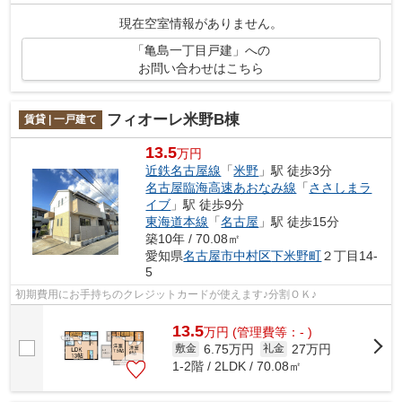
現在空室情報がありません。
「亀島一丁目戸建」への
お問い合わせはこちら
フィオーレ米野B棟
賃貸 | 一戸建て
13.5
万円
近鉄名古屋線
「
米野
」駅 徒歩3分
名古屋臨海高速あおなみ線
「
ささしまラ
イブ
」駅 徒歩9分
東海道本線
「
名古屋
」駅 徒歩15分
築10年 / 70.08㎡
愛知県
名古屋市中村区
下米野町
２丁目14-
5
初期費用にお手持ちのクレジットカードが使えます♪分割ＯＫ♪
13.5
万
円
(管理費等：- )
6.75万円
27万円
敷金
礼金
1-2階 / 2LDK / 70.08㎡