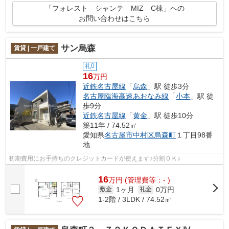
「フォレスト シャンテ MIZ C棟」への
お問い合わせはこちら
サン烏森
賃貸 | 一戸建て
礼0
16
万円
近鉄名古屋線
「
烏森
」駅 徒歩3分
名古屋臨海高速あおなみ線
「
小本
」駅 徒
歩9分
近鉄名古屋線
「
黄金
」駅 徒歩10分
築11年 / 74.52㎡
愛知県
名古屋市中村区
烏森町
１丁目98番
地
初期費用にお手持ちのクレジットカードが使えます♪分割ＯＫ♪
16
万
円
(管理費等：- )
1ヶ月
0万円
敷金
礼金
1-2階 / 3LDK / 74.52㎡