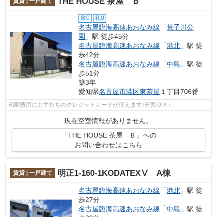
THE HOUSE 茶屋 Ｂ
賃貸 | 一戸建て
敷0
礼0
名古屋臨海高速あおなみ線
「
荒子川公
園
」駅 徒歩45分
名古屋臨海高速あおなみ線
「
港北
」駅 徒
歩42分
名古屋臨海高速あおなみ線
「
中島
」駅 徒
歩51分
築3年
愛知県
名古屋市港区
東茶屋
１丁目706番
初期費用にお手持ちのクレジットカードが使えます♪分割ＯＫ♪
現在空室情報がありません。
「THE HOUSE 茶屋 Ｂ」への
お問い合わせはこちら
明正1-160-1KODATEXⅤ A棟
賃貸 | 一戸建て
名古屋臨海高速あおなみ線
「
港北
」駅 徒
歩27分
名古屋臨海高速あおなみ線
「
中島
」駅 徒