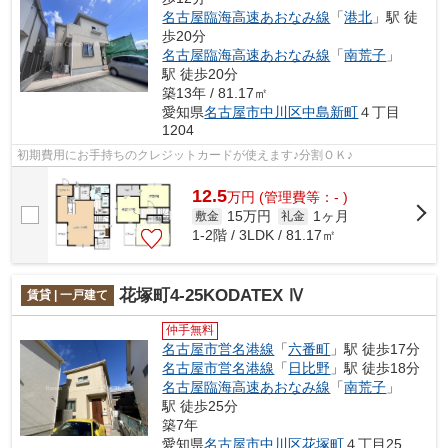
名古屋臨海高速あおなみ線
「
港北
」駅 徒
歩20分
名古屋臨海高速あおなみ線
「
南荒子
」
駅 徒歩20分
築13年 / 81.17㎡
愛知県
名古屋市中川区
中島新町
４丁目
1204
初期費用にお手持ちのクレジットカードが使えます♪分割ＯＫ♪
12.5
万
円
(管理費等：- )
15万円
1ヶ月
敷金
礼金
1-2階 / 3LDK / 81.17㎡
花塚町4-25KODATEX Ⅳ
賃貸 | 一戸建て
仲手無料
名古屋市営名港線
「
六番町
」駅 徒歩17分
名古屋市営名港線
「
日比野
」駅 徒歩18分
名古屋臨海高速あおなみ線
「
南荒子
」
駅 徒歩25分
築7年
愛知県
名古屋市中川区
花塚町
４丁目25