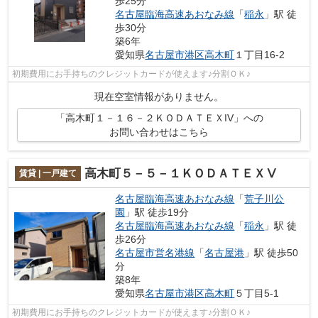
歩25分
名古屋臨海高速あおなみ線
「
稲永
」駅 徒
歩30分
築6年
愛知県
名古屋市港区
高木町
１丁目16-2
初期費用にお手持ちのクレジットカードが使えます♪分割ＯＫ♪
現在空室情報がありません。
「高木町１－１６－２ＫＯＤＡＴＥＸIV」への
お問い合わせはこちら
高木町５－５－１ＫＯＤＡＴＥＸⅤ
賃貸 | 一戸建て
名古屋臨海高速あおなみ線
「
荒子川公
園
」駅 徒歩19分
名古屋臨海高速あおなみ線
「
稲永
」駅 徒
歩26分
名古屋市営名港線
「
名古屋港
」駅 徒歩50
分
築8年
愛知県
名古屋市港区
高木町
５丁目5-1
初期費用にお手持ちのクレジットカードが使えます♪分割ＯＫ♪