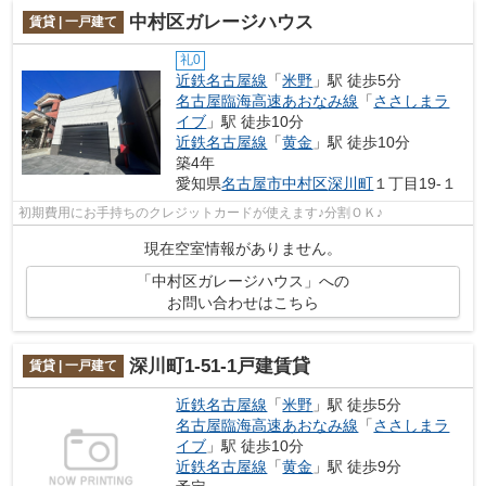
中村区ガレージハウス
賃貸 | 一戸建て
礼0
近鉄名古屋線
「
米野
」駅 徒歩5分
名古屋臨海高速あおなみ線
「
ささしまラ
イブ
」駅 徒歩10分
近鉄名古屋線
「
黄金
」駅 徒歩10分
築4年
愛知県
名古屋市中村区
深川町
１丁目19‐１
初期費用にお手持ちのクレジットカードが使えます♪分割ＯＫ♪
現在空室情報がありません。
「中村区ガレージハウス」への
お問い合わせはこちら
深川町1‐51‐1戸建賃貸
賃貸 | 一戸建て
近鉄名古屋線
「
米野
」駅 徒歩5分
名古屋臨海高速あおなみ線
「
ささしまラ
イブ
」駅 徒歩10分
近鉄名古屋線
「
黄金
」駅 徒歩9分