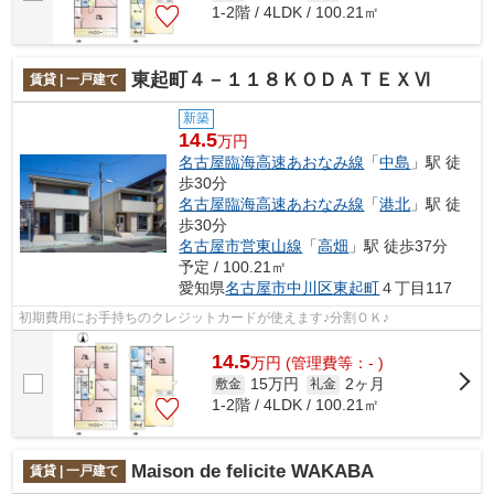
1-2階 / 4LDK / 100.21㎡
東起町４－１１８ＫＯＤＡＴＥＸⅥ
賃貸 | 一戸建て
新築
14.5
万円
名古屋臨海高速あおなみ線
「
中島
」駅 徒
歩30分
名古屋臨海高速あおなみ線
「
港北
」駅 徒
歩30分
名古屋市営東山線
「
高畑
」駅 徒歩37分
予定 / 100.21㎡
愛知県
名古屋市中川区
東起町
４丁目117
初期費用にお手持ちのクレジットカードが使えます♪分割ＯＫ♪
14.5
万
円
(管理費等：- )
15万円
2ヶ月
敷金
礼金
1-2階 / 4LDK / 100.21㎡
Maison de felicite WAKABA
賃貸 | 一戸建て