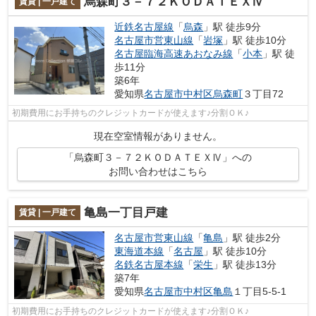
烏森町３－７２ＫＯＤＡＴＥＸⅣ
賃貸 | 一戸建て
近鉄名古屋線
「
烏森
」駅 徒歩9分
名古屋市営東山線
「
岩塚
」駅 徒歩10分
名古屋臨海高速あおなみ線
「
小本
」駅 徒
歩11分
築6年
愛知県
名古屋市中村区
烏森町
３丁目72
初期費用にお手持ちのクレジットカードが使えます♪分割ＯＫ♪
現在空室情報がありません。
「烏森町３－７２ＫＯＤＡＴＥＸⅣ」への
お問い合わせはこちら
亀島一丁目戸建
賃貸 | 一戸建て
名古屋市営東山線
「
亀島
」駅 徒歩2分
東海道本線
「
名古屋
」駅 徒歩10分
名鉄名古屋本線
「
栄生
」駅 徒歩13分
築7年
愛知県
名古屋市中村区
亀島
１丁目5-5-1
初期費用にお手持ちのクレジットカードが使えます♪分割ＯＫ♪