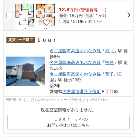
12.8
万
円
(管理費等：- )
15万円
1ヶ月
敷金
礼金
1-2階 / 3LDK / 81.17㎡
Ｌｕａｒ
賃貸 | 一戸建て
名古屋臨海高速あおなみ線
「
港北
」駅 徒
歩8分
名古屋臨海高速あおなみ線
「
中島
」駅 徒
歩15分
名古屋臨海高速あおなみ線
「
荒子川公
園
」駅 徒歩20分
築2年
愛知県
名古屋市港区
正保町
８丁目69
初期費用にお手持ちのクレジットカードが使えます♪分割ＯＫ♪
現在空室情報がありません。
「Ｌｕａｒ 」への
お問い合わせはこちら