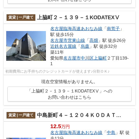
上脇町２－１３９－１KODATEXⅤ
賃貸 | 一戸建て
名古屋臨海高速あおなみ線
「
南荒子
」
駅 徒歩15分
名古屋市営東山線
「
高畑
」駅 徒歩26分
近鉄名古屋線
「
烏森
」駅 徒歩32分
築11年
愛知県
名古屋市中川区
上脇町
２丁目139-
1
初期費用にお手持ちのクレジットカードが使えます♪分割ＯＫ♪
現在空室情報がありません。
「上脇町２－１３９－１KODATEXⅤ」への
お問い合わせはこちら
中島新町４－１２０４ＫＯＤＡＴＥＸIV
賃貸 | 一戸建て
12.5
万円
名古屋臨海高速あおなみ線
「
中島
」駅 徒
歩12分