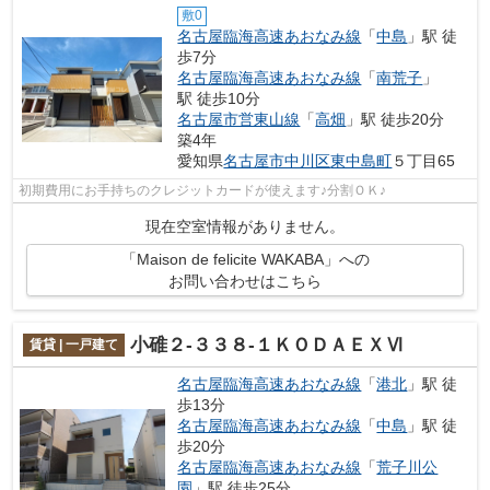
敷0
名古屋臨海高速あおなみ線
「
中島
」駅 徒
歩7分
名古屋臨海高速あおなみ線
「
南荒子
」
駅 徒歩10分
名古屋市営東山線
「
高畑
」駅 徒歩20分
築4年
愛知県
名古屋市中川区
東中島町
５丁目65
初期費用にお手持ちのクレジットカードが使えます♪分割ＯＫ♪
現在空室情報がありません。
「Maison de felicite WAKABA」への
お問い合わせはこちら
小碓２-３３８-１ＫＯＤＡＥＸⅥ
賃貸 | 一戸建て
名古屋臨海高速あおなみ線
「
港北
」駅 徒
歩13分
名古屋臨海高速あおなみ線
「
中島
」駅 徒
歩20分
名古屋臨海高速あおなみ線
「
荒子川公
園
」駅 徒歩25分