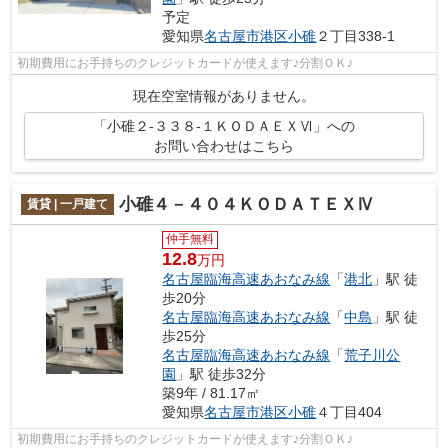
予定
愛知県
名古屋市港区
小碓
２丁目338-1
初期費用にお手持ちのクレジットカードが使えます♪分割ＯＫ♪
現在空室情報がありません。
「小碓２-３３８-１ＫＯＤＡＥＸⅥ」への
お問い合わせはこちら
小碓４－４０４ＫＯＤＡＴＥＸⅣ
賃貸 | 一戸建て
仲手無料
12.8
万円
名古屋臨海高速あおなみ線
「
港北
」駅 徒
歩20分
名古屋臨海高速あおなみ線
「
中島
」駅 徒
歩25分
名古屋臨海高速あおなみ線
「
荒子川公
園
」駅 徒歩32分
築9年 / 81.17㎡
愛知県
名古屋市港区
小碓
４丁目404
初期費用にお手持ちのクレジットカードが使えます♪分割ＯＫ♪