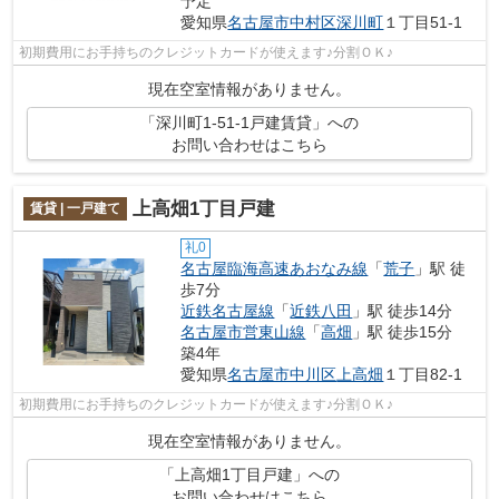
予定
愛知県
名古屋市中村区
深川町
１丁目51-1
初期費用にお手持ちのクレジットカードが使えます♪分割ＯＫ♪
現在空室情報がありません。
「深川町1‐51‐1戸建賃貸」への
お問い合わせはこちら
上高畑1丁目戸建
賃貸 | 一戸建て
礼0
名古屋臨海高速あおなみ線
「
荒子
」駅 徒
歩7分
近鉄名古屋線
「
近鉄八田
」駅 徒歩14分
名古屋市営東山線
「
高畑
」駅 徒歩15分
築4年
愛知県
名古屋市中川区
上高畑
１丁目82-1
初期費用にお手持ちのクレジットカードが使えます♪分割ＯＫ♪
現在空室情報がありません。
「上高畑1丁目戸建」への
お問い合わせはこちら