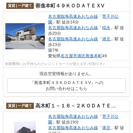
善進本町４９ＫＯＤＡＴＥＸV
賃貸 | 一戸建て
名古屋臨海高速あおなみ線
「
荒子川公
園
」駅 徒歩14分
名古屋臨海高速あおなみ線
「
稲永
」駅 徒
歩20分
名古屋臨海高速あおなみ線
「
港北
」駅 徒
歩23分
築7年
愛知県
名古屋市港区
善進本町
49
初期費用にお手持ちのクレジットカードが使えます♪分割ＯＫ♪
現在空室情報がありません。
「善進本町４９ＫＯＤＡＴＥＸV」への
お問い合わせはこちら
高木町１－１６－２ＫＯＤＡＴＥＸIV
賃貸 | 一戸建て
名古屋臨海高速あおなみ線
「
荒子川公
園
」駅 徒歩19分
名古屋臨海高速あおなみ線
「
港北
」駅 徒