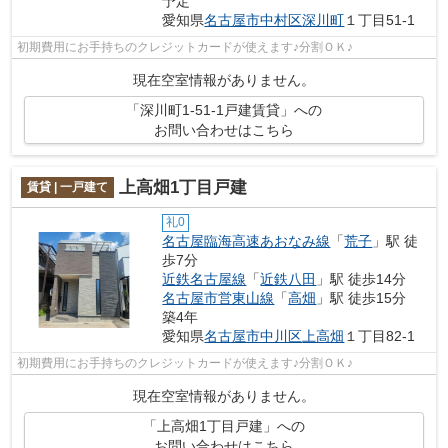
予定
愛知県
名古屋市中村区
深川町
１丁目51-1
初期費用にお手持ちのクレジットカードが使えます♪分割ＯＫ♪
現在空室情報がありません。
「深川町1‐51‐1戸建賃貸」への
お問い合わせはこちら
上高畑1丁目戸建
賃貸 | 一戸建て
礼0
名古屋臨海高速あおなみ線
「
荒子
」駅 徒
歩7分
近鉄名古屋線
「
近鉄八田
」駅 徒歩14分
名古屋市営東山線
「
高畑
」駅 徒歩15分
築4年
愛知県
名古屋市中川区
上高畑
１丁目82-1
初期費用にお手持ちのクレジットカードが使えます♪分割ＯＫ♪
現在空室情報がありません。
「上高畑1丁目戸建」への
お問い合わせはこちら