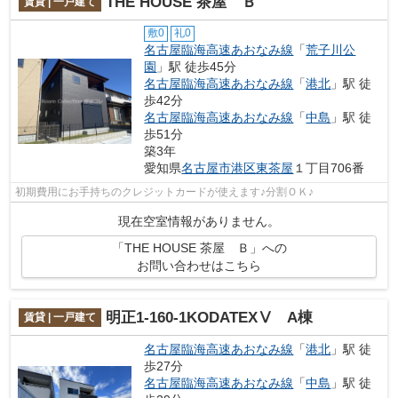
THE HOUSE 茶屋 Ｂ
賃貸 | 一戸建て
敷0
礼0
名古屋臨海高速あおなみ線
「
荒子川公
園
」駅 徒歩45分
名古屋臨海高速あおなみ線
「
港北
」駅 徒
歩42分
名古屋臨海高速あおなみ線
「
中島
」駅 徒
歩51分
築3年
愛知県
名古屋市港区
東茶屋
１丁目706番
初期費用にお手持ちのクレジットカードが使えます♪分割ＯＫ♪
現在空室情報がありません。
「THE HOUSE 茶屋 Ｂ」への
お問い合わせはこちら
明正1-160-1KODATEXⅤ A棟
賃貸 | 一戸建て
名古屋臨海高速あおなみ線
「
港北
」駅 徒
歩27分
名古屋臨海高速あおなみ線
「
中島
」駅 徒