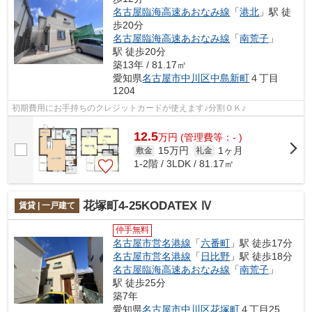
名古屋臨海高速あおなみ線
「
港北
」駅 徒
歩20分
名古屋臨海高速あおなみ線
「
南荒子
」
駅 徒歩20分
築13年 / 81.17㎡
愛知県
名古屋市中川区
中島新町
４丁目
1204
初期費用にお手持ちのクレジットカードが使えます♪分割ＯＫ♪
12.5
万
円
(管理費等：- )
15万円
1ヶ月
敷金
礼金
1-2階 / 3LDK / 81.17㎡
花塚町4-25KODATEX Ⅳ
賃貸 | 一戸建て
仲手無料
名古屋市営名港線
「
六番町
」駅 徒歩17分
名古屋市営名港線
「
日比野
」駅 徒歩18分
名古屋臨海高速あおなみ線
「
南荒子
」
駅 徒歩25分
築7年
愛知県
名古屋市中川区
花塚町
４丁目25