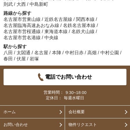
則武
/
大西
/
中島新町
路線から探す
名古屋市営東山線
/
近鉄名古屋線
/
関西本線
/
名古屋臨海高速あおなみ線
/
名鉄名古屋本線
/
名古屋市営桜通線
/
東海道本線
/
名鉄犬山線
/
名古屋市営名港線
/
中央線
駅から探す
八田
/
太閤通
/
名古屋
/
本陣
/
中村日赤
/
高畑
/
中村公園
/
春田
/
伏屋
/
岩塚
電話でお問い合わせ
営業時間：
9:30~18:00
定休日：
毎週水曜日
ホーム
会社概要
お問い合わせ
物件リクエスト