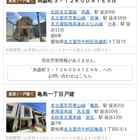
烏森町３－７２ＫＯＤＡＴＥＸⅣ
賃貸 | 一戸建て
近鉄名古屋線
「
烏森
」駅 徒歩9分
名古屋市営東山線
「
岩塚
」駅 徒歩10分
名古屋臨海高速あおなみ線
「
小本
」駅 徒
歩11分
築6年
愛知県
名古屋市中村区
烏森町
３丁目72
初期費用にお手持ちのクレジットカードが使えます♪分割ＯＫ♪
現在空室情報がありません。
「烏森町３－７２ＫＯＤＡＴＥＸⅣ」への
お問い合わせはこちら
亀島一丁目戸建
賃貸 | 一戸建て
名古屋市営東山線
「
亀島
」駅 徒歩2分
東海道本線
「
名古屋
」駅 徒歩10分
名鉄名古屋本線
「
栄生
」駅 徒歩13分
築7年
愛知県
名古屋市中村区
亀島
１丁目5-5-1
初期費用にお手持ちのクレジットカードが使えます♪分割ＯＫ♪