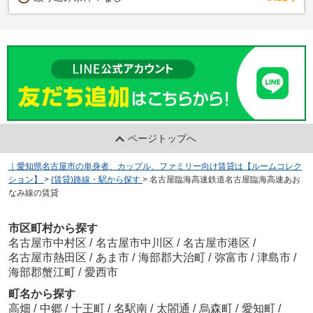
ページトップへ
｜愛知県名古屋市の単身者、カップル、ファミリー向け賃貸は【ルームコレク
ション】
>
(賃貸)路線・駅から探す
>
名古屋臨海高速鉄道名古屋臨海高速あお
なみ線の賃貸
市区町村から探す
名古屋市中村区
/
名古屋市中川区
/
名古屋市港区
/
名古屋市熱田区
/
あま市
/
海部郡大治町
/
弥富市
/
津島市
/
海部郡蟹江町
/
愛西市
町名から探す
高畑
/
中郷
/
十王町
/
名駅南
/
太閤通
/
烏森町
/
愛知町
/