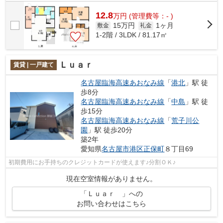
12.8
万
円
(管理費等：- )
15万円
1ヶ月
敷金
礼金
1-2階 / 3LDK / 81.17㎡
Ｌｕａｒ
賃貸 | 一戸建て
名古屋臨海高速あおなみ線
「
港北
」駅 徒
歩8分
名古屋臨海高速あおなみ線
「
中島
」駅 徒
歩15分
名古屋臨海高速あおなみ線
「
荒子川公
園
」駅 徒歩20分
築2年
愛知県
名古屋市港区
正保町
８丁目69
初期費用にお手持ちのクレジットカードが使えます♪分割ＯＫ♪
現在空室情報がありません。
「Ｌｕａｒ 」への
お問い合わせはこちら