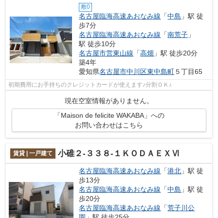
敷0
名古屋臨海高速あおなみ線
「
中島
」駅 徒
歩7分
名古屋臨海高速あおなみ線
「
南荒子
」
駅 徒歩10分
名古屋市営東山線
「
高畑
」駅 徒歩20分
築4年
愛知県
名古屋市中川区
東中島町
５丁目65
初期費用にお手持ちのクレジットカードが使えます♪分割ＯＫ♪
現在空室情報がありません。
「Maison de felicite WAKABA」への
お問い合わせはこちら
小碓２-３３８-１ＫＯＤＡＥＸⅥ
賃貸 | 一戸建て
名古屋臨海高速あおなみ線
「
港北
」駅 徒
歩13分
名古屋臨海高速あおなみ線
「
中島
」駅 徒
歩20分
名古屋臨海高速あおなみ線
「
荒子川公
園
」駅 徒歩25分