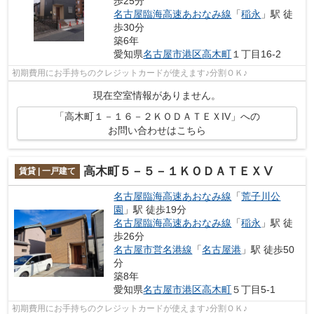
歩25分
名古屋臨海高速あおなみ線
「
稲永
」駅 徒
歩30分
築6年
愛知県
名古屋市港区
高木町
１丁目16-2
初期費用にお手持ちのクレジットカードが使えます♪分割ＯＫ♪
現在空室情報がありません。
「高木町１－１６－２ＫＯＤＡＴＥＸIV」への
お問い合わせはこちら
高木町５－５－１ＫＯＤＡＴＥＸⅤ
賃貸 | 一戸建て
名古屋臨海高速あおなみ線
「
荒子川公
園
」駅 徒歩19分
名古屋臨海高速あおなみ線
「
稲永
」駅 徒
歩26分
名古屋市営名港線
「
名古屋港
」駅 徒歩50
分
築8年
愛知県
名古屋市港区
高木町
５丁目5-1
初期費用にお手持ちのクレジットカードが使えます♪分割ＯＫ♪