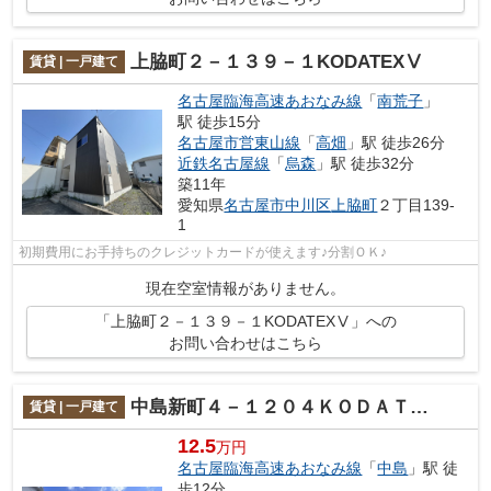
上脇町２－１３９－１KODATEXⅤ
賃貸 | 一戸建て
名古屋臨海高速あおなみ線
「
南荒子
」
駅 徒歩15分
名古屋市営東山線
「
高畑
」駅 徒歩26分
近鉄名古屋線
「
烏森
」駅 徒歩32分
築11年
愛知県
名古屋市中川区
上脇町
２丁目139-
1
初期費用にお手持ちのクレジットカードが使えます♪分割ＯＫ♪
現在空室情報がありません。
「上脇町２－１３９－１KODATEXⅤ」への
お問い合わせはこちら
中島新町４－１２０４ＫＯＤＡＴＥＸIV
賃貸 | 一戸建て
12.5
万円
名古屋臨海高速あおなみ線
「
中島
」駅 徒
歩12分