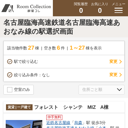
閲覧履歴
お気に入り
メニュー
0
0
名古屋臨海高速鉄道名古屋臨海高速あ
おなみ線の駅選択画面
27
6
1～27
該当物件数
棟
空き数
件
棟を表示
駅で絞り込む
変更
変更
絞り込み条件：
なし
空室のみ
フォレスト シャンテ MIZ A棟
賃貸 | 一戸建て
仲手無料
近鉄名古屋線
「
烏森
」駅 徒歩3分
名古屋臨海高速あおなみ線
「
小本
」駅 徒