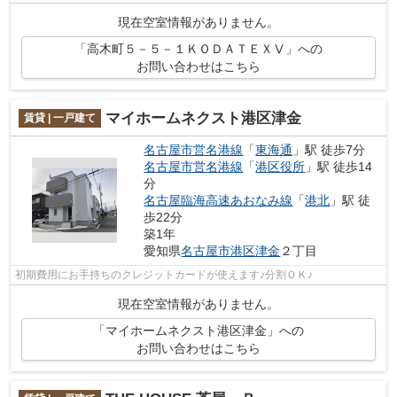
現在空室情報がありません。
「高木町５－５－１ＫＯＤＡＴＥＸⅤ」への
お問い合わせはこちら
マイホームネクスト港区津金
賃貸 | 一戸建て
名古屋市営名港線
「
東海通
」駅 徒歩7分
名古屋市営名港線
「
港区役所
」駅 徒歩14
分
名古屋臨海高速あおなみ線
「
港北
」駅 徒
歩22分
築1年
愛知県
名古屋市港区
津金
２丁目
初期費用にお手持ちのクレジットカードが使えます♪分割ＯＫ♪
現在空室情報がありません。
「マイホームネクスト港区津金」への
お問い合わせはこちら