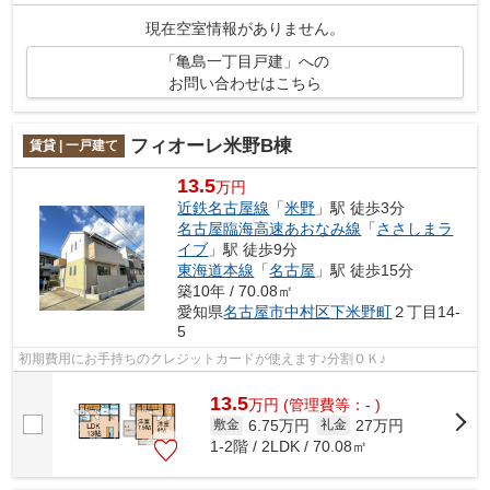
現在空室情報がありません。
「亀島一丁目戸建」への
お問い合わせはこちら
フィオーレ米野B棟
賃貸 | 一戸建て
13.5
万円
近鉄名古屋線
「
米野
」駅 徒歩3分
名古屋臨海高速あおなみ線
「
ささしまラ
イブ
」駅 徒歩9分
東海道本線
「
名古屋
」駅 徒歩15分
築10年 / 70.08㎡
愛知県
名古屋市中村区
下米野町
２丁目14-
5
初期費用にお手持ちのクレジットカードが使えます♪分割ＯＫ♪
13.5
万
円
(管理費等：- )
6.75万円
27万円
敷金
礼金
1-2階 / 2LDK / 70.08㎡