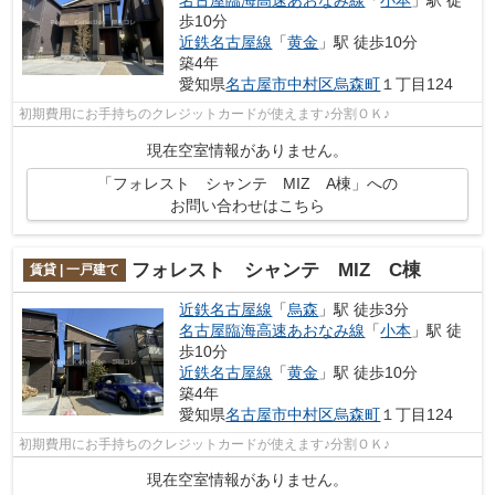
歩10分
近鉄名古屋線
「
黄金
」駅 徒歩10分
築4年
愛知県
名古屋市中村区
烏森町
１丁目124
初期費用にお手持ちのクレジットカードが使えます♪分割ＯＫ♪
現在空室情報がありません。
「フォレスト シャンテ MIZ A棟」への
お問い合わせはこちら
フォレスト シャンテ MIZ C棟
賃貸 | 一戸建て
近鉄名古屋線
「
烏森
」駅 徒歩3分
名古屋臨海高速あおなみ線
「
小本
」駅 徒
歩10分
近鉄名古屋線
「
黄金
」駅 徒歩10分
築4年
愛知県
名古屋市中村区
烏森町
１丁目124
初期費用にお手持ちのクレジットカードが使えます♪分割ＯＫ♪
現在空室情報がありません。