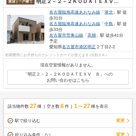
明正２－２－２ＫＯＤＡＴＥＸⅤ Ｂ
賃貸 | 一戸建て
名古屋臨海高速あおなみ線
「
港北
」駅 徒
歩31分
名古屋臨海高速あおなみ線
「
中島
」駅 徒
歩33分
名古屋市営東山線
「
高畑
」駅 徒歩41分
予定
愛知県
名古屋市港区
明正
２丁目2-2
初期費用にお手持ちのクレジットカードが使えます♪分割ＯＫ♪
現在空室情報がありません。
「明正２－２－２ＫＯＤＡＴＥＸⅤ Ｂ」への
お問い合わせはこちら
27
6
1～27
該当物件数
棟
空き数
件
棟を表示
駅で絞り込む
変更
変更
絞り込み条件：
なし