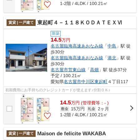
1-2階 / 4LDK / 100.21㎡
東起町４－１１８ＫＯＤＡＴＥＸⅥ
賃貸 | 一戸建て
新築
14.5
万円
名古屋臨海高速あおなみ線
「
中島
」駅 徒
歩30分
名古屋臨海高速あおなみ線
「
港北
」駅 徒
歩30分
名古屋市営東山線
「
高畑
」駅 徒歩37分
予定 / 100.21㎡
愛知県
名古屋市中川区
東起町
４丁目117
初期費用にお手持ちのクレジットカードが使えます♪分割ＯＫ♪
14.5
万
円
(管理費等：- )
15万円
2ヶ月
敷金
礼金
1-2階 / 4LDK / 100.21㎡
Maison de felicite WAKABA
賃貸 | 一戸建て