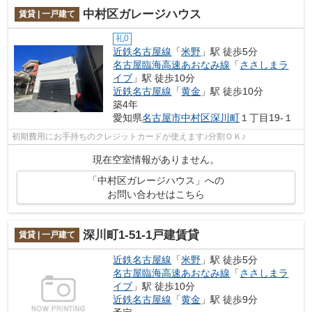
中村区ガレージハウス
賃貸 | 一戸建て
礼0
近鉄名古屋線
「
米野
」駅 徒歩5分
名古屋臨海高速あおなみ線
「
ささしまラ
イブ
」駅 徒歩10分
近鉄名古屋線
「
黄金
」駅 徒歩10分
築4年
愛知県
名古屋市中村区
深川町
１丁目19‐１
初期費用にお手持ちのクレジットカードが使えます♪分割ＯＫ♪
現在空室情報がありません。
「中村区ガレージハウス」への
お問い合わせはこちら
深川町1‐51‐1戸建賃貸
賃貸 | 一戸建て
近鉄名古屋線
「
米野
」駅 徒歩5分
名古屋臨海高速あおなみ線
「
ささしまラ
イブ
」駅 徒歩10分
近鉄名古屋線
「
黄金
」駅 徒歩9分