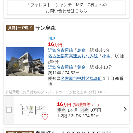
「フォレスト シャンテ MIZ C棟」への
お問い合わせはこちら
サン烏森
賃貸 | 一戸建て
礼0
16
万円
近鉄名古屋線
「
烏森
」駅 徒歩3分
名古屋臨海高速あおなみ線
「
小本
」駅 徒
歩9分
近鉄名古屋線
「
黄金
」駅 徒歩10分
築11年 / 74.52㎡
愛知県
名古屋市中村区
烏森町
１丁目98番
地
初期費用にお手持ちのクレジットカードが使えます♪分割ＯＫ♪
16
万
円
(管理費等：- )
1ヶ月
0万円
敷金
礼金
1-2階 / 3LDK / 74.52㎡