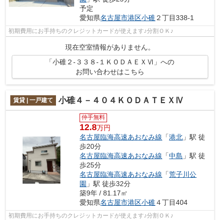
予定
愛知県
名古屋市港区
小碓
２丁目338-1
初期費用にお手持ちのクレジットカードが使えます♪分割ＯＫ♪
現在空室情報がありません。
「小碓２-３３８-１ＫＯＤＡＥＸⅥ」への
お問い合わせはこちら
小碓４－４０４ＫＯＤＡＴＥＸⅣ
賃貸 | 一戸建て
仲手無料
12.8
万円
名古屋臨海高速あおなみ線
「
港北
」駅 徒
歩20分
名古屋臨海高速あおなみ線
「
中島
」駅 徒
歩25分
名古屋臨海高速あおなみ線
「
荒子川公
園
」駅 徒歩32分
築9年 / 81.17㎡
愛知県
名古屋市港区
小碓
４丁目404
初期費用にお手持ちのクレジットカードが使えます♪分割ＯＫ♪