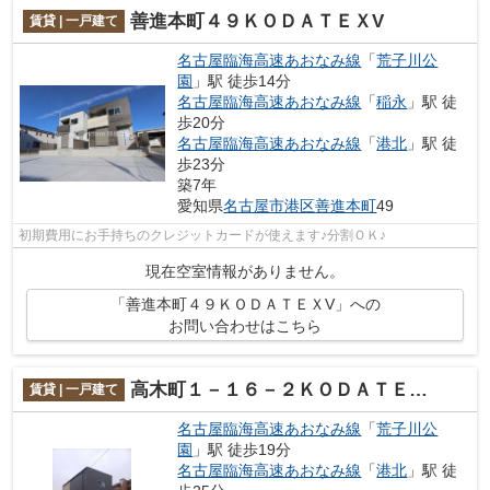
善進本町４９ＫＯＤＡＴＥＸV
賃貸 | 一戸建て
名古屋臨海高速あおなみ線
「
荒子川公
園
」駅 徒歩14分
名古屋臨海高速あおなみ線
「
稲永
」駅 徒
歩20分
名古屋臨海高速あおなみ線
「
港北
」駅 徒
歩23分
築7年
愛知県
名古屋市港区
善進本町
49
初期費用にお手持ちのクレジットカードが使えます♪分割ＯＫ♪
現在空室情報がありません。
「善進本町４９ＫＯＤＡＴＥＸV」への
お問い合わせはこちら
高木町１－１６－２ＫＯＤＡＴＥＸIV
賃貸 | 一戸建て
名古屋臨海高速あおなみ線
「
荒子川公
園
」駅 徒歩19分
名古屋臨海高速あおなみ線
「
港北
」駅 徒