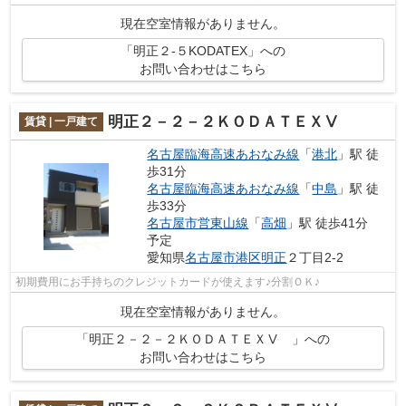
現在空室情報がありません。
「明正２-５KODATEX」への
お問い合わせはこちら
明正２－２－２ＫＯＤＡＴＥＸⅤ
賃貸 | 一戸建て
名古屋臨海高速あおなみ線
「
港北
」駅 徒
歩31分
名古屋臨海高速あおなみ線
「
中島
」駅 徒
歩33分
名古屋市営東山線
「
高畑
」駅 徒歩41分
予定
愛知県
名古屋市港区
明正
２丁目2-2
初期費用にお手持ちのクレジットカードが使えます♪分割ＯＫ♪
現在空室情報がありません。
「明正２－２－２ＫＯＤＡＴＥＸⅤ 」への
お問い合わせはこちら