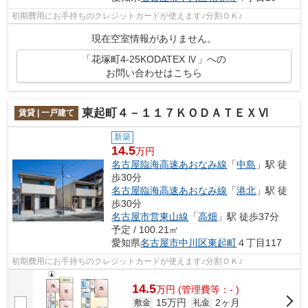
初期費用にお手持ちのクレジットカードが使えます♪分割ＯＫ♪
現在空室情報がありません。
「花塚町4-25KODATEX Ⅳ」への
お問い合わせはこちら
東起町４－１１７ＫＯＤＡＴＥＸⅥ
賃貸 | 一戸建て
新築
14.5
万円
名古屋臨海高速あおなみ線
「
中島
」駅 徒
歩30分
名古屋臨海高速あおなみ線
「
港北
」駅 徒
歩30分
名古屋市営東山線
「
高畑
」駅 徒歩37分
予定 / 100.21㎡
愛知県
名古屋市中川区
東起町
４丁目117
初期費用にお手持ちのクレジットカードが使えます♪分割ＯＫ♪
14.5
万
円
(管理費等：- )
15万円
2ヶ月
敷金
礼金