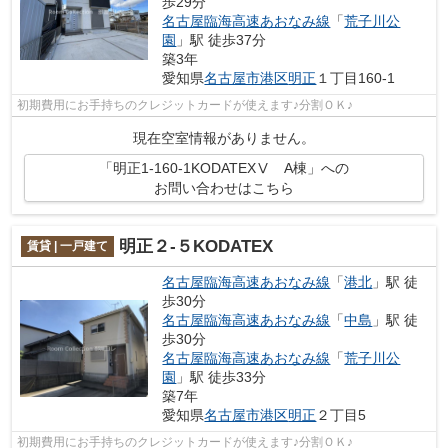
歩29分
名古屋臨海高速あおなみ線
「
荒子川公
園
」駅 徒歩37分
築3年
愛知県
名古屋市港区
明正
１丁目160-1
初期費用にお手持ちのクレジットカードが使えます♪分割ＯＫ♪
現在空室情報がありません。
「明正1-160-1KODATEXⅤ A棟」への
お問い合わせはこちら
明正２-５KODATEX
賃貸 | 一戸建て
名古屋臨海高速あおなみ線
「
港北
」駅 徒
歩30分
名古屋臨海高速あおなみ線
「
中島
」駅 徒
歩30分
名古屋臨海高速あおなみ線
「
荒子川公
園
」駅 徒歩33分
築7年
愛知県
名古屋市港区
明正
２丁目5
初期費用にお手持ちのクレジットカードが使えます♪分割ＯＫ♪