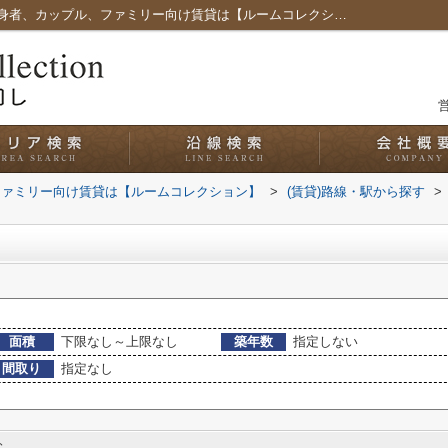
須ケ口駅の賃貸一覧｜愛知県名古屋市の単身者、カップル、ファミリー向け賃貸は【ルームコレクション】
営
ファミリー向け賃貸は【ルームコレクション】
>
(賃貸)路線・駅から探す
>
面積
下限なし～上限なし
築年数
指定しない
間取り
指定なし
む