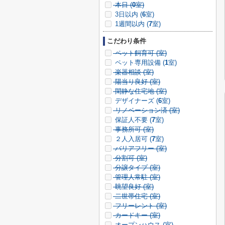
本日 (
0
室)
3日以内 (
6
室)
1週間以内 (
7
室)
こだわり条件
ペット飼育可 (
室)
ペット専用設備 (
1
室)
楽器相談 (
室)
陽当り良好 (
室)
閑静な住宅地 (
室)
デザイナーズ (
6
室)
リノベーション済 (
室)
保証人不要 (
7
室)
事務所可 (
室)
２人入居可 (
7
室)
バリアフリー (
室)
分割可 (
室)
分譲タイプ (
室)
管理人常駐 (
室)
眺望良好 (
室)
二世帯住宅 (
室)
フリーレント (
室)
カードキー (
室)
オープンハウス (
室)