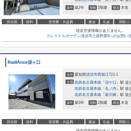
築2年
2階建
木造
築年
階数
構造
所在階
賃料
管理費・共益費
敷金
礼金
間取り
現在空室情報がありません。
クレイドルガーデン清須市土器野第9へのお問い
RadIAnce須ヶ口
愛知県
清須市
西堀江
721-1
住所
交通
名鉄名古屋本線
「
須ケ口
」駅 徒
名鉄名古屋本線
「
丸ノ内
」駅 徒
名鉄名古屋本線
「
新川橋
」駅 徒
築3年
2階建
木造
築年
階数
構造
所在階
賃料
管理費・共益費
敷金
礼金
間取り
現在空室情報がありません。