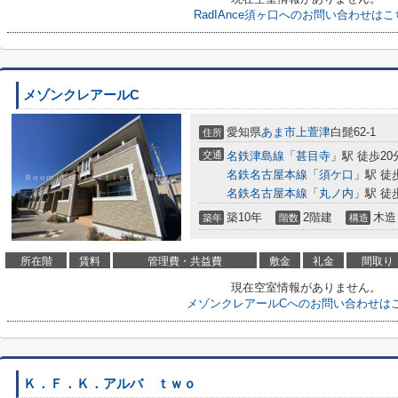
RadIAnce須ヶ口へのお問い合わせは
メゾンクレアールC
愛知県
あま市
上萱津
白髭62-1
住所
交通
名鉄津島線
「
甚目寺
」駅 徒歩20
名鉄名古屋本線
「
須ケ口
」駅 徒
名鉄名古屋本線
「
丸ノ内
」駅 徒
築10年
2階建
木造
築年
階数
構造
所在階
賃料
管理費・共益費
敷金
礼金
間取り
現在空室情報がありません。
メゾンクレアールCへのお問い合わせは
Ｋ．Ｆ．Ｋ．アルバ ｔｗｏ