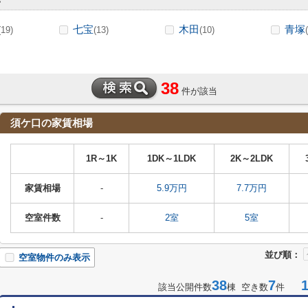
七宝
木田
青塚
(19)
(13)
(10)
38
件が該当
須ケ口の家賃相場
1R～1K
1DK～1LDK
2K～2LDK
家賃相場
-
5.9万円
7.7万円
空室件数
-
2室
5室
並び順：
空室物件のみ表示
38
7
1-
該当公開件数
棟 空き数
件