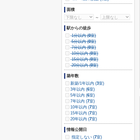
面積
～
駅からの徒歩
1分以内 (
0
室)
5分以内 (
0
室)
7分以内 (
0
室)
10分以内 (
0
室)
15分以内 (
0
室)
20分以内 (
0
室)
築年数
新築/1年以内 (
3
室)
3年以内 (
6
室)
5年以内 (
6
室)
7年以内 (
7
室)
10年以内 (
7
室)
15年以内 (
7
室)
20年以内 (
7
室)
情報公開日
指定しない (
7
室)