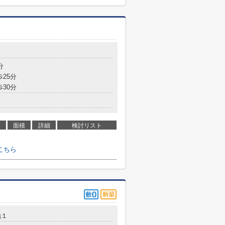
分
歩25分
歩30分
面積
詳細
検討リスト
こちら
地１