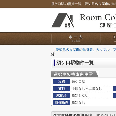
｜愛知県名古屋市の単身者、カップル、
貸
須ケ口駅物件一覧
沿線
須ケ口駅
賃料
下限なし～上限なし
駅徒歩
指定しない
設備条件
指定なし
名古屋鉄道名鉄津島線
駅で絞り込