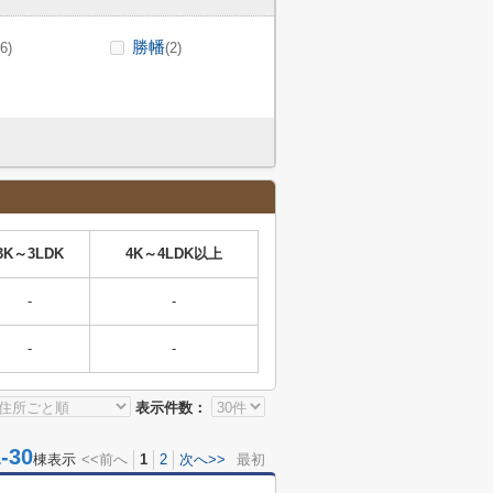
勝幡
(6)
(2)
3K～3LDK
4K～4LDK以上
-
-
-
-
表示件数：
30
棟表示
<<前へ
1
2
次へ>>
最初