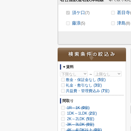
須ケ口
甚目寺
(7)
藤浪
津島
(5)
(8)
▼賃料
～
敷金・保証金なし (
5
室)
礼金・敷引なし (
3
室)
共益費・管理費込み (
7
室)
間取り
1R～1K (
0
室)
1DK～1LDK (
2
室)
2K～2LDK (
5
室)
3K～3LDK (
0
室)
4K～4LDK以上 (
0
室)