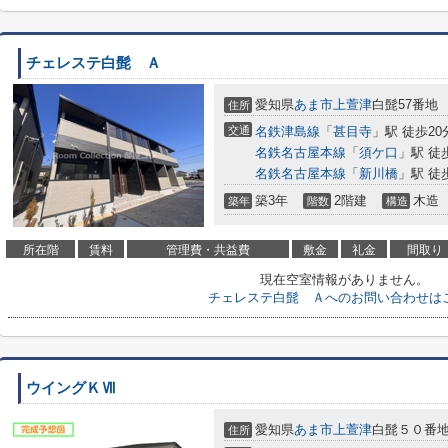
チェレステ白髭 Ａ
愛知県
あま市
上萱津
白髭57番地
住所
交通
名鉄津島線
「
甚目寺
」駅 徒歩20
名鉄名古屋本線
「
須ケ口
」駅 徒
名鉄名古屋本線
「
新川橋
」駅 徒
築3年
2階建
木造
築年
階数
構造
所在階
賃料
管理費・共益費
敷金
礼金
間取り
現在空室情報がありません。
チェレステ白髭 Ａへのお問い合わせは
ウイングＫⅦ
愛知県
あま市
上萱津
白髭５０番
住所