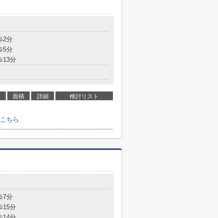
歩2分
歩5分
歩13分
面積
詳細
検討リスト
こちら
歩7分
歩15分
歩14分