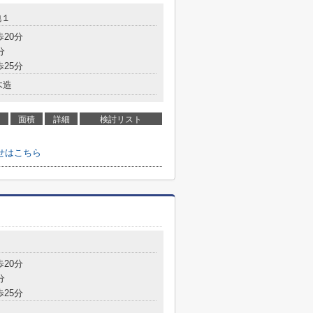
地１
歩20分
分
歩25分
木造
面積
詳細
検討リスト
せはこちら
歩20分
分
歩25分