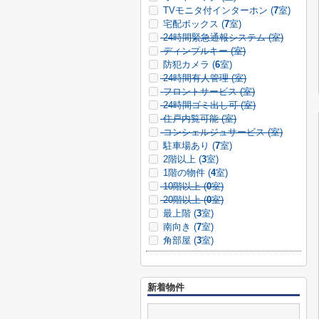
TVモニタ付インターホン (
7
室)
宅配ボックス (
7
室)
24時間緊急通報システム (
室)
ディンプルキー (
室)
防犯カメラ (
6
室)
24時間有人管理 (
室)
フロントサービス (
室)
24時間ゴミ出し可 (
室)
住戸内覧可能 (
室)
コンシェルジュサービス (
室)
駐車場あり (
7
室)
2階以上 (
3
室)
1階の物件 (
4
室)
10階以上 (
0
室)
20階以上 (
0
室)
最上階 (
3
室)
南向き (
7
室)
角部屋 (
3
室)
新着物件