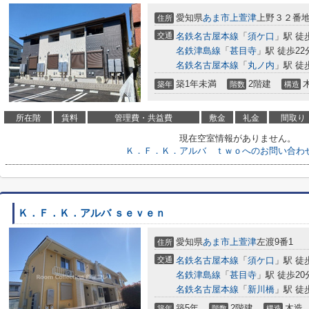
愛知県
あま市
上萱津
上野３２番
住所
交通
名鉄名古屋本線
「
須ケ口
」駅 徒
名鉄津島線
「
甚目寺
」駅 徒歩22
名鉄名古屋本線
「
丸ノ内
」駅 徒
築1年未満
2階建
築年
階数
構造
所在階
賃料
管理費・共益費
敷金
礼金
間取り
現在空室情報がありません。
Ｋ．Ｆ．Ｋ．アルバ ｔｗｏへのお問い合わ
Ｋ．Ｆ．Ｋ．アルバ ｓｅｖｅｎ
愛知県
あま市
上萱津
左渡9番1
住所
交通
名鉄名古屋本線
「
須ケ口
」駅 徒
名鉄津島線
「
甚目寺
」駅 徒歩20
名鉄名古屋本線
「
新川橋
」駅 徒
築5年
2階建
木造
築年
階数
構造