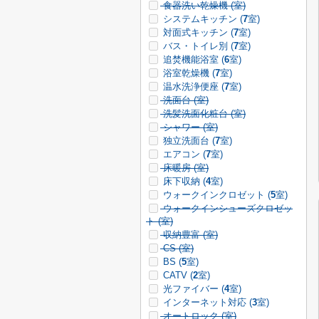
食器洗い乾燥機 (
室)
システムキッチン (
7
室)
対面式キッチン (
7
室)
バス・トイレ別 (
7
室)
追焚機能浴室 (
6
室)
浴室乾燥機 (
7
室)
温水洗浄便座 (
7
室)
洗面台 (
室)
洗髪洗面化粧台 (
室)
シャワー (
室)
独立洗面台 (
7
室)
エアコン (
7
室)
床暖房 (
室)
床下収納 (
4
室)
ウォークインクロゼット (
5
室)
ウォークインシューズクロゼッ
ト (
室)
収納豊富 (
室)
CS (
室)
BS (
5
室)
CATV (
2
室)
光ファイバー (
4
室)
インターネット対応 (
3
室)
オートロック (
室)