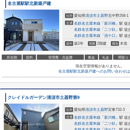
名古屋駅駅北新築戸建
愛知県
清須市
土器野
北中野258-1
住所
交通
名鉄名古屋本線
「
新川橋
」駅 徒
名鉄名古屋本線
「
二ツ杁
」駅 徒
名鉄名古屋本線
「
須ケ口
」駅 徒
築2年
2階建
木造
築年
階数
構造
所在階
賃料
管理費・共益費
敷金
礼金
間取り
現在空室情報がありません。
名古屋駅駅北新築戸建へのお問い合わせは
クレイドルガーデン清須市土器野第9
愛知県
清須市
土器野
宮東732-3
住所
交通
名鉄名古屋本線
「
新川橋
」駅 徒
名鉄名古屋本線
「
二ツ杁
」駅 徒
名鉄名古屋本線
「
須ケ口
」駅 徒