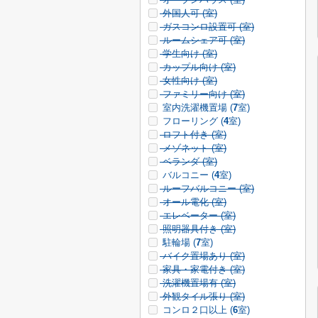
外国人可 (
室)
ガスコンロ設置可 (
室)
ルームシェア可 (
室)
学生向け (
室)
カップル向け (
室)
女性向け (
室)
ファミリー向け (
室)
室内洗濯機置場 (
7
室)
フローリング (
4
室)
ロフト付き (
室)
メゾネット (
室)
ベランダ (
室)
バルコニー (
4
室)
ルーフバルコニー (
室)
オール電化 (
室)
エレベーター (
室)
照明器具付き (
室)
駐輪場 (
7
室)
バイク置場あり (
室)
家具・家電付き (
室)
洗濯機置場有 (
室)
外観タイル張り (
室)
コンロ２口以上 (
6
室)