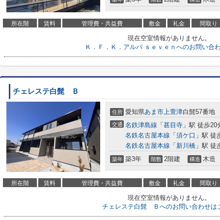
所在階
賃料
管理費・共益費
敷金
礼金
間取り
現在空室情報がありません。
Ｋ．Ｆ．Ｋ．アルバ ｓｅｖｅｎへのお問い合
チェレステ白髭 Ｂ
愛知県
あま市
上萱津
白髭57番地
住所
交通
名鉄津島線
「
甚目寺
」駅 徒歩20
名鉄名古屋本線
「
須ケ口
」駅 徒
名鉄名古屋本線
「
新川橋
」駅 徒
築3年
2階建
木造
築年
階数
構造
所在階
賃料
管理費・共益費
敷金
礼金
間取り
現在空室情報がありません。
チェレステ白髭 Ｂへのお問い合わせは