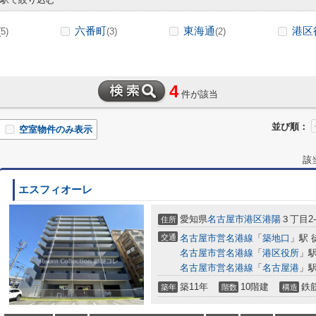
六番町
東海通
港区
(5)
(3)
(2)
4
件が該当
並び順：
空室物件のみ表示
該
エスフィオーレ
愛知県
名古屋市港区
港陽
３丁目2-
住所
交通
名古屋市営名港線
「
築地口
」駅 
名古屋市営名港線
「
港区役所
」駅
名古屋市営名港線
「
名古屋港
」駅
築11年
10階建
鉄
築年
階数
構造