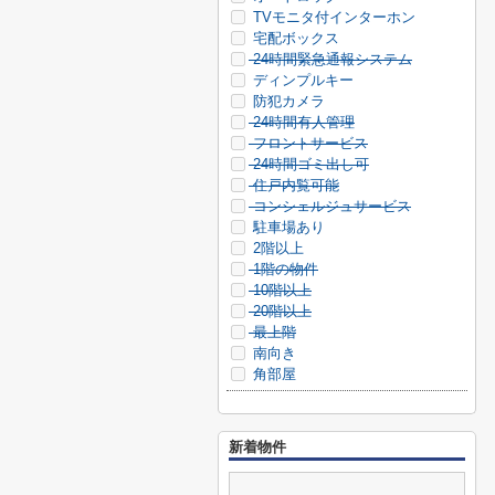
TVモニタ付インターホン
宅配ボックス
24時間緊急通報システム
ディンプルキー
防犯カメラ
24時間有人管理
フロントサービス
24時間ゴミ出し可
住戸内覧可能
コンシェルジュサービス
駐車場あり
2階以上
1階の物件
10階以上
20階以上
最上階
南向き
角部屋
新着物件