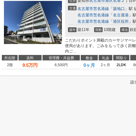
愛知県
名古屋市港区
名港
２丁目8-
住所
交通
名古屋市営名港線
「
築地口
」駅 
名古屋市営名港線
「
名古屋港
」駅
名古屋市営名港線
「
港区役所
」駅
築11年
10階建
鉄
築年
階数
構造
こだわりポイント満載のカーサジマーレ
便局があります。ごみをもって歩く距離
内ご...
所在階
賃料
管理費・共益費
敷金
礼金
間取り
9.5
万円
0ヶ月
2階
6,500円
2ヶ月
2LDK
6
該