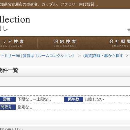
エレベーター,の名古屋港駅の賃貸一覧｜愛知県名古屋市の単身者、カップル、ファミリー向け賃貸は【ルームコレクション】
営
ファミリー向け賃貸は【ルームコレクション】
>
(賃貸)路線・駅から探す
>
物件一覧
面積
下限なし～上限なし
築年数
指定しない
間取り
指定なし
駅で絞り込む