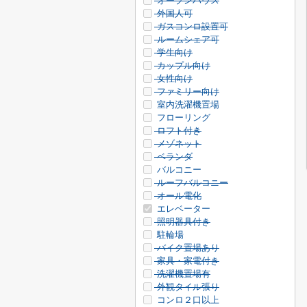
オープンハウス
外国人可
ガスコンロ設置可
ルームシェア可
学生向け
カップル向け
女性向け
ファミリー向け
室内洗濯機置場
フローリング
ロフト付き
メゾネット
ベランダ
バルコニー
ルーフバルコニー
オール電化
エレベーター
照明器具付き
駐輪場
バイク置場あり
家具・家電付き
洗濯機置場有
外観タイル張り
コンロ２口以上