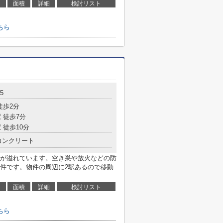
面積
詳細
検討リスト
ちら
5
徒歩2分
 徒歩7分
 徒歩10分
コンクリート
が溢れています。空き巣や放火などの防
件です。物件の周辺に2駅あるので移動
面積
詳細
検討リスト
ちら