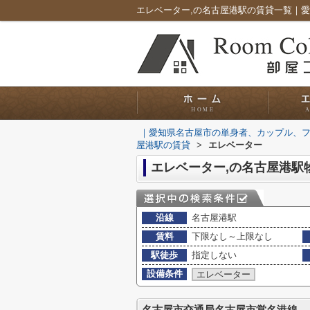
｜愛知県名古屋市の単身者、カップル、
屋港駅の賃貸
>
エレベーター
エレベーター,の名古屋港駅
沿線
名古屋港駅
賃料
下限なし～上限なし
駅徒歩
指定しない
設備条件
エレベーター