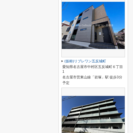
(仮称)リブレワン五反城町
愛知県名古屋市中村区五反城町６丁目
1
名古屋市営東山線「岩塚」駅 徒歩3分
予定