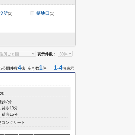
役所
築地口
(2)
(1)
表示件数：
4
1
1-4
当公開件数
棟 空き数
件
棟表示
20
徒歩7分
 徒歩13分
 徒歩15分
筋コンクリート