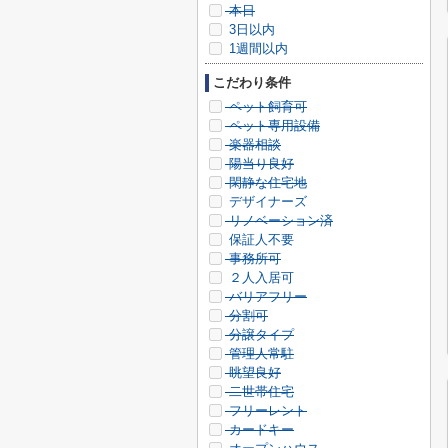
本日
3日以内
1週間以内
こだわり条件
ペット飼育可
ペット専用設備
楽器相談
陽当り良好
閑静な住宅地
デザイナーズ
リノベーション済
保証人不要
事務所可
２人入居可
バリアフリー
分割可
分譲タイプ
管理人常駐
眺望良好
二世帯住宅
フリーレント
カードキー