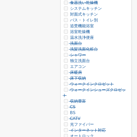
食器洗い乾燥機
システムキッチン
対面式キッチン
バス・トイレ別
追焚機能浴室
浴室乾燥機
温水洗浄便座
洗面台
洗髪洗面化粧台
シャワー
独立洗面台
エアコン
床暖房
床下収納
ウォークインクロゼット
ウォークインシューズクロゼッ
ト
収納豊富
CS
BS
CATV
光ファイバー
インターネット対応
オートロック