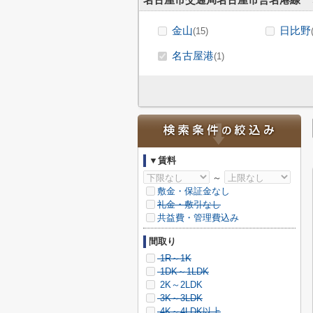
名古屋市交通局名古屋市営名港線
金山
日比野
(15)
名古屋港
(1)
▼賃料
～
敷金・保証金なし
礼金・敷引なし
共益費・管理費込み
間取り
1R～1K
1DK～1LDK
2K～2LDK
3K～3LDK
4K～4LDK以上