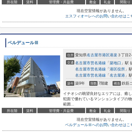
所在階
賃料
管理費・共益費
敷金
礼金
間取り
現在空室情報がありません。
エスフィオーレへのお問い合わせはこ
ベルデュールⅢ
愛知県
名古屋市港区
港楽
３丁目2-
住所
交通
名古屋市営名港線
「
築地口
」駅 
名古屋市営名港線
「
港区役所
」駅
名古屋市営名港線
「
名古屋港
」駅
築9年
7階建
鉄筋
築年
階数
構造
イチオシの眺望良好なエリアには、癒し
犯面で優れているマンションタイプの物
範囲...
所在階
賃料
管理費・共益費
敷金
礼金
間取り
現在空室情報がありません。
ベルデュールⅢへのお問い合わせはこ