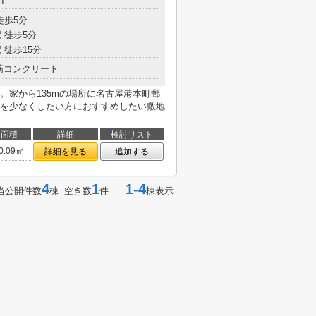
1
徒歩5分
 徒歩5分
 徒歩15分
筋コンクリート
。家から135mの場所に名古屋港本町郵
を少なくしたい方におすすめしたい敷地
面積
詳細
検討リスト
0.09㎡
詳細を見る
追加する
4
1
1-4
当公開件数
棟 空き数
件
棟表示