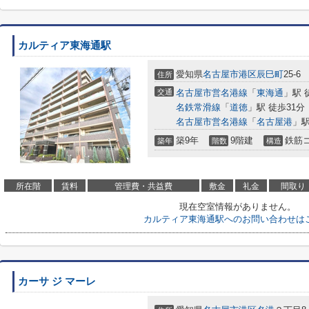
カルティア東海通駅
愛知県
名古屋市港区
辰巳町
25-6
住所
交通
名古屋市営名港線
「
東海通
」駅 
名鉄常滑線
「
道徳
」駅 徒歩31分
名古屋市営名港線
「
名古屋港
」駅
築9年
9階建
鉄筋
築年
階数
構造
所在階
賃料
管理費・共益費
敷金
礼金
間取り
現在空室情報がありません。
カルティア東海通駅へのお問い合わせは
カーサ ジ マーレ