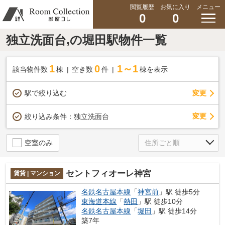
閲覧履歴
お気に入り
メニュー
0
0
独立洗面台,の堀田駅物件一覧
1
0
1～1
該当物件数
棟
空き数
件
棟を表示
駅で絞り込む
変更
変更
絞り込み条件：
独立洗面台
空室のみ
セントフィオーレ神宮
賃貸 | マンション
名鉄名古屋本線
「
神宮前
」駅 徒歩5分
東海道本線
「
熱田
」駅 徒歩10分
名鉄名古屋本線
「
堀田
」駅 徒歩14分
築7年