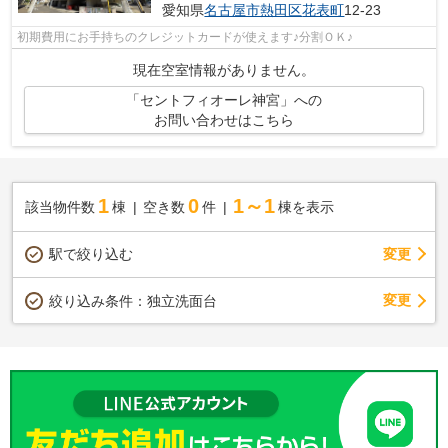
愛知県
名古屋市熱田区
花表町
12-23
初期費用にお手持ちのクレジットカードが使えます♪分割ＯＫ♪
現在空室情報がありません。
「セントフィオーレ神宮」への
お問い合わせはこちら
1
0
1～1
該当物件数
棟
空き数
件
棟を表示
駅で絞り込む
変更
変更
絞り込み条件：
独立洗面台