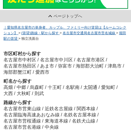
ページトップへ
｜愛知県名古屋市の単身者、カップル、ファミリー向け賃貸は【ルームコレク
ション】
>
(賃貸)路線・駅から探す
>
名古屋市交通局名古屋市営名城線
>
堀田
駅の賃貸
>
独立洗面台
市区町村から探す
名古屋市中村区
/
名古屋市中川区
/
名古屋市港区
/
名古屋市熱田区
/
あま市
/
弥富市
/
海部郡大治町
/
津島市
/
海部郡蟹江町
/
愛西市
町名から探す
高畑
/
中郷
/
烏森町
/
十王町
/
名駅南
/
太閤通
/
愛知町
/
大西
/
大秋町
/
則武
路線から探す
名古屋市営東山線
/
近鉄名古屋線
/
関西本線
/
名古屋臨海高速あおなみ線
/
名鉄名古屋本線
/
名古屋市営桜通線
/
東海道本線
/
名鉄犬山線
/
名古屋市営名港線
/
中央線