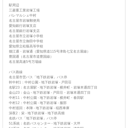
駅周辺
三菱重工業岩塚工場
パレマルシェ中村
名古屋市岩塚郵便局
愛知銀行岩塚支店
名古屋銀行岩塚支店
名古屋市立岩塚小学校
名古屋市立御田中学校
愛知県立松蔭高等学校
畑江通・岩塚通（愛知県道115号津島七宝名古屋線）
豊国通（名古屋市道豊国線）
名古屋高速5号万場線
バス路線
名古屋市営バス「地下鉄岩塚」バス停
幹中村1：中村公園 - 地下鉄岩塚 - 戸田荘
名駅23：名古屋駅 - 地下鉄岩塚 - 横井町・岩塚本通四丁目
金山23：金山 - 地下鉄岩塚 - 戸田荘・岩塚本通四丁目
中村11：中村公園 - 地下鉄岩塚 - 横井町・春田駅
中村12：中村公園 - 地下鉄岩塚 - 服部
中村巡回：本陣 - 地下鉄岩塚 - 稲西車庫
深夜2：栄 - 地下鉄岩塚 - 地下鉄高畑
名鉄バス「地下鉄岩塚」バス停
51系統：名鉄バスセンター - 地下鉄岩塚 - 大坪