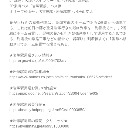
54系統：名鉄バスセンター - 地下鉄岩塚 - 津島駅
JR東海バス「岩塚駅前」バス停
オリーブ松山号：名古屋駅 - 岩塚駅前 - JR松山支店
藤が丘行きの始発列車は、高畑方面のホームである2番線から発車す
る。これは前日の藤が丘発岩塚行きの最終列車を、到着後そのまま2番
線にホーム留置し、翌朝の藤が丘行き始発列車として運用するためであ
る。終電後の線路工事などの都合で、岩塚駅に到着後すぐに1番線へ移
動させてホーム留置する場合もある。
★岩塚駅周辺グルメ情報★
https://r.gnavi.co.jp/eki/0004703/rs/
★岩塚駅周辺家賃相場★
https://www.homes.co.jp/chintai/aichi/iwatsuka_06675-st/price/
★岩塚駅周辺お買い物施設★
https://map.goo.ne.jp/search/station/230047/genre/03/
★岩塚駅周辺美容院★
https://beauty.hotpepper.jp/svcSC/stc9903850/
★岩塚駅周辺の病院・クリニック★
https://byoinnavi.jp/rail/9951303/000