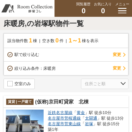
閲覧履歴
お気に入り
メニュー
0
0
床暖房,の岩塚駅物件一覧
1
0
1～1
該当物件数
棟
空き数
件
棟を表示
駅で絞り込む
変更
変更
絞り込み条件：
床暖房
空室のみ
(仮称)京田町貸家 北棟
賃貸 | 一戸建て
近鉄名古屋線
「
黄金
」駅 徒歩10分
名古屋市営桜通線
「
太閤通
」駅 徒歩13分
名古屋市営東山線
「
岩塚
」駅 徒歩15分
築1年