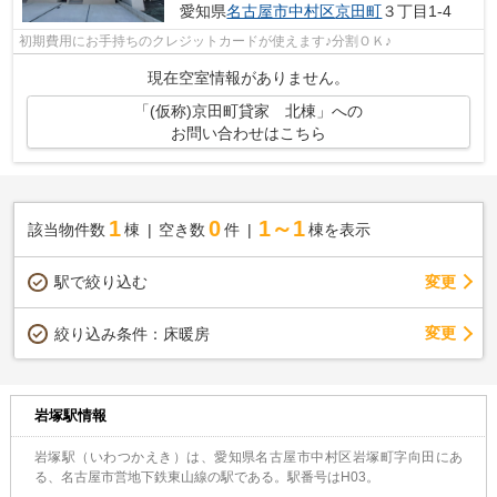
愛知県
名古屋市中村区
京田町
３丁目1-4
初期費用にお手持ちのクレジットカードが使えます♪分割ＯＫ♪
現在空室情報がありません。
「(仮称)京田町貸家 北棟」への
お問い合わせはこちら
1
0
1～1
該当物件数
棟
空き数
件
棟を表示
駅で絞り込む
変更
変更
絞り込み条件：
床暖房
岩塚駅情報
岩塚駅（いわつかえき）は、愛知県名古屋市中村区岩塚町字向田にあ
る、名古屋市営地下鉄東山線の駅である。駅番号はH03。