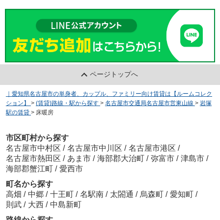
ページトップへ
｜愛知県名古屋市の単身者、カップル、ファミリー向け賃貸は【ルームコレク
ション】
>
(賃貸)路線・駅から探す
>
名古屋市交通局名古屋市営東山線
>
岩塚
駅の賃貸
>
床暖房
市区町村から探す
名古屋市中村区
/
名古屋市中川区
/
名古屋市港区
/
名古屋市熱田区
/
あま市
/
海部郡大治町
/
弥富市
/
津島市
/
海部郡蟹江町
/
愛西市
町名から探す
高畑
/
中郷
/
十王町
/
名駅南
/
太閤通
/
烏森町
/
愛知町
/
則武
/
大西
/
中島新町
路線から探す