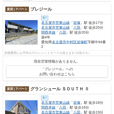
プレジール
賃貸 | アパート
敷0
名古屋市営東山線
「
岩塚
」駅 徒歩17分
名古屋市営東山線
「
八田
」駅 徒歩20分
関西本線
「
八田
」駅 徒歩20分
築4年
愛知県
名古屋市中村区
岩塚町
字郷中94番
2
初期費用にお手持ちのクレジットカードが使えます♪分割ＯＫ♪
現在空室情報がありません。
「プレジール」への
お問い合わせはこちら
グランシュール ＳＯＵＴＨ Ⅱ
賃貸 | アパート
敷0
名古屋市営東山線
「
岩塚
」駅 徒歩18分
関西本線
「
八田
」駅 徒歩18分
名古屋市営東山線
「
八田
」駅 徒歩19分