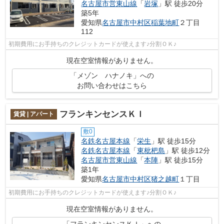
名古屋市営東山線
「
岩塚
」駅 徒歩20分
築5年
愛知県
名古屋市中村区
稲葉地町
２丁目
112
初期費用にお手持ちのクレジットカードが使えます♪分割ＯＫ♪
現在空室情報がありません。
「メゾン ハナノキ」への
お問い合わせはこちら
フランキンセンスＫＩ
賃貸 | アパート
敷0
名鉄名古屋本線
「
栄生
」駅 徒歩15分
名鉄名古屋本線
「
東枇杷島
」駅 徒歩12分
名古屋市営東山線
「
本陣
」駅 徒歩15分
築1年
愛知県
名古屋市中村区
猪之越町
１丁目
初期費用にお手持ちのクレジットカードが使えます♪分割ＯＫ♪
現在空室情報がありません。