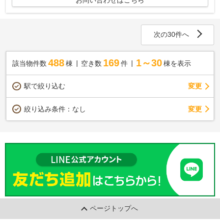
お問い合わせはこちら
次の30件へ
488
169
1～30
該当物件数
棟
空き数
件
棟を表示
駅で絞り込む
変更
変更
絞り込み条件：
なし
ページトップへ