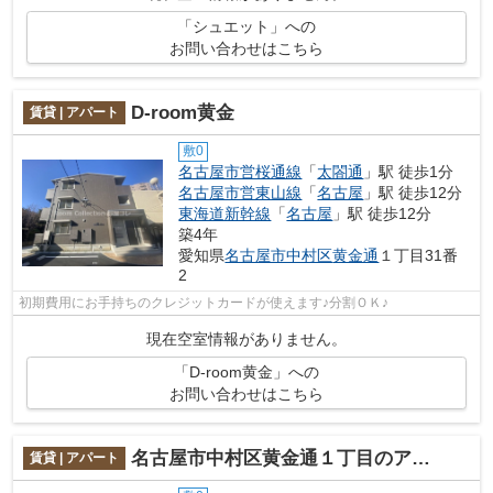
「シュエット」への
お問い合わせはこちら
D-room黄金
賃貸 | アパート
敷0
名古屋市営桜通線
「
太閤通
」駅 徒歩1分
名古屋市営東山線
「
名古屋
」駅 徒歩12分
東海道新幹線
「
名古屋
」駅 徒歩12分
築4年
愛知県
名古屋市中村区
黄金通
１丁目31番
2
初期費用にお手持ちのクレジットカードが使えます♪分割ＯＫ♪
現在空室情報がありません。
「D-room黄金」への
お問い合わせはこちら
名古屋市中村区黄金通１丁目のアパート
賃貸 | アパート