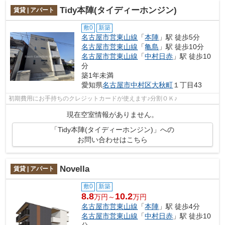
Tidy本陣(タイディーホンジン)
賃貸 | アパート
敷0
新築
名古屋市営東山線
「
本陣
」駅 徒歩5分
名古屋市営東山線
「
亀島
」駅 徒歩10分
名古屋市営東山線
「
中村日赤
」駅 徒歩10
分
築1年未満
愛知県
名古屋市中村区
大秋町
１丁目43
初期費用にお手持ちのクレジットカードが使えます♪分割ＯＫ♪
現在空室情報がありません。
「Tidy本陣(タイディーホンジン)」への
お問い合わせはこちら
Novella
賃貸 | アパート
敷0
新築
8.8
10.2
万円～
万円
名古屋市営東山線
「
本陣
」駅 徒歩4分
名古屋市営東山線
「
中村日赤
」駅 徒歩10