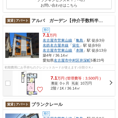
「フランキンセンスＫＩ」への
お問い合わせはこちら
アルバ ガーデン【仲介手数料半額】
賃貸 | アパート
敷0
7.1
万円
名古屋市営東山線
「
亀島
」駅 徒歩3分
名鉄名古屋本線
「
栄生
」駅 徒歩9分
名古屋市営東山線
「
本陣
」駅 徒歩13分
築4年 / 36.14㎡
愛知県
名古屋市中村区
井深町
5番23号
初期費用にお手持ちのクレジットカードが使えます♪分割ＯＫ♪
7.1
万
円
(管理費等：3,500円 )
0ヶ月
10万円
敷金
礼金
2階 / 1K / 36.14㎡
ブランクレール
賃貸 | アパート
敷0