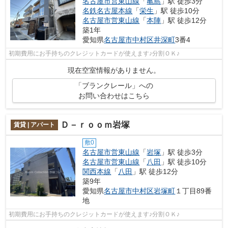
名古屋市営東山線
「
亀島
」駅 徒歩3分
名鉄名古屋本線
「
栄生
」駅 徒歩10分
名古屋市営東山線
「
本陣
」駅 徒歩12分
築1年
愛知県
名古屋市中村区
井深町
3番4
初期費用にお手持ちのクレジットカードが使えます♪分割ＯＫ♪
現在空室情報がありません。
「ブランクレール」への
お問い合わせはこちら
Ｄ－ｒｏｏｍ岩塚
賃貸 | アパート
敷0
名古屋市営東山線
「
岩塚
」駅 徒歩3分
名古屋市営東山線
「
八田
」駅 徒歩10分
関西本線
「
八田
」駅 徒歩12分
築9年
愛知県
名古屋市中村区
岩塚町
１丁目89番
地
初期費用にお手持ちのクレジットカードが使えます♪分割ＯＫ♪