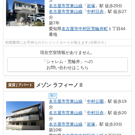
名古屋市営東山線
「
岩塚
」駅 徒歩20分
名古屋市営東山線
「
中村日赤
」駅 徒歩27
分
築7年
愛知県
名古屋市中村区
荒輪井町
１丁目44
番地
初期費用にお手持ちのクレジットカードが使えます♪分割ＯＫ♪
現在空室情報がありません。
「シャレム・荒輪井」への
お問い合わせはこちら
メゾン ラフィーノⅡ
賃貸 | アパート
敷0
名古屋市営東山線
「
中村公園
」駅 徒歩19
分
名古屋市営東山線
「
中村日赤
」駅 徒歩20
分
名古屋市営東山線
「
岩塚
」駅 徒歩33分
築10年