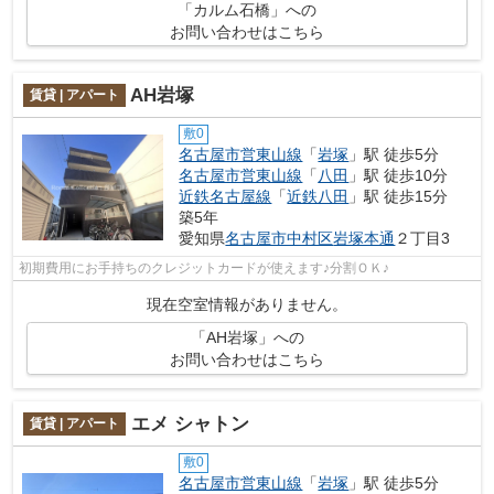
「カルム石橋」への
お問い合わせはこちら
AH岩塚
賃貸 | アパート
敷0
名古屋市営東山線
「
岩塚
」駅 徒歩5分
名古屋市営東山線
「
八田
」駅 徒歩10分
近鉄名古屋線
「
近鉄八田
」駅 徒歩15分
築5年
愛知県
名古屋市中村区
岩塚本通
２丁目3
初期費用にお手持ちのクレジットカードが使えます♪分割ＯＫ♪
現在空室情報がありません。
「AH岩塚」への
お問い合わせはこちら
エメ シャトン
賃貸 | アパート
敷0
名古屋市営東山線
「
岩塚
」駅 徒歩5分