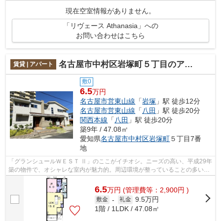
現在空室情報がありません。
「リヴェース Athanasia」への
お問い合わせはこちら
名古屋市中村区岩塚町５丁目のアパート
賃貸 | アパート
敷0
6.5
万円
名古屋市営東山線
「
岩塚
」駅 徒歩12分
名古屋市営東山線
「
八田
」駅 徒歩20分
関西本線
「
八田
」駅 徒歩20分
築9年 / 47.08㎡
愛知県
名古屋市中村区
岩塚町
５丁目7番
地
「グランシュールＷＥＳＴ Ⅱ」のここがイチオシ。ニーズの高い、平成29年
築の物件で、オシャレな室内が魅力的。周辺環境が整っていることの多い、
充実のアパート物件。駅まで徒歩14分...
6.5
万
円
(管理費等：2,900円 )
9.5万円
敷金
-
礼金
1階 / 1LDK / 47.08㎡