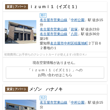
ｉｚｕｍｉ１（イズミ１）
賃貸 | アパート
敷0
名古屋市営東山線
「
中村公園
」駅 徒歩15
分
名古屋市営東山線
「
岩塚
」駅 徒歩23分
名古屋市営東山線
「
八田
」駅 徒歩36分
築1年
愛知県
名古屋市中村区
稲葉地町
２丁目６
２番地の１
初期費用にお手持ちのクレジットカードが使えます♪分割ＯＫ♪
現在空室情報がありません。
「ｉｚｕｍｉ１（イズミ１）」への
お問い合わせはこちら
メゾン ハナノキ
賃貸 | アパート
礼0
名古屋市営東山線
「
中村公園
」駅 徒歩15
分