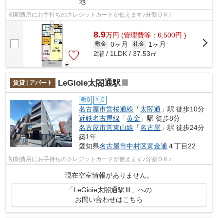
地
初期費用にお手持ちのクレジットカードが使えます♪分割ＯＫ♪
8.9
万
円
(管理費等：6,500円 )
0ヶ月
1ヶ月
敷金
礼金
2階 / 1LDK / 37.53㎡
LeGioie太閤通駅Ⅲ
賃貸 | アパート
敷0
礼0
名古屋市営桜通線
「
太閤通
」駅 徒歩10分
近鉄名古屋線
「
黄金
」駅 徒歩8分
名古屋市営東山線
「
名古屋
」駅 徒歩24分
築1年
愛知県
名古屋市中村区
黄金通
４丁目22
初期費用にお手持ちのクレジットカードが使えます♪分割ＯＫ♪
現在空室情報がありません。
「LeGioie太閤通駅Ⅲ」への
お問い合わせはこちら