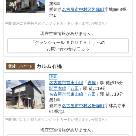
築6年
愛知県
名古屋市中村区
岩塚町
字城前68番
地1
初期費用にお手持ちのクレジットカードが使えます♪分割ＯＫ♪
現在空室情報がありません。
「グランシュール ＳＯＵＴＨ Ⅱ」への
お問い合わせはこちら
カルム石橋
賃貸 | アパート
敷0
名古屋市営東山線
「
岩塚
」駅 徒歩15分
関西本線
「
八田
」駅 徒歩19分
名古屋市営東山線
「
八田
」駅 徒歩19分
築1年
愛知県
名古屋市中村区
岩塚町
字林高寺東
61番地1
初期費用にお手持ちのクレジットカードが使えます♪分割ＯＫ♪
現在空室情報がありません。