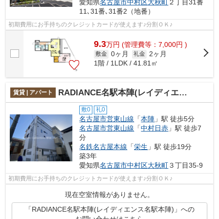
愛知県
名古屋市中村区
大秋町
２丁目31番
11､31番､31番2（地番）
初期費用にお手持ちのクレジットカードが使えます♪分割ＯＫ♪
9.3
万
円
(管理費等：7,000円 )
0ヶ月
2ヶ月
敷金
礼金
1階 / 1LDK / 41.81㎡
RADIANCE名駅本陣(レイディエンス名駅本陣)
賃貸 | アパート
敷0
礼0
名古屋市営東山線
「
本陣
」駅 徒歩5分
名古屋市営東山線
「
中村日赤
」駅 徒歩7
分
名鉄名古屋本線
「
栄生
」駅 徒歩19分
築3年
愛知県
名古屋市中村区
大秋町
３丁目35-9
初期費用にお手持ちのクレジットカードが使えます♪分割ＯＫ♪
現在空室情報がありません。
「RADIANCE名駅本陣(レイディエンス名駅本陣)」への