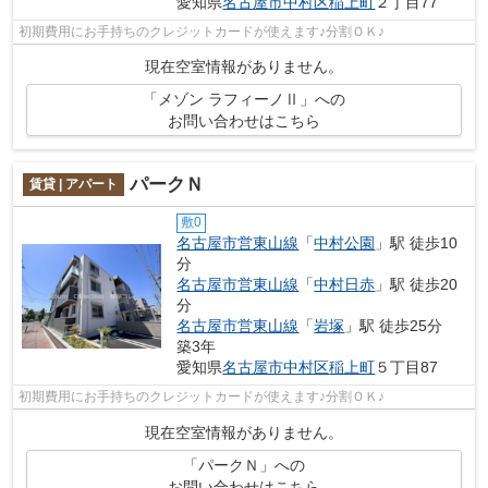
愛知県
名古屋市中村区
稲上町
２丁目77
初期費用にお手持ちのクレジットカードが使えます♪分割ＯＫ♪
現在空室情報がありません。
「メゾン ラフィーノⅡ」への
お問い合わせはこちら
パークＮ
賃貸 | アパート
敷0
名古屋市営東山線
「
中村公園
」駅 徒歩10
分
名古屋市営東山線
「
中村日赤
」駅 徒歩20
分
名古屋市営東山線
「
岩塚
」駅 徒歩25分
築3年
愛知県
名古屋市中村区
稲上町
５丁目87
初期費用にお手持ちのクレジットカードが使えます♪分割ＯＫ♪
現在空室情報がありません。
「パークＮ」への
お問い合わせはこちら