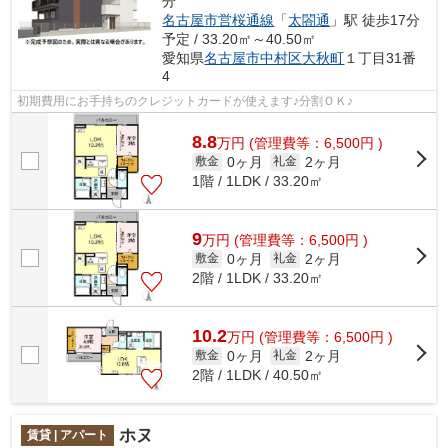
分
名古屋市営桜通線
「
太閤通
」駅 徒歩17分
予定 / 33.20㎡～40.50㎡
愛知県
名古屋市中村区
大秋町
１丁目31番
4
初期費用にお手持ちのクレジットカードが使えます♪分割ＯＫ♪
8.8
万
円
(管理費等：6,500円 )
0ヶ月
2ヶ月
敷金
礼金
1階 / 1LDK / 33.20㎡
9
万
円
(管理費等：6,500円 )
0ヶ月
2ヶ月
敷金
礼金
2階 / 1LDK / 33.20㎡
10.2
万
円
(管理費等：6,500円 )
0ヶ月
2ヶ月
敷金
礼金
2階 / 1LDK / 40.50㎡
ホヌ
賃貸 | アパート