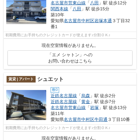
名古屋市営東山線
「
八田
」駅 徒歩12分
関西本線
「
八田
」駅 徒歩15分
築10年
愛知県
名古屋市中村区
岩塚本通
３丁目32
番1
初期費用にお手持ちのクレジットカードが使えます♪分割ＯＫ♪
現在空室情報がありません。
「エメ シャトン」への
お問い合わせはこちら
シュエット
賃貸 | アパート
敷0
近鉄名古屋線
「
烏森
」駅 徒歩2分
近鉄名古屋線
「
黄金
」駅 徒歩7分
名古屋市営東山線
「
岩塚
」駅 徒歩13分
築11年
愛知県
名古屋市中村区
牛田通
３丁目10番
初期費用にお手持ちのクレジットカードが使えます♪分割ＯＫ♪
現在空室情報がありません。