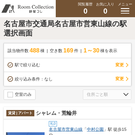
閲覧履歴
お気に入り
メニュー
0
0
名古屋市交通局名古屋市営東山線の駅
選択画面
488
169
1～30
該当物件数
棟
空き数
件
棟を表示
駅で絞り込む
変更
変更
絞り込み条件：
なし
空室のみ
シャレム・荒輪井
賃貸 | アパート
礼0
名古屋市営東山線
「
中村公園
」駅 徒歩15
分