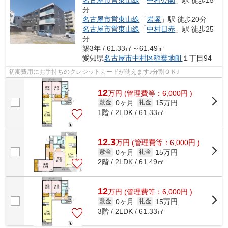
名古屋市営東山線
「
中村公園
」駅 徒歩15
分
名古屋市営東山線
「
岩塚
」駅 徒歩20分
名古屋市営東山線
「
中村日赤
」駅 徒歩25
分
築3年 / 61.33㎡～61.49㎡
愛知県
名古屋市中村区
稲葉地町
１丁目94
初期費用にお手持ちのクレジットカードが使えます♪分割ＯＫ♪
12
万
円
(管理費等：6,000円 )
0ヶ月
15万円
敷金
礼金
1階 / 2LDK / 61.33㎡
12.3
万
円
(管理費等：6,000円 )
0ヶ月
15万円
敷金
礼金
2階 / 2LDK / 61.49㎡
12
万
円
(管理費等：6,000円 )
0ヶ月
15万円
敷金
礼金
3階 / 2LDK / 61.33㎡