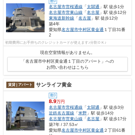
敷0
名古屋市営桜通線
「
太閤通
」駅 徒歩1分
名古屋市営東山線
「
名古屋
」駅 徒歩12分
東海道新幹線
「
名古屋
」駅 徒歩12分
築4年
愛知県
名古屋市中村区
黄金通
１丁目31番
2
初期費用にお手持ちのクレジットカードが使えます♪分割ＯＫ♪
現在空室情報がありません。
「名古屋市中村区黄金通１丁目のアパート」への
お問い合わせはこちら
サンライフ黄金
賃貸 | アパート
敷0
8.9
万円
名古屋市営桜通線
「
太閤通
」駅 徒歩3分
近鉄名古屋線
「
米野
」駅 徒歩14分
名古屋市営東山線
「
名古屋
」駅 徒歩17分
築7年 / 37.53㎡
愛知県
名古屋市中村区
黄金通
２丁目61番