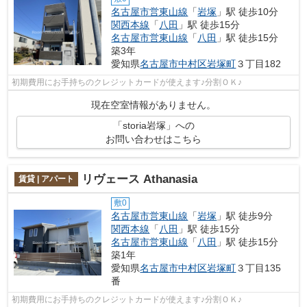
名古屋市営東山線
「
岩塚
」駅 徒歩10分
関西本線
「
八田
」駅 徒歩15分
名古屋市営東山線
「
八田
」駅 徒歩15分
築3年
愛知県
名古屋市中村区
岩塚町
３丁目182
初期費用にお手持ちのクレジットカードが使えます♪分割ＯＫ♪
現在空室情報がありません。
「storia岩塚」への
お問い合わせはこちら
リヴェース Athanasia
賃貸 | アパート
敷0
名古屋市営東山線
「
岩塚
」駅 徒歩9分
関西本線
「
八田
」駅 徒歩15分
名古屋市営東山線
「
八田
」駅 徒歩15分
築1年
愛知県
名古屋市中村区
岩塚町
３丁目135
番
初期費用にお手持ちのクレジットカードが使えます♪分割ＯＫ♪