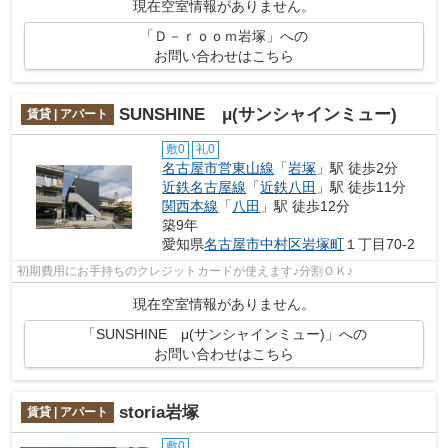
現在空室情報がありません。
「Ｄ－ｒｏｏｍ岩塚」への
お問い合わせはこちら
SUNSHINE μ(サンシャインミュー)
賃貸 | アパート
敷0
礼0
名古屋市営東山線
「
岩塚
」駅 徒歩2分
近鉄名古屋線
「
近鉄八田
」駅 徒歩11分
関西本線
「
八田
」駅 徒歩12分
築9年
愛知県
名古屋市中村区
岩塚町
１丁目70-2
初期費用にお手持ちのクレジットカードが使えます♪分割ＯＫ♪
現在空室情報がありません。
「SUNSHINE μ(サンシャインミュー)」への
お問い合わせはこちら
storia岩塚
賃貸 | アパート
敷0