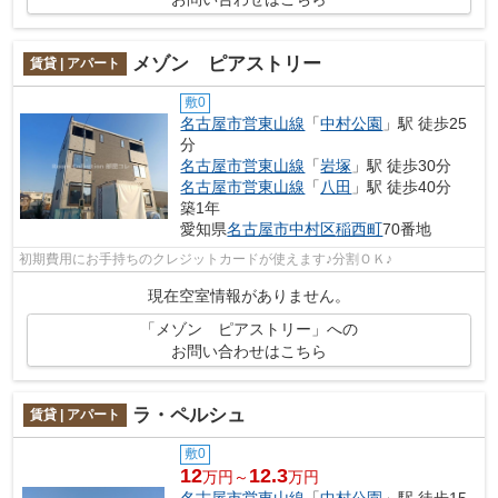
メゾン ピアストリー
賃貸 | アパート
敷0
名古屋市営東山線
「
中村公園
」駅 徒歩25
分
名古屋市営東山線
「
岩塚
」駅 徒歩30分
名古屋市営東山線
「
八田
」駅 徒歩40分
築1年
愛知県
名古屋市中村区
稲西町
70番地
初期費用にお手持ちのクレジットカードが使えます♪分割ＯＫ♪
現在空室情報がありません。
「メゾン ピアストリー」への
お問い合わせはこちら
ラ・ペルシュ
賃貸 | アパート
敷0
12
12.3
万円～
万円