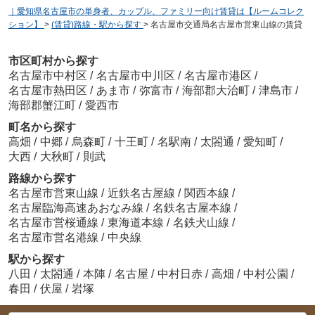
｜愛知県名古屋市の単身者、カップル、ファミリー向け賃貸は【ルームコレク
ション】
>
(賃貸)路線・駅から探す
>
名古屋市交通局名古屋市営東山線の賃貸
市区町村から探す
名古屋市中村区
/
名古屋市中川区
/
名古屋市港区
/
名古屋市熱田区
/
あま市
/
弥富市
/
海部郡大治町
/
津島市
/
海部郡蟹江町
/
愛西市
町名から探す
高畑
/
中郷
/
烏森町
/
十王町
/
名駅南
/
太閤通
/
愛知町
/
大西
/
大秋町
/
則武
路線から探す
名古屋市営東山線
/
近鉄名古屋線
/
関西本線
/
名古屋臨海高速あおなみ線
/
名鉄名古屋本線
/
名古屋市営桜通線
/
東海道本線
/
名鉄犬山線
/
名古屋市営名港線
/
中央線
駅から探す
八田
/
太閤通
/
本陣
/
名古屋
/
中村日赤
/
高畑
/
中村公園
/
春田
/
伏屋
/
岩塚