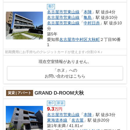
敷0
名古屋市営東山線
「
本陣
」駅 徒歩4分
名古屋市営東山線
「
亀島
」駅 徒歩10分
名古屋市営東山線
「
中村日赤
」駅 徒歩10
分
築5年
愛知県
名古屋市中村区
大秋町
２丁目90番
1
初期費用にお手持ちのクレジットカードが使えます♪分割ＯＫ♪
現在空室情報がありません。
「ホヌ」への
お問い合わせはこちら
GRAND D-ROOM大秋
賃貸 | アパート
敷0
新築
9.3
万円
名古屋市営東山線
「
本陣
」駅 徒歩3分
東海道本線
「
名古屋
」駅 徒歩20分
築1年未満 / 41.81㎡