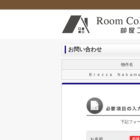
お問い合わせ
物件名
Ｂｒｅｚｚａ Ｎａｋａｍ
下記フォ
お名前
必須