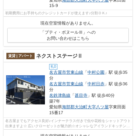
愛知県
海部郡大治町
大字八ツ屋
字東田面
15-9
初期費用にお手持ちのクレジットカードが使えます♪分割ＯＫ♪
現在空室情報がありません。
「プティ・ボヌールⅢ」への
お問い合わせはこちら
ネクストステージⅡ
賃貸 | アパート
礼0
名古屋市営東山線
「
中村公園
」駅 徒歩35
分
名古屋市営東山線
「
中村日赤
」駅 徒歩36
分
名鉄津島線
「
甚目寺
」駅 徒歩40分
築7年
愛知県
海部郡大治町
大字八ツ屋
字東田面
15番17
名古屋までもアクセス良好♪インナーテラス付きで虫や花粉をシャットアウト
出来ますよ☆ 広いクローゼットが魅力的☆オシャレなアイランドキッチンで
新生活を始めませんか♪
現在空室情報がありません。