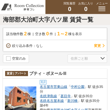
閲覧履歴
お気に入り
メニュー
0
0
海部郡大治町大字八ツ屋 賃貸一覧
2
0
1～2
該当物件数
棟
空き数
件
棟を表示
変更
絞り込み条件：
なし
空室のみ
プティ・ボヌールⅢ
賃貸 | アパート
礼0
名古屋市営東山線
「
中村公園
」駅 徒歩35
分
名鉄津島線
「
甚目寺
」駅 徒歩35分
名鉄名古屋本線
「
新川橋
」駅 徒歩35分
築4年