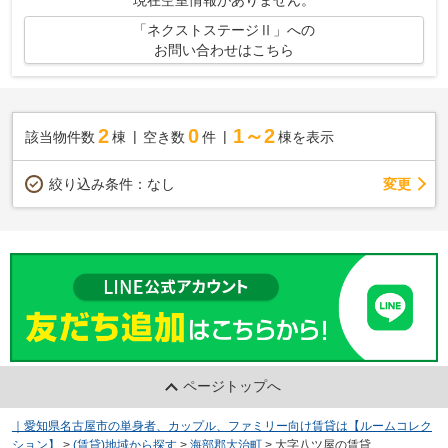
「ネクストステージⅡ」への
お問い合わせはこちら
2
0
1～2
該当物件数
棟
空き数
件
棟を表示
変更
絞り込み条件：
なし
ページトップへ
｜愛知県名古屋市の単身者、カップル、ファミリー向け賃貸は【ルームコレク
ション】
>
(賃貸)地域から探す
>
海部郡大治町
>
大字八ツ屋の賃貸