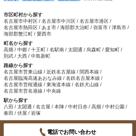
市区町村から探す
名古屋市中村区
/
名古屋市中川区
/
名古屋市港区
/
名古屋市熱田区
/
あま市
/
海部郡大治町
/
弥富市
/
津島市
/
海部郡蟹江町
/
愛西市
町名から探す
高畑
/
中郷
/
十王町
/
名駅南
/
太閤通
/
烏森町
/
愛知町
/
則武
/
大西
/
中島新町
路線から探す
名古屋市営東山線
/
近鉄名古屋線
/
関西本線
/
名古屋臨海高速あおなみ線
/
名鉄名古屋本線
/
名古屋市営桜通線
/
東海道本線
/
名鉄犬山線
/
名古屋市営名港線
/
中央線
駅から探す
八田
/
太閤通
/
名古屋
/
本陣
/
中村日赤
/
高畑
/
中村公園
/
春田
/
伏屋
/
岩塚
電話でお問い合わせ