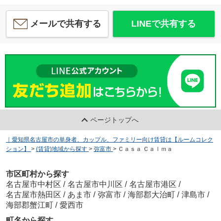
メールで共有する
LINEで共有する
ページトップへ
｜愛知県名古屋市の単身者、カップル、ファミリー向け賃貸は【ルームコレク
ション】
>
(賃貸)地域から探す
>
弥富市
>
Ｃａｓａ Ｃａｌｍａ
市区町村から探す
名古屋市中村区
/
名古屋市中川区
/
名古屋市港区
/
名古屋市熱田区
/
あま市
/
弥富市
/
海部郡大治町
/
津島市
/
海部郡蟹江町
/
愛西市
町名から探す