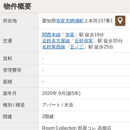
物件概要
所在地
愛知県
弥富市
鯏浦町
上本田157番1
関西本線
「
弥富
」駅 徒歩19分
交通
近鉄名古屋線
「
近鉄弥富
」駅 徒歩20分
名鉄尾西線
「
五ノ三
」駅 徒歩25分
賃料
-
管理費等
-
面積
-
築年月
2020年 9月(築5年)
種別 / 構造
アパート / 木造
階建
2階建
Room Collection 部屋コレ 高畑店