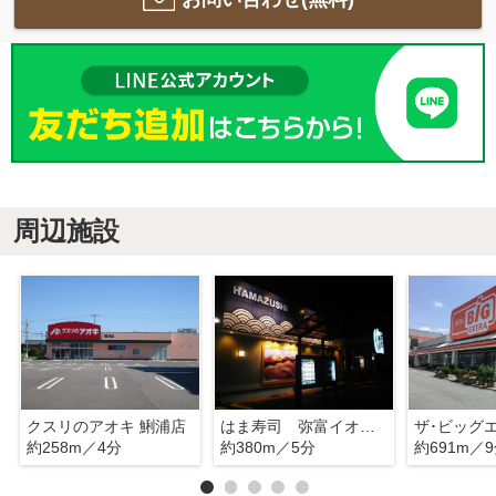
周辺施設
クスリのアオキ 鯏浦店
はま寿司 弥富イオンタウン前店
約258m／4分
約380m／5分
約691m／