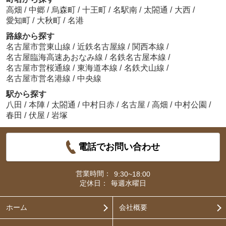
高畑
/
中郷
/
烏森町
/
十王町
/
名駅南
/
太閤通
/
大西
/
愛知町
/
大秋町
/
名港
路線から探す
名古屋市営東山線
/
近鉄名古屋線
/
関西本線
/
名古屋臨海高速あおなみ線
/
名鉄名古屋本線
/
名古屋市営桜通線
/
東海道本線
/
名鉄犬山線
/
名古屋市営名港線
/
中央線
駅から探す
八田
/
本陣
/
太閤通
/
中村日赤
/
名古屋
/
高畑
/
中村公園
/
春田
/
伏屋
/
岩塚
電話でお問い合わせ
営業時間：
9:30~18:00
定休日：
毎週水曜日
ホーム
会社概要