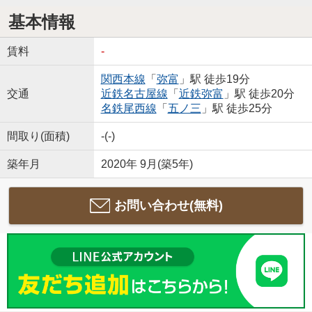
基本情報
賃料
-
関西本線
「
弥富
」駅 徒歩19分
交通
近鉄名古屋線
「
近鉄弥富
」駅 徒歩20分
名鉄尾西線
「
五ノ三
」駅 徒歩25分
間取り(面積)
-(-)
築年月
2020年 9月(築5年)
お問い合わせ(無料)