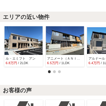
エリアの近い物件
ル・エミフト アン
アニメート（ＡＮＩＭＡＴＥ）
アルドール
6.8
万
円
/ 2LDK
6.5
万
円
/ 1LDK
6.4
万
円
/ 1
お客様の声