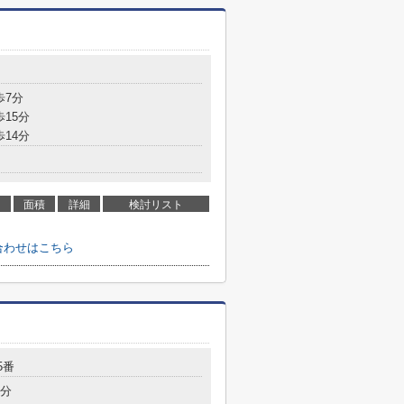
歩7分
歩15分
歩14分
面積
詳細
検討リスト
合わせはこちら
5番
2分