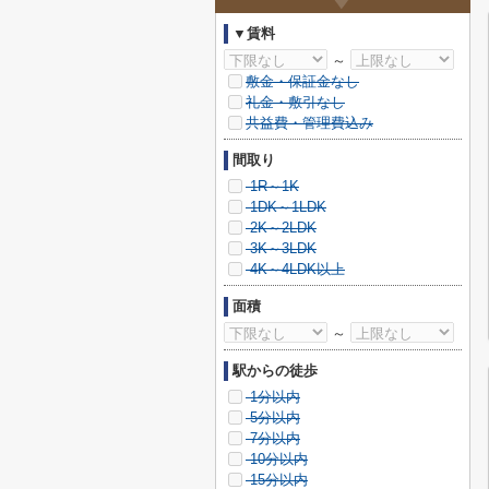
▼賃料
～
敷金・保証金なし
礼金・敷引なし
共益費・管理費込み
間取り
1R～1K
1DK～1LDK
2K～2LDK
3K～3LDK
4K～4LDK以上
面積
～
駅からの徒歩
1分以内
5分以内
7分以内
10分以内
15分以内