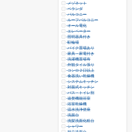
メゾネット
ベランダ
バルコニー
ルーフバルコニー
オール電化
エレベーター
照明器具付き
駐輪場
バイク置場あり
家具・家電付き
洗濯機置場有
外観タイル張り
コンロ２口以上
食器洗い乾燥機
システムキッチン
対面式キッチン
バス・トイレ別
追焚機能浴室
浴室乾燥機
温水洗浄便座
洗面台
洗髪洗面化粧台
シャワー
独立洗面台