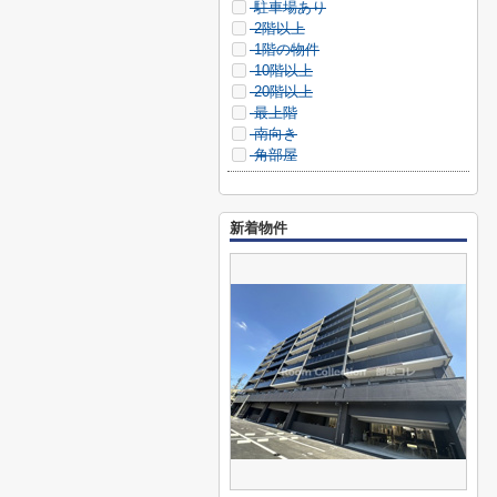
駐車場あり
2階以上
1階の物件
10階以上
20階以上
最上階
南向き
角部屋
新着物件