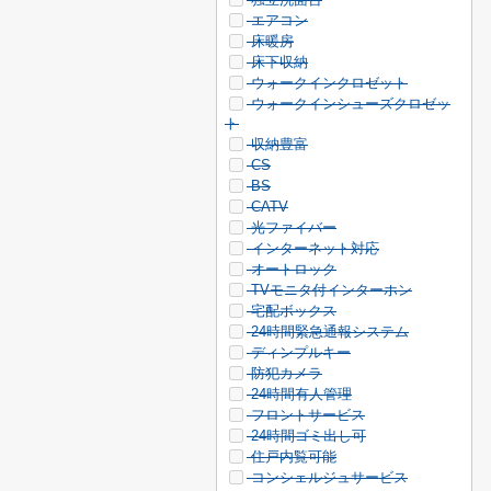
エアコン
床暖房
床下収納
ウォークインクロゼット
ウォークインシューズクロゼッ
ト
収納豊富
CS
BS
CATV
光ファイバー
インターネット対応
オートロック
TVモニタ付インターホン
宅配ボックス
24時間緊急通報システム
ディンプルキー
防犯カメラ
24時間有人管理
フロントサービス
24時間ゴミ出し可
住戸内覧可能
コンシェルジュサービス