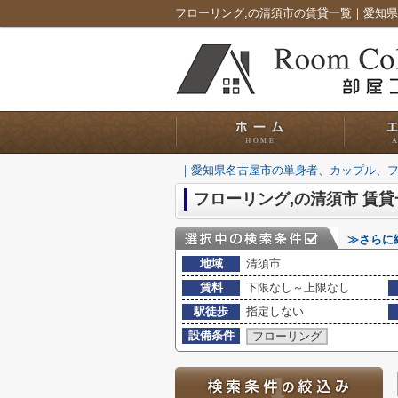
｜愛知県名古屋市の単身者、カップル、
フローリング,の清須市 賃貸
≫さらに
地域
清須市
賃料
下限なし～上限なし
駅徒歩
指定しない
設備条件
フローリング