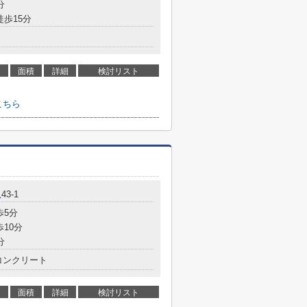
分
徒歩15分
面積
詳細
検討リスト
こちら
杁
43-1
歩5分
歩10分
分
コンクリート
面積
詳細
検討リスト