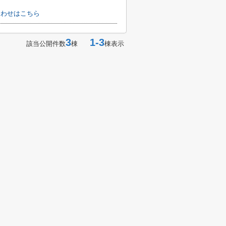
い合わせはこちら
3
1-3
該当公開件数
棟
棟表示