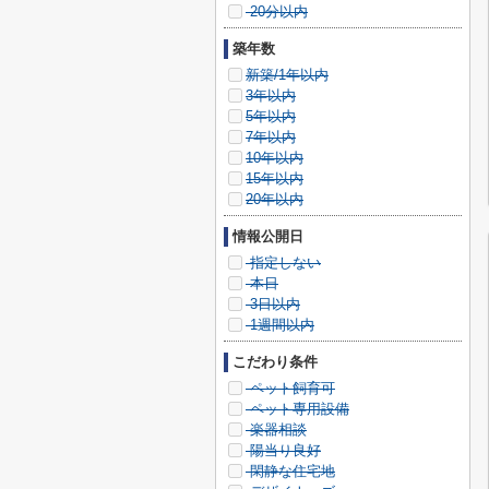
20分以内
築年数
新築/1年以内
3年以内
5年以内
7年以内
10年以内
15年以内
20年以内
情報公開日
指定しない
本日
3日以内
1週間以内
こだわり条件
ペット飼育可
ペット専用設備
楽器相談
陽当り良好
閑静な住宅地