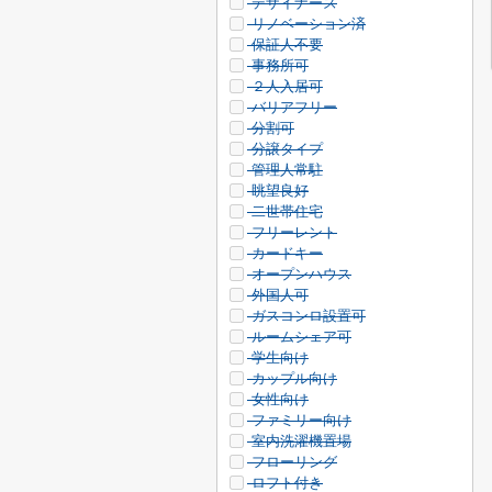
デザイナーズ
リノベーション済
保証人不要
事務所可
２人入居可
バリアフリー
分割可
分譲タイプ
管理人常駐
眺望良好
二世帯住宅
フリーレント
カードキー
オープンハウス
外国人可
ガスコンロ設置可
ルームシェア可
学生向け
カップル向け
女性向け
ファミリー向け
室内洗濯機置場
フローリング
ロフト付き