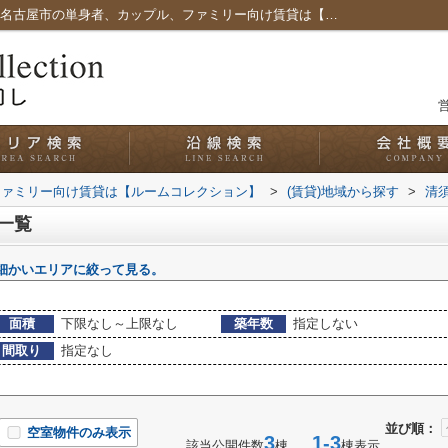
フローリング,の清須市の賃貸一覧｜愛知県名古屋市の単身者、カップル、ファミリー向け賃貸は【ルームコレクション】
営
ファミリー向け賃貸は【ルームコレクション】
>
(賃貸)地域から探す
>
清
一覧
細かいエリアに絞って見る。
面積
下限なし～上限なし
築年数
指定しない
間取り
指定なし
並び順：
空室物件のみ表示
3
1-3
該当公開件数
棟
棟表示