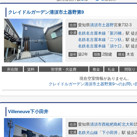
クレイドルガーデン清須市土器野第9
愛知県
清須市
土器野
宮東732-3
住所
交通
名鉄名古屋本線
「
新川橋
」駅 徒
名鉄名古屋本線
「
二ツ杁
」駅 徒
名鉄名古屋本線
「
須ケ口
」駅 徒
築2年
2階建
木造
築年
階数
構造
所在階
賃料
管理費・共益費
敷金
礼金
間取り
現在空室情報がありません。
クレイドルガーデン清須市土器野第9へのお問い
Villeneuve下小田井
愛知県
清須市
西枇杷島町北大和
1
住所
交通
名鉄犬山線
「
下小田井
」駅 徒歩