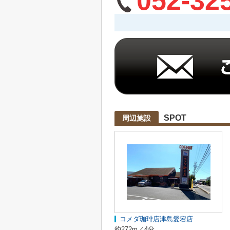
052-32
SPOT
周辺施設
コメダ珈琲店津島愛宕店
約272m／4分