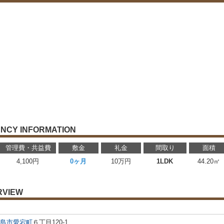
NCY INFORMATION
管理費・共益費
敷金
礼金
間取り
面積
4,100円
0ヶ月
10万円
1LDK
44.20㎡
RVIEW
島市
愛宕町
６丁目120-1