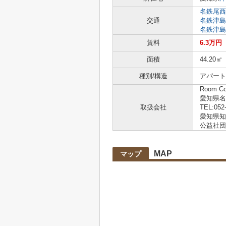
名鉄尾西
交通
名鉄津島
名鉄津島
賃料
6.3万円
面積
44.20㎡
種別/構造
アパート 
Room C
愛知県名
取扱会社
TEL:052
愛知県知事
公益社団
MAP
マップ