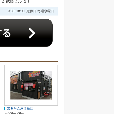
２ 武藤ビル １Ｆ
9:30~18:00 定休日:毎週水曜日
ほるたん屋津島店
約406m／6分