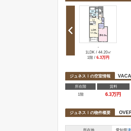
-
1LDK / 44.20㎡
1階 /
6.3万円
VACA
ジュネスⅠの空室情報
所在階
賃料
6.3万円
1階
OVE
ジュネスⅠの物件概要
所在地
愛知県
津