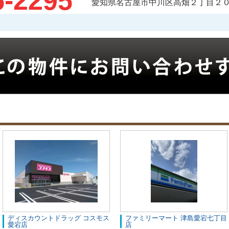
5-2295
愛知県名古屋市中川区高畑２丁目２０
ディスカウントドラッグ コスモス
ファミリーマート 津島愛宕七丁目
愛宕店
店