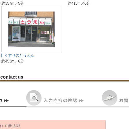
約357m／5分
約413m／6分
くすりのとうえん
約453m／6分
contact us