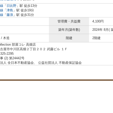
線
「
日比野
」駅 徒歩13分
線
「
津島
」駅 徒歩19分
線
「
藤浪
」駅 徒歩31分
管理費・共益費
4,100円
築年月(築年数)
2024年 8月( 
/ 木造
階建
2階建
ollection 部屋コレ 高畑店
古屋市中川区高畑２丁目２０２ 武藤ビル １Ｆ
-325-2295
 (2) 第24442号
法人 全日本不動産協会、 公益社団法人 不動産保証協会