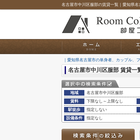
｜愛知県名古屋市の単身者、カップル、
名古屋市中川区服部 賃貸一
地域
名古屋市中川区服部
賃料
下限なし～上限なし
駅徒歩
指定しない
設備条件
指定なし