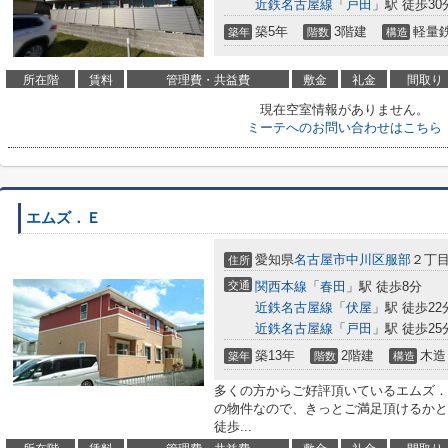
近鉄名古屋線
「
戸田
」駅 徒歩30
築5年
3階建
軽量
築年
階数
構造
所在階
賃料
管理費・共益費
敷金
礼金
間取り
現在空室情報がありません。
ミーテへのお問い合わせはこちら
エムズ．Ｅ
愛知県
名古屋市中川区
服部
２丁目
住所
交通
関西本線
「
春田
」駅 徒歩8分
近鉄名古屋線
「
伏屋
」駅 徒歩22
近鉄名古屋線
「
戸田
」駅 徒歩25
築13年
2階建
木造
築年
階数
構造
多くの方からご好評頂いているエムズ．
の物件なので、きっとご満足頂けるかと
徒歩...