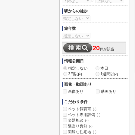
～
駅からの徒歩
築年数
20
件が該当
情報公開日
指定しない
本日
3日以内
1週間以内
画像・動画あり
画像あり
動画あり
こだわり条件
ペット飼育可
(-)
ペット専用設備
(-)
楽器相談
(-)
陽当り良好
(-)
閑静な住宅地
(-)