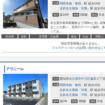
交通
関西本線
「
春田
」駅 徒歩14分
近鉄名古屋線
「
伏屋
」駅 徒歩25
築16年
2階建
木造
築年
階数
構造
名古屋市富田図書館まで399mと近い
ることの多い、充実のアパート物件。多
ってお...
所在階
賃料
管理費・共益費
敷金
礼金
間取り
現在空室情報がありません。
フェスティバルへのお問い合わせはこ
アヴニール
愛知県
名古屋市中川区
服部
２丁目
住所
交通
関西本線
「
春田
」駅 徒歩10分
近鉄名古屋線
「
伏屋
」駅 徒歩25
近鉄名古屋線
「
戸田
」駅 徒歩31
築2年
3階建
木造
築年
階数
構造