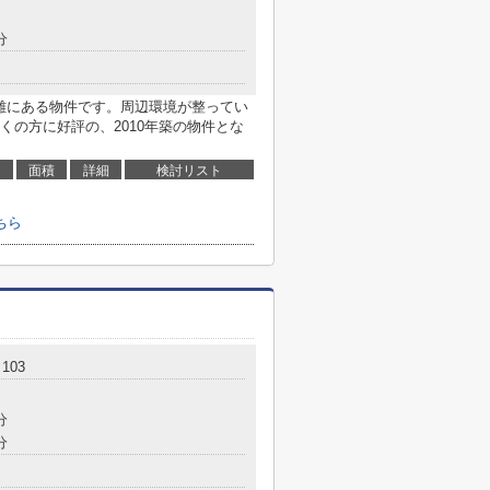
分
距離にある物件です。周辺環境が整ってい
くの方に好評の、2010年築の物件とな
面積
詳細
検討リスト
ちら
103
分
分