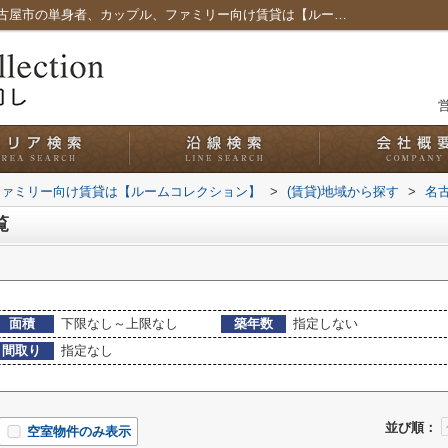
名古屋市中川区服部の賃貸一覧｜愛知県名古屋市の単身者、カップル、ファミリー向け賃貸は【ルームコレクション】
営
ファミリー向け賃貸は【ルームコレクション】
>
(賃貸)地域から探す
>
名
覧
面積
下限なし～上限なし
築年数
指定しない
間取り
指定なし
並び順：
空室物件のみ表示