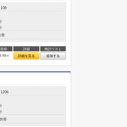
108
分
分
鉄骨
面積
詳細
検討リスト
9.98㎡
詳細を見る
追加する
1206
分
分
鉄骨