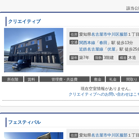
該当公
クリエイティブ
愛知県
名古屋市中川区
服部
１丁目
住所
交通
関西本線
「
春田
」駅 徒歩13分
近鉄名古屋線
「
伏屋
」駅 徒歩25
築7年
3階建
木造
築年
階数
構造
所在階
賃料
管理費・共益費
敷金
礼金
間取り
現在空室情報がありません。
クリエイティブへのお問い合わせはこ
フェスティバル
愛知県
名古屋市中川区
服部
１丁目
住所