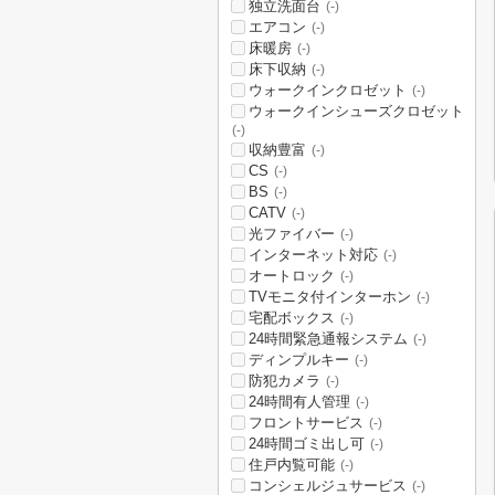
独立洗面台
(-)
エアコン
(-)
床暖房
(-)
床下収納
(-)
ウォークインクロゼット
(-)
ウォークインシューズクロゼット
(-)
収納豊富
(-)
CS
(-)
BS
(-)
CATV
(-)
光ファイバー
(-)
インターネット対応
(-)
オートロック
(-)
TVモニタ付インターホン
(-)
宅配ボックス
(-)
24時間緊急通報システム
(-)
ディンプルキー
(-)
防犯カメラ
(-)
24時間有人管理
(-)
フロントサービス
(-)
24時間ゴミ出し可
(-)
住戸内覧可能
(-)
コンシェルジュサービス
(-)