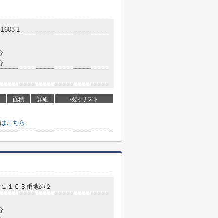
603‐1
分
分
面積
詳細
検討リスト
はこちら
目１１０３番地の２
分