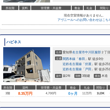
所在階
賃料
管理費・共益費
敷金
礼金
間取り
現在空室情報がありません。
アヴニールへのお問い合わせはこち
ハピネス
愛知県
名古屋市中川区
服部
２丁目
住所
交通
関西本線
「
春田
」駅 徒歩9分
近鉄名古屋線
「
伏屋
」駅 徒歩25
近鉄名古屋線
「
戸田
」駅 徒歩25
築2年
3階建
木造
築年
階数
構造
所在階
賃料
管理費・共益費
敷金
礼金
間取り
8.35
万円
0ヶ月
3階
4,700円
11万円
1LDK