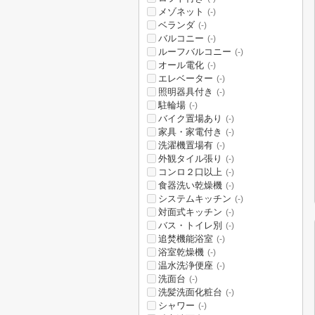
メゾネット
(-)
ベランダ
(-)
バルコニー
(-)
ルーフバルコニー
(-)
オール電化
(-)
エレベーター
(-)
照明器具付き
(-)
駐輪場
(-)
バイク置場あり
(-)
家具・家電付き
(-)
洗濯機置場有
(-)
外観タイル張り
(-)
コンロ２口以上
(-)
食器洗い乾燥機
(-)
システムキッチン
(-)
対面式キッチン
(-)
バス・トイレ別
(-)
追焚機能浴室
(-)
浴室乾燥機
(-)
温水洗浄便座
(-)
洗面台
(-)
洗髪洗面化粧台
(-)
シャワー
(-)