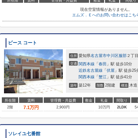
所在階
賃料
管理費・共益費
敷金
礼金
間取り
現在空室情報がありません。
エムズ．Ｅへのお問い合わせはこち
ピース コート
愛知県
名古屋市中川区
服部
２丁目
住所
交通
関西本線
「
春田
」駅 徒歩10分
近鉄名古屋線
「
伏屋
」駅 徒歩25
関西本線
「
蟹江
」駅 徒歩41分
築12年
2階建
木造
築年
階数
構造
所在階
賃料
管理費・共益費
敷金
礼金
間取り
7.1
万円
2階
2,900円
10万円
2LDK
5
ソレイユ七番館