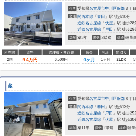
愛知県
名古屋市中川区
服部
３丁目
住所
交通
関西本線
「
春田
」駅 徒歩10分
近鉄名古屋線
「
伏屋
」駅 徒歩28
近鉄名古屋線
「
戸田
」駅 徒歩29
築3年
2階建
軽量
築年
階数
構造
所在階
賃料
管理費・共益費
敷金
礼金
間取り
9.4
万円
0ヶ月
2階
6,500円
1ヶ月
2LDK
5
蔵
愛知県
名古屋市中川区
服部
３丁目
住所
交通
関西本線
「
春田
」駅 徒歩13分
近鉄名古屋線
「
戸田
」駅 徒歩25
近鉄名古屋線
「
伏屋
」駅 徒歩30
築11年
2階建
軽量
築年
階数
構造