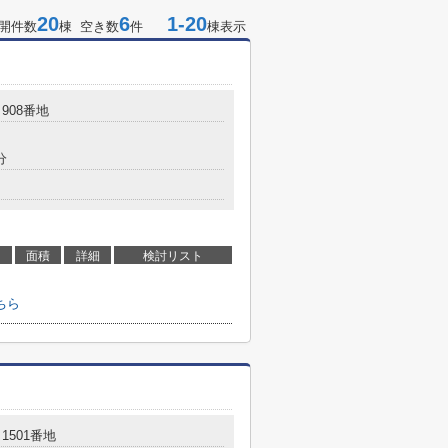
20
6
1-20
開件数
棟 空き数
件
棟表示
908番地
分
面積
詳細
検討リスト
ちら
1501番地