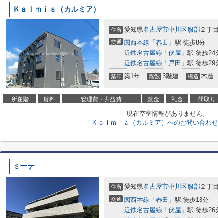
Ｋａｌｍｉａ（カルミア）
愛知県
名古屋市中川区
服部
２丁目1
住所
交通
関西本線
「
春田
」駅 徒歩8分
近鉄名古屋線
「
伏屋
」駅 徒歩24
近鉄名古屋線
「
戸田
」駅 徒歩29
築1年
3階建
木造
築年
階数
構造
所在階
賃料
管理費・共益費
敷金
礼金
間取り
現在空室情報がありません。
Ｋａｌｍｉａ（カルミア）へのお問い合わせ
ミーテ
愛知県
名古屋市中川区
服部
２丁
住所
交通
関西本線
「
春田
」駅 徒歩13分
近鉄名古屋線
「
伏屋
」駅 徒歩26