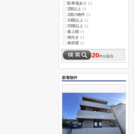
駐車場あり
(-)
2階以上
(-)
1階の物件
(-)
10階以上
(-)
20階以上
(-)
最上階
(-)
南向き
(-)
角部屋
(-)
20
件が該当
新着物件